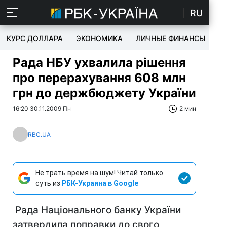
RU
КУРС ДОЛЛАРА
ЭКОНОМИКА
ЛИЧНЫЕ ФИНАНСЫ
T
Рада НБУ ухвалила рішення
про перерахування 608 млн
грн до держбюджету України
16:20 30.11.2009 Пн
2 мин
RBC.UA
Не трать время на шум! Читай только
суть из
РБК-Украина в Google
Рада Національного банку України
затвердила поправки до свого