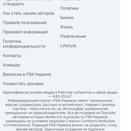
стандарты
Политика
Как стать нашим автором
Бизнес
Правила пользования
Жизнь
Правовая информация
Развлечения
Политика
Lifestyle
конфиденциальности
Контакты
Команда
Вакансии в РБК-Украина
Разместить рекламу
Идентификатор онлайн-медиа в Реестре субъектов в сфере медиа
— R40-05347
Информационный портал «РБК-Украина» имеет трехязычную
версию (украинскую, русскую и английскую), главная страница
портала –
https://www.rbc.ua
. Фотографии, изображения
принадлежат их правообладателям. Все фотографии на Портале,
авторами которых являются журналисты РБК-Украина,
размещены на условиях лицензии Creative Commons Attribution
4.0 International. Редакция РБК-Украина может не разделять точку
зрения авторов. Оценочные суждения не подлежат