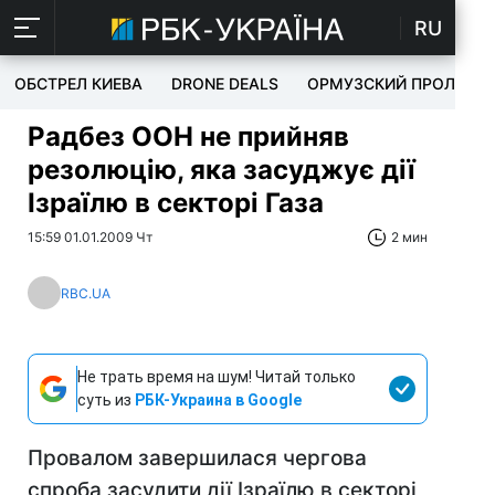
RU
ОБСТРЕЛ КИЕВА
DRONE DEALS
ОРМУЗСКИЙ ПРОЛИВ
Радбез ООН не прийняв
резолюцію, яка засуджує дії
Ізраїлю в секторі Газа
15:59 01.01.2009 Чт
2 мин
RBC.UA
Не трать время на шум! Читай только
суть из
РБК-Украина в Google
Провалом завершилася чергова
спроба засудити дії Ізраїлю в секторі