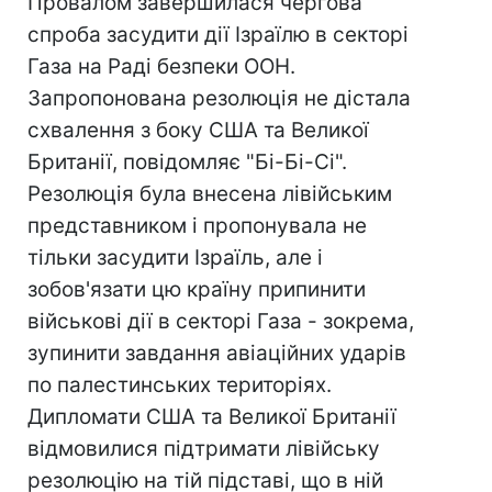
Провалом завершилася чергова
спроба засудити дії Ізраїлю в секторі
Газа на Раді безпеки ООН.
Запропонована резолюція не дістала
схвалення з боку США та Великої
Британії, повідомляє "Бі-Бі-Сі".
Резолюція була внесена лівійським
представником і пропонувала не
тільки засудити Ізраїль, але і
зобов'язати цю країну припинити
військові дії в секторі Газа - зокрема,
зупинити завдання авіаційних ударів
по палестинських територіях.
Дипломати США та Великої Британії
відмовилися підтримати лівійську
резолюцію на тій підставі, що в ній