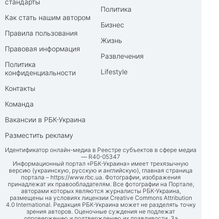
стандарты
Политика
Как стать нашим автором
Бизнес
Правила пользования
Жизнь
Правовая информация
Развлечения
Политика
Lifestyle
конфиденциальности
Контакты
Команда
Вакансии в РБК-Украина
Разместить рекламу
Идентификатор онлайн-медиа в Реестре субъектов в сфере медиа
— R40-05347
Информационный портал «РБК-Украина» имеет трехязычную
версию (украинскую, русскую и английскую), главная страница
портала –
https://www.rbc.ua
. Фотографии, изображения
принадлежат их правообладателям. Все фотографии на Портале,
авторами которых являются журналисты РБК-Украина,
размещены на условиях лицензии Creative Commons Attribution
4.0 International. Редакция РБК-Украина может не разделять точку
зрения авторов. Оценочные суждения не подлежат
опровержению и подтверждению их правдивости. За