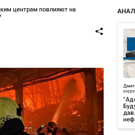
ским центрам повлияют на
АНАЛ
?
Дмит
корре
"Ад
Буд
дав
неф