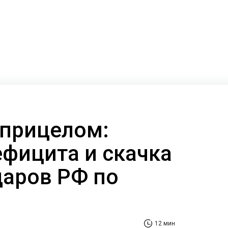
 прицелом:
ефицита и скачка
даров РФ по
12 мин