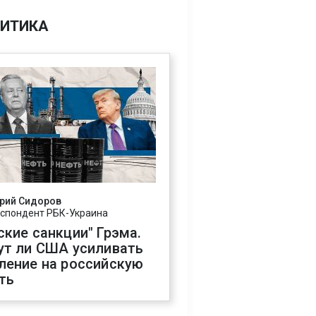
ИТИКА
рий Сидоров
спондент РБК-Украина
ские санкции" Грэма.
ут ли США усиливать
ление на российскую
ть