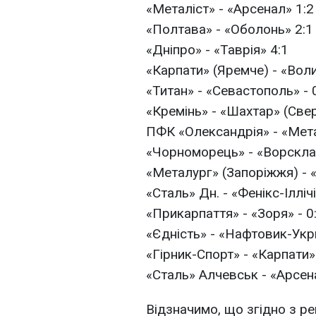
«Металіст» - «Арсенал» 1:2
«Полтава» - «Оболонь» 2:1
«Дніпро» - «Таврія» 4:1
«Карпати» (Яремче) - «Воли
«Титан» - «Севастополь» - 
«Кремінь» - «Шахтар» (Све
ПФК «Олександрія» - «Метал
«Чорноморець» - «Ворскла
«Металург» (Запоріжжя) - «
«Сталь» Дн. - «Фенікс-Іллічі
«Прикарпаття» - «Зоря» - 0
«Єдність» - «Нафтовик-Укр
«Гірник-Спорт» - «Карпати» 
«Сталь» Алчевськ - «Арсена
Відзначимо, що згідно з ре