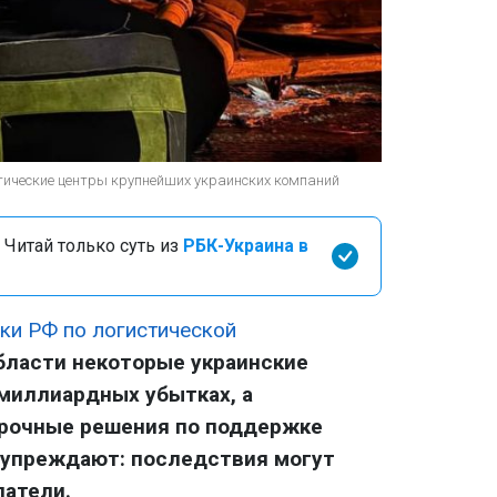
тические центры крупнейших украинских компаний
 Читай только суть из
РБК-Украина в
аки РФ по логистической
бласти некоторые украинские
миллиардных убытках, а
срочные решения по поддержке
дупреждают: последствия могут
патели.