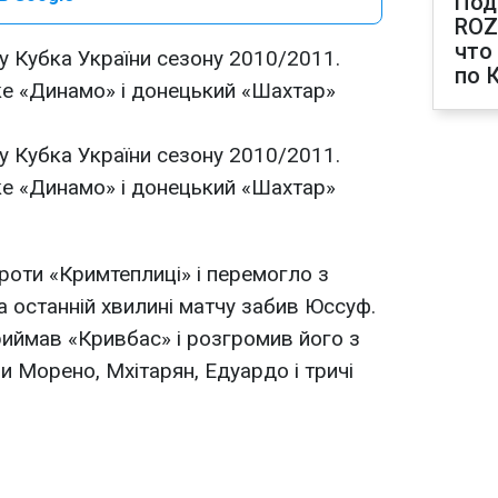
Под
ROZ
что
лу Кубка України сезону 2010/2011.
по 
ьке «Динамо» і донецький «Шахтар»
лу Кубка України сезону 2010/2011.
ьке «Динамо» і донецький «Шахтар»
роти «Кримтеплиці» і перемогло з
а останній хвилині матчу забив Юссуф.
риймав «Кривбас» і розгромив його з
и Морено, Мхітарян, Едуардо і тричі