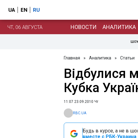
UA
EN
RU
НОВОСТИ
АНАЛИТИКА
ЧТ, 06 АВГУСТА
ШОУ
Главная
»
Аналитика
»
Статьи
Відбулися м
Кубка Украї
11:07 23.09.2010 Чт
RBC.UA
Будь в курсе, а не в ш
вместе с РБК-Украина 