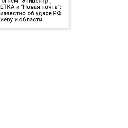
 огнем "Эпицентр",
ETKA и "Новая почта":
 известно об ударе РФ
Киеву и области