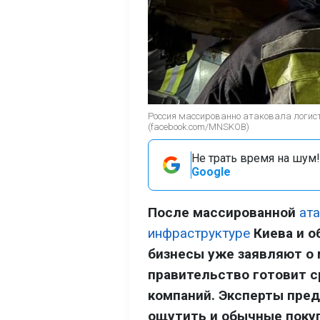
Россия массированно атаковала логис
(facebook.com/MNSKOB)
Не трать время на шум!
Google
После массированной
ат
инфраструктуре
Киева и о
бизнесы уже заявляют о 
правительство готовит 
компаний. Эксперты пре
ощутить и обычные поку