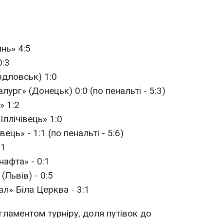
нь» 4:5
0:3
рдловськ) 1:0
ург» (Донецьк) 0:0 (по пенальті - 5:3)
» 1:2
Іллічівець» 1:0
вець» - 1:1 (по пенальті - 5:6)
:1
нафта» - 0:1
(Львів) - 0:5
л» Біла Церква - 3:1
гламентом турніру, доля путівок до