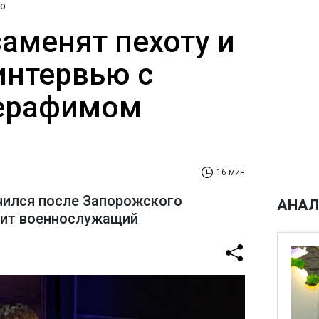
ю
заменят пехоту и
интервью с
ерафимом
16 мин
чился после Запорожского
АНАЛ
рит военнослужащий