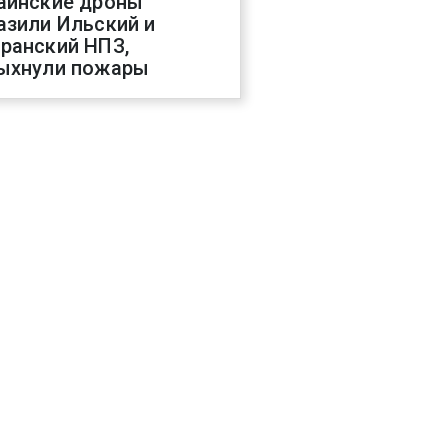
аинские дроны
азили Ильский и
ранский НПЗ,
ыхнули пожары