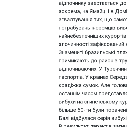
відпочинку звертається до 
зокрема, на Ямайці і в Домі
згвалтування тих, що само
пограбувань іноземців вив
найнебезпечніших курортів 
злочинності зафіксований в
Знамениті бразильські пля
примикають до районів тру
відпочиваючих. У Туреччин
паспортів. У країнах Сере
крадіжка сумок. Але голов
останнім часом представля
вибухи на єгипетському ку
більше 60-ти були поранені
Балі відбулася серія вибух
В результаті терактів заги