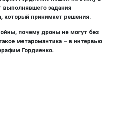
от выполнявшего задания
, который принимает решения.
войны, почему дроны не могут без
 такое метаромантика – в интервью
ерафим Гордиенко.