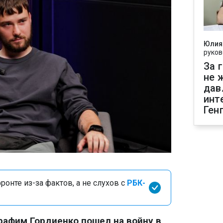
Юлия
руков
За 
не 
дав
инт
Ген
онте из-за фактов, а не слухов с
РБК-
афим Гордиенко пошел на войну в