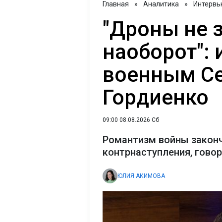
Главная
»
Аналитика
»
Интервь
"Дроны не 
наоборот": 
военным С
Гордиенко
09:00 08.08.2026 Сб
Романтизм войны закон
контрнаступления, гово
ЮЛИЯ АКИМОВА