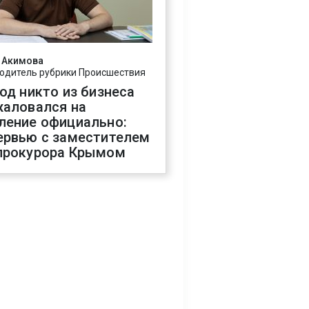
 Акимова
одитель рубрики Происшествия
год никто из бизнеса
жаловался на
ление официально:
ервью с заместителем
прокурора Крымом