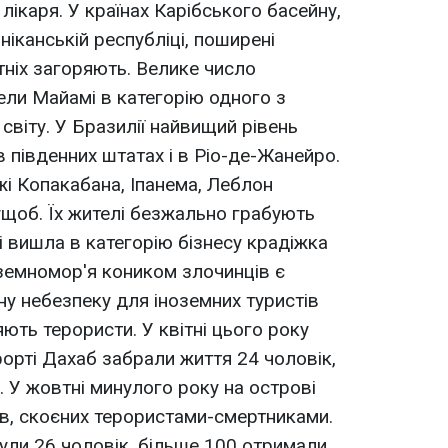
лікаря. У країнах Карібського басейну,
ніканській республіці, поширені
тніх загоряють. Велике число
ели Майамі в категорію одного з
світу. У Бразилії найвищий рівень
 південних штатах і в Ріо-де-Жанейро.
жі Копакабана, Іпанема, Леблон
щоб. Їх жителі безжально грабують
і вишла в категорію бізнесу крадіжка
дземномор'я коником злочинців є
ну небезпеку для іноземних туристів
ють терористи. У квітні цього року
рорті Дахаб забрали життя 24 чоловік,
. У жовтні минулого року на острові
ів, скоєних терористами-смертниками.
нули 26 чоловік, більше 100 отримали