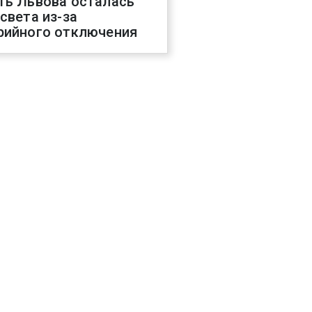
ть Львова осталась
 света из-за
рийного отключения