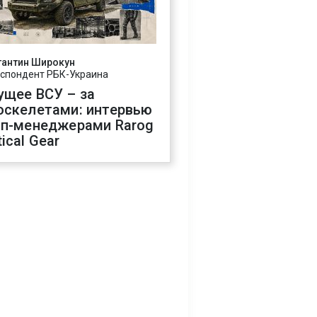
тантин Широкун
спондент РБК-Украина
ущее ВСУ – за
оскелетами: интервью
оп-менеджерами Rarog
ical Gear