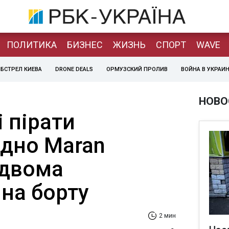
ПОЛИТИКА
БИЗНЕС
ЖИЗНЬ
СПОРТ
WAVE
БСТРЕЛ КИЕВА
DRONE DEALS
ОРМУЗСКИЙ ПРОЛИВ
ВОЙНА В УКРАИ
НОВО
 пірати
удно Maran
 двома
на борту
2 мин