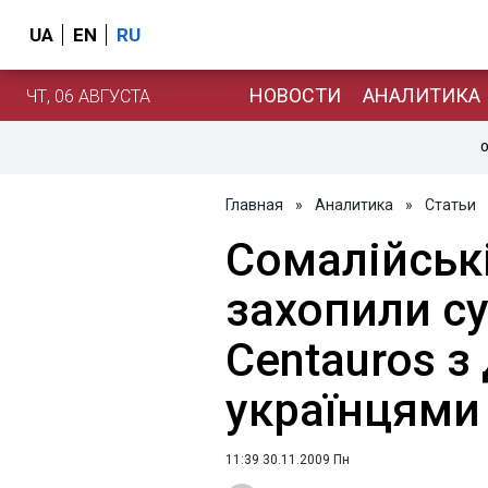
UA
EN
RU
НОВОСТИ
АНАЛИТИКА
ЧТ, 06 АВГУСТА
О
Главная
»
Аналитика
»
Статьи
Сомалійські
захопили с
Centauros з
українцями 
11:39 30.11.2009 Пн