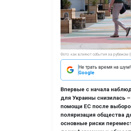
Фото: как влияют события за рубежом 
Не трать время на шум!
Google
Впервые с начала наблюд
для Украины снизилась –
помощи ЕС после выборов
поляризация общества до
основные риски перемест