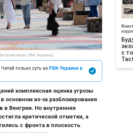
Конс
корре
Буд
экз
с т
(Виталий Носач, РБК-Украина)
Tact
 Читай только суть из
РБК-Украина в
ений комплексная оценка угрозы
 в основном из-за разблокирования
 в Венгрии. Но внутренняя
стигла критической отметки, а
ились с фронта в плоскость