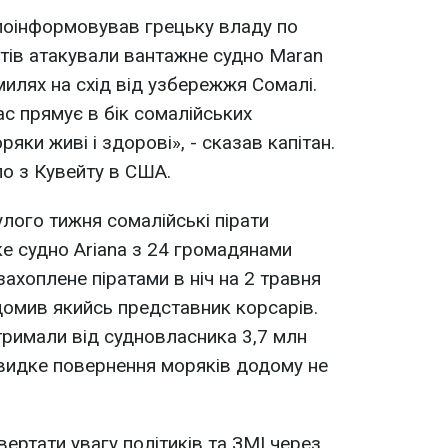
 поінформовував грецьку владу по
атів атакували вантажне судно Maran
милях на схід від узбережжя Сомалі.
ас прямує в бік сомалійських
ряки живі і здорові», - сказав капітан.
о з Кувейту в США.
улого тижня сомалійські пірати
ке судно Ariana з 24 громадянами
захоплене піратами в ніч на 2 травня
ідомив якийсь представник корсарів.
отримали від судновласника 3,7 млн
швидке повернення моряків додому не
вертати увагу політиків та ЗМІ через