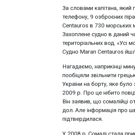
За словами капітана, який
телефону, 9 озброєних пір
Centauros в 730 морських 
Захоплене судно в даний ч
територіальних вод. «Усі мо
Судно Maran Centauros йшл
Нагадаємо, наприкінці мин
пообіцяли звільнити грець
України на борту, яке було 
2009 р. Про це нібито пов
Він заявив, що сомалійці 
дол. Але інформація про 
підтвердилася.
У 2008 р. Сомалі стала при