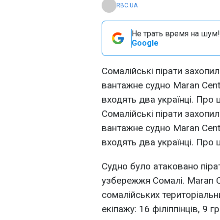
RBC.UA
Не трать время на шум!
Google
Сомалійські пірати захопил
вантажне судно Maran Cent
входять два українці. Про 
Сомалійські пірати захопил
вантажне судно Maran Cent
входять два українці. Про 
Судно було атаковано пірат
узбережжя Сомалі. Maran C
сомалійських територіальни
екіпажу: 16 філіппінців, 9 г