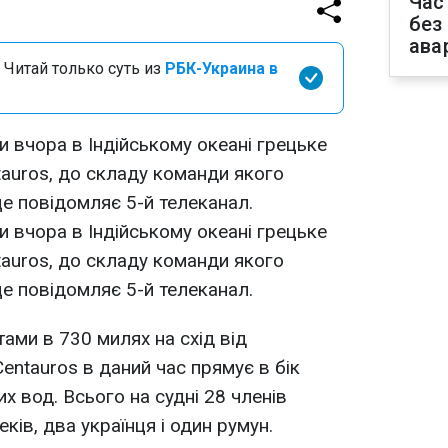
Час
без
ава
 Читай только суть из
РБК-Украина в
и вчора в Індійському океані грецьке
auros, до складу команди якого
це повідомляє 5-й телеканал.
и вчора в Індійському океані грецьке
auros, до складу команди якого
це повідомляє 5-й телеканал.
ами в 730 милях на схід від
entauros в даний час прямує в бік
х вод. Всього на судні 28 членів
реків, два українця і один румун.