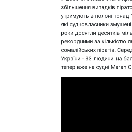
збільшення випадків піратст
утримують в полоні понад 1
які судновласники змушені 
роки досягли десятків міль
рекордними за кількістю л
сомалійських піратів. Сер
України - 33 людини: на бал
тепер вже на судні Maran C