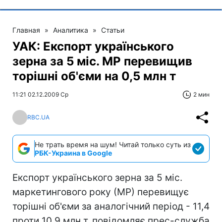
Главная
»
Аналитика
»
Статьи
УАК: Експорт українського
зерна за 5 міс. МР перевищив
торішні об'єми на 0,5 млн т
11:21 02.12.2009 Ср
2 мин
RBC.UA
Не трать время на шум! Читай только суть из
РБК-Украина в Google
Експорт українського зерна за 5 міс.
маркетингового року (МР) перевищує
торішні об'єми за аналогічний період - 11,4
проти 10,9 млн т, повідомляє прес-служба