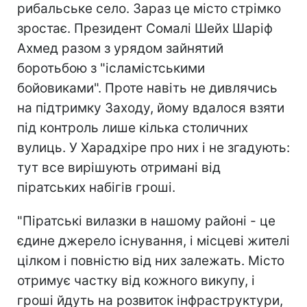
рибальське село. Зараз це місто стрімко
зростає. Президент Сомалі Шейх Шаріф
Ахмед разом з урядом зайнятий
боротьбою з "ісламістськими
бойовиками". Проте навіть не дивлячись
на підтримку Заходу, йому вдалося взяти
під контроль лише кілька столичних
вулиць. У Харадхіре про них і не згадують:
тут все вирішують отримані від
піратських набігів гроші.
"Піратські вилазки в нашому районі - це
єдине джерело існування, і місцеві жителі
цілком і повністю від них залежать. Місто
отримує частку від кожного викупу, і
гроші йдуть на розвиток інфраструктури,