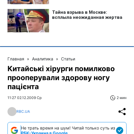
Главная
»
Аналитика
»
Статьи
Китайські хірурги помилково
прооперували здорову ногу
пацієнта
11:27 02.12.2009 Ср
2 мин
RBC.UA
Не трать время на шум! Читай только суть из
РБК-Украина в Google