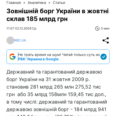
Главная
»
Аналитика
»
Статьи
Зовнішній борг України в жовтні
склав 185 млрд грн
11:07 02.12.2009 Ср
3 мин
RBC.UA
Не трать время на шум! Читай только суть из
РБК-Украина в Google
Державний та гарантований державою
борг України на 31 жовтня 2009 р.
становив 281 млрд 265 млн 275,52 тис
грн або 35 млрд 158млн 159,45 тис дол.,
в тому числі: державний та гарантований
державою зовнішній борг - 184 млрд 941