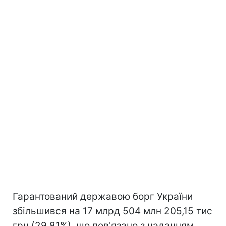
Гарантований державою борг України
збільшився на 17 млрд 504 млн 205,15 тис
грн (29,81%), що пов'язано з наданням