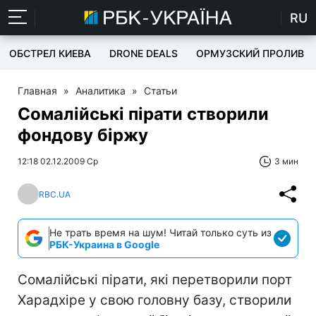
RU
ОБСТРЕЛ КИЕВА
DRONE DEALS
ОРМУЗСКИЙ ПРОЛИВ
Главная
»
Аналитика
»
Статьи
Сомалійські пірати створили
фондову біржу
12:18 02.12.2009 Ср
3 мин
RBC.UA
Не трать время на шум! Читай только суть из
РБК-Украина в Google
Сомалійські пірати, які перетворили порт
Харадхіре у свою головну базу, створили