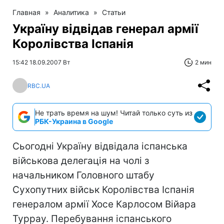
Главная
»
Аналитика
»
Статьи
Україну відвідав генерал армії
Королівства Іспанія
15:42 18.09.2007 Вт
2 мин
RBC.UA
Не трать время на шум! Читай только суть из
РБК-Украина в Google
Сьогодні Україну відвідала іспанська
військова делегація на чолі з
начальником Головного штабу
Сухопутних військ Королівства Іспанія
генералом армії Хосе Карлосом Війара
Туррау. Перебування іспанського