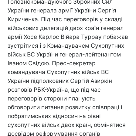
Головнокомандуючого Збройних Сил
України генерала армії України Сергія
Кириченка. Під час переговорів у складі
військових делегацій двох країн генерал
армії Хосе Карлос Війара Туррау побажав
зустрітися і з Командувачем Сухопутних
військ ВС України генерал-лейтенантом
Іваном Свідою. Прес-секретар
командувача Сухопутних військ ВС
України підполковник Сергій Азиркін
розповів РБК-Україна, що під час
переговорів сторони планують
обговорити питання розвитку співпраці і
побратимських відносин на рівні
сухопутних військ двох країн, обмінятися
досвідом реформування органів