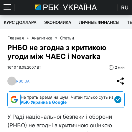
RU
КУРС ДОЛЛАРА
ЭКОНОМИКА
ЛИЧНЫЕ ФИНАНСЫ
T
Главная
»
Аналитика
»
Статьи
РНБО не згодна з критикою
угоди між ЧАЕС і Novarkа
16:10 18.09.2007 Вт
2 мин
RBC.UA
Не трать время на шум! Читай только суть из
РБК-Украина в Google
У Раді національної безпеки і оборони
(РНБО) не згодні з критичною оцінкою