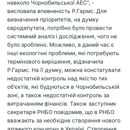
навколо Чорнобильської АЕС", -
висловила впевненість Р.Гармс. Для
визначення пріоритетів, на думку
євродепутата, потрібно було провести
системний аналіз і дослідження, чого не
було зроблено. Можливо, в даний час є
інші екологічні проблеми, які потребують
термінового вирішення, відзначила
Р.Гармс. На її думку, можна констатувати
недостатній контроль над якістю тих
об'єктів, які будуються в Чорнобильській
зоні, а також недостатній контроль за
витрачанням фінансів. Також заступник
секретаря РНБО повідомив, що в РНБО
вважають за необхідне створення нового
атомного концерну в Україні. Створення