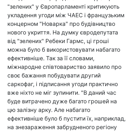
"зелених" у Європарламенті критикують
укладення угоди між ЧАЕС і французьким
концерном "Новарка" про будівництво
нового укриття. На думку євродепутата
від "зелених" Ребеки Гармс, ці гроші
можна було б використовувати набагато
ефективніше. Так за її словами,
міжнародне співтовариство заявило про
своє бажання побудувати другий
саркофаг, і підписання угоди практично
вже ніхто не міг зупинити. "В даний час
буде витрачено дуже багато грошей на
цю залізну арку. Але набагато
ефективніше було б пустити їх, наприклад,
на знезараження забрудненого регіону