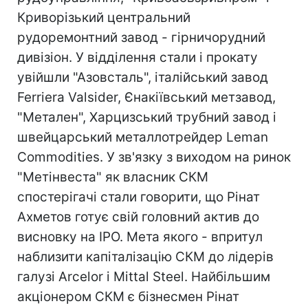
Криворізький центральний
рудоремонтний завод - гірничорудний
дивізіон. У відділення стали і прокату
увійшли "Азовсталь", італійський завод
Ferriera Valsider, Єнакіївський метзавод,
"Метален", Харцизський трубний завод і
швейцарський металлотрейдер Leman
Commodities. У зв'язку з виходом на ринок
"Метінвеста" як власник СКМ
спостерігачі стали говорити, що Рінат
Ахметов готує свій головний актив до
висновку на IPO. Мета якого - впритул
наблизити капіталізацію СКМ до лідерів
галузі Arcelor і Mittal Steel. Найбільшим
акціонером СКМ є бізнесмен Рінат