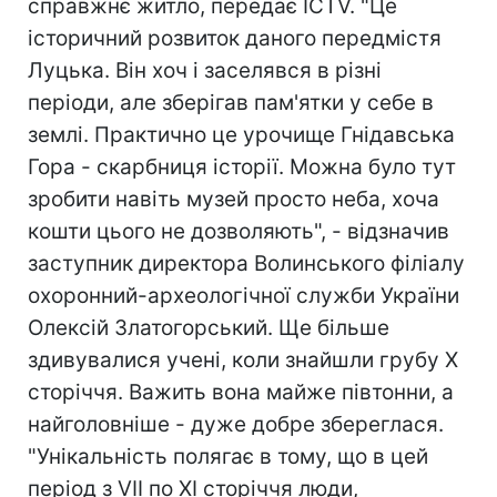
справжнє житло, передає ICTV. "Це
історичний розвиток даного передмістя
Луцька. Він хоч і заселявся в різні
періоди, але зберігав пам'ятки у себе в
землі. Практично це урочище Гнідавська
Гора - скарбниця історії. Можна було тут
зробити навіть музей просто неба, хоча
кошти цього не дозволяють", - відзначив
заступник директора Волинського філіалу
охоронний-археологічної служби України
Олексій Златогорський. Ще більше
здивувалися учені, коли знайшли грубу Х
сторіччя. Важить вона майже півтонни, а
найголовніше - дуже добре збереглася.
"Унікальність полягає в тому, що в цей
період з VII по ХІ сторіччя люди,