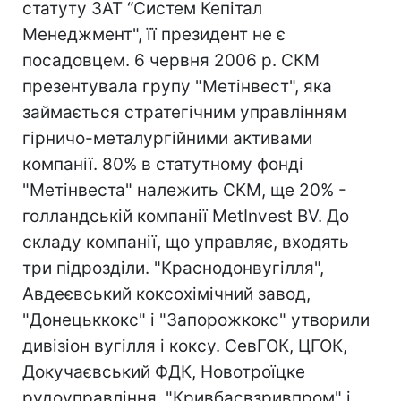
статуту ЗАТ “Систем Кепітал
Менеджмент", її президент не є
посадовцем. 6 червня 2006 р. СКМ
презентувала групу "Метінвест", яка
займається стратегічним управлінням
гірничо-металургійними активами
компанії. 80% в статутному фонді
"Метінвеста" належить СКМ, ще 20% -
голландській компанії MetInvest BV. До
складу компанії, що управляє, входять
три підрозділи. "Краснодонвугілля",
Авдеєвський коксохімічний завод,
"Донецьккокс" і "Запорожкокс" утворили
дивізіон вугілля і коксу. СевГОК, ЦГОК,
Докучаєвський ФДК, Новотроїцке
рудоуправління, "Кривбасвзривпром" і