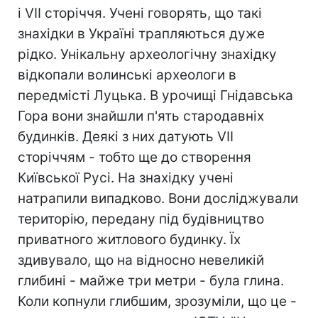
і VII сторіччя. Учені говорять, що такі
знахідки в Україні трапляються дуже
рідко. Унікальну археологічну знахідку
відкопали волинські археологи в
передмісті Луцька. В урочищі Гнідавська
Гора вони знайшли п'ять стародавніх
будинків. Деякі з них датують VII
сторіччям - тобто ще до створення
Київської Русі. На знахідку учені
натрапили випадково. Вони досліджували
територію, передану під будівництво
приватного житлового будинку. Їх
здивувало, що на відносно невеликій
глибині - майже три метри - була глина.
Коли копнули глибшим, зрозуміли, що це -