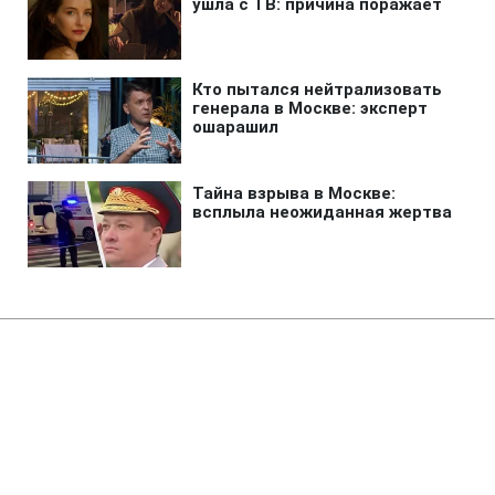
Главная
»
Аналитика
»
Статьи
ВР готується до третього
варіанту розпуску
12:23 14.07.2006 Пт
4 мин