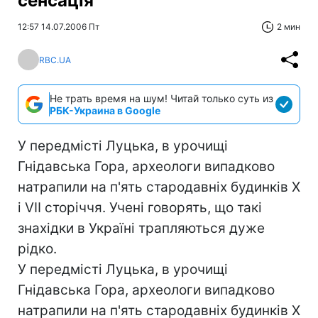
сенсація
12:57 14.07.2006 Пт
2 мин
RBC.UA
Не трать время на шум! Читай только суть из
РБК-Украина в Google
У передмісті Луцька, в урочищі
Гнідавська Гора, археологи випадково
натрапили на п'ять стародавніх будинків Х
і VII сторіччя. Учені говорять, що такі
знахідки в Україні трапляються дуже
рідко.
У передмісті Луцька, в урочищі
Гнідавська Гора, археологи випадково
натрапили на п'ять стародавніх будинків Х