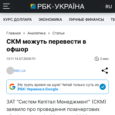
RU
КУРС ДОЛЛАРА
ЭКОНОМИКА
ЛИЧНЫЕ ФИНАНСЫ
T
Главная
»
Аналитика
»
Статьи
СКМ можуть перевести в
офшор
13:11 14.07.2006 Пт
2 мин
RBC.UA
Не трать время на шум! Читай только суть из
РБК-Украина в Google
ЗАТ “Систем Кепітал Менеджмент" (СКМ)
заявило про проведення позачергових