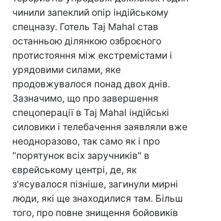
чинили запеклий опір індійському
спецназу. Готель Taj Mahal став
останньою ділянкою озброєного
протистояння між екстремістами і
урядовими силами, яке
продовжувалося понад двох днів.
Зазначимо, що про завершення
спецоперації в Taj Mahal індійські
силовики і телебачення заявляли вже
неодноразово, так само як і про
"порятунок всіх заручників" в
єврейському центрі, де, як
з'ясувалося пізніше, загинули мирні
люди, які ще знаходилися там. Більш
того, про повне знищення бойовиків