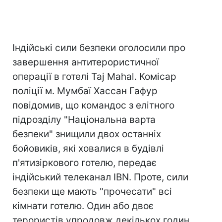
Індійські сили безпеки оголосили про
завершення антитерористичної
операції в готелі Taj Mahal. Комісар
поліції м. Мумбаї Хассан Гафур
повідомив, що командос з елітного
підрозділу "Національна варта
безпеки" знищили двох останніх
бойовиків, які ховалися в будівлі
п'ятизіркового готелю, передає
індійський телеканал IBN. Проте, сили
безпеки ще мають "прочесати" всі
кімнати готелю. Один або двоє
терористів упродовж декількох годин