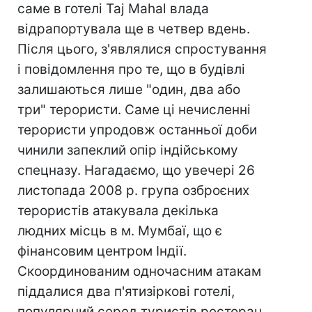
саме в готелі Taj Mahal влада
відрапортувала ще в четвер вдень.
Після цього, з'являлися спростування
і повідомлення про те, що в будівлі
залишаються лише "один, два або
три" терористи. Саме ці нечисленні
терористи упродовж останньої доби
чинили запеклий опір індійському
спецназу. Нагадаємо, що увечері 26
листопада 2008 р. група озброєних
терористів атакувала декілька
людних місць в м. Мумбаї, що є
фінансовим центром Індії.
Скоординованим одночасним атакам
піддалися два п'ятизіркові готелі,
популярний серед туристів ресторан