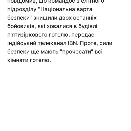
повідомив, що командос з елітного
підрозділу "Національна варта
безпеки" знищили двох останніх
бойовиків, які ховалися в будівлі
п'ятизіркового готелю, передає
індійський телеканал IBN. Проте, сили
безпеки ще мають "прочесати" всі
кімнати готелю.