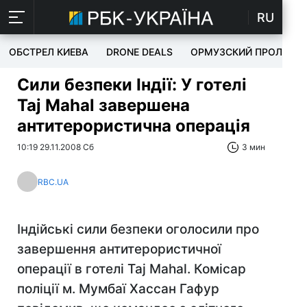
RU
ОБСТРЕЛ КИЕВА
DRONE DEALS
ОРМУЗСКИЙ ПРОЛИВ
Сили безпеки Індії: У готелі
Taj Мahal завершена
антитерористична операція
10:19 29.11.2008 Сб
3 мин
RBC.UA
Індійські сили безпеки оголосили про
завершення антитерористичної
операції в готелі Taj Mahal. Комісар
поліції м. Мумбаї Хассан Гафур