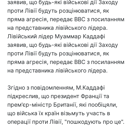
заявив, що будь-які військові дії Заходу
проти Лівії будуть розцінюватися, як
пряма агресія, передає BBC з посиланням
на представника лівійського лідера.
Лівійський лідер Муаммар Каддафі
заявив, що будь-які військові дії Заходу
проти Лівії будуть розцінюватися, як
пряма агресія, передає BBC з посиланням
на представника лівійського лідера.
Згідно з повідомленням, М.Каддафі
підкреслив, що президент Франції та
прем'єр-міністр Британії, які пообіцяли,
що війська їх країн візьмуть участь в
операції проти Лівії, "пошкодують про це".