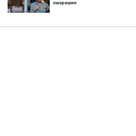
Главная
»
Аналитика
»
Статьи
Антиурядові акції протесту в
Сирії: є жертви
20:44 18.03.2011 Пт
2 мин
RBC.UA
Не трать время на шум! Читай только суть из
РБК-Украина в Google
У Сирії, в місті Дер'а на півдні країни,
відбулися зіткнення між силами безпеки і