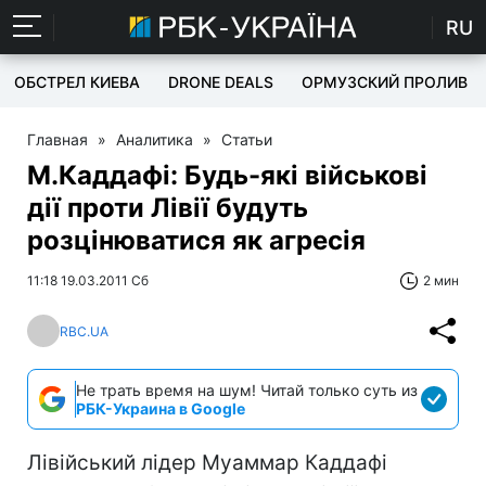
RU
ОБСТРЕЛ КИЕВА
DRONE DEALS
ОРМУЗСКИЙ ПРОЛИВ
Главная
»
Аналитика
»
Статьи
М.Каддафі: Будь-які військові
дії проти Лівії будуть
розцінюватися як агресія
11:18 19.03.2011 Сб
2 мин
RBC.UA
Не трать время на шум! Читай только суть из
РБК-Украина в Google
Лівійський лідер Муаммар Каддафі