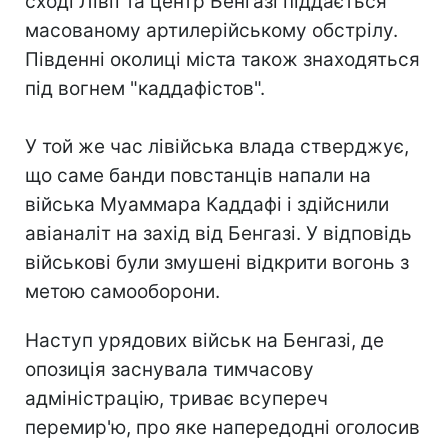
сході Лівії та центр Бенгазі піддається
масованому артилерійському обстрілу.
Південні околиці міста також знаходяться
під вогнем "каддафістов".
У той же час лівійська влада стверджує,
що саме банди повстанців напали на
війська Муаммара Каддафі і здійснили
авіаналіт на захід від Бенгазі. У відповідь
військові були змушені відкрити вогонь з
метою самооборони.
Наступ урядових військ на Бенгазі, де
опозиція заснувала тимчасову
адміністрацію, триває всупереч
перемир'ю, про яке напередодні оголосив