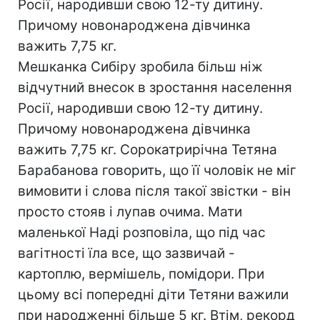
Росії, народивши свою 12-ту дитину.
Причому новонароджена дівчинка
важить 7,75 кг.
Мешканка Сибіру зробила більш ніж
відчутний внесок в зростання населення
Росії, народивши свою 12-ту дитину.
Причому новонароджена дівчинка
важить 7,75 кг. Сорокатрирічна Тетяна
Барабанова говорить, що її чоловік не міг
вимовити і слова після такої звістки - він
просто стояв і лупав очима. Мати
маленької Наді розповіла, що під час
вагітності їла все, що зазвичай -
картоплю, вермішель, помідори. При
цьому всі попередні діти Тетяни важили
при народженні більше 5 кг. Втім, рекорд