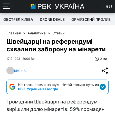
RU
ОБСТРЕЛ КИЕВА
DRONE DEALS
ОРМУЗСКИЙ ПРОЛИВ
Главная
»
Аналитика
»
Статьи
Швейцарці на референдумі
схвалили заборону на мінарети
17:21 29.11.2009 Вс
2 мин
RBC.UA
Не трать время на шум! Читай только суть из
РБК-Украина в Google
Громадяни Швейцарії на референдумі
вирішили долю мінаретів. 59% громадян