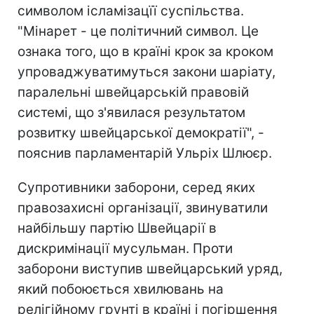
символом ісламізацїї суспільства.
"Мінарет - це політичний символ. Це
ознака того, що в країні крок за кроком
упроваджуватимуться закони шаріату,
паралельні швейцарській правовій
системі, що з'явилася результатом
розвитку швейцарської демократії", -
пояснив парламентарій Ульріх Шлюєр.
Супротивники заборони, серед яких
правозахисні організації, звинуватили
найбільшу партію Швейцарії в
дискримінації мусульман. Проти
заборони виступив швейцарський уряд,
який побоюється хвилювань на
релігійному грунті в країні і погіршення