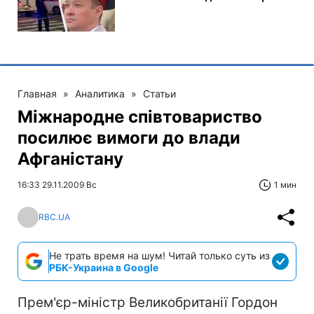
Главная
»
Аналитика
»
Статьи
Міжнародне співтовариство
посилює вимоги до влади
Афганістану
16:33 29.11.2009 Вс
1 мин
RBC.UA
Не трать время на шум! Читай только суть из
РБК-Украина в Google
Прем'єр-міністр Великобританії Гордон