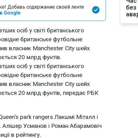
Час
без
оке! Добавь содержание своей ленте
в Google
ава
тших осіб у світі британського
ровідне британське футбольне
ив власник Manchester City шейх
юється 20 млрд фунтів.
тших осіб у світі британського
ровідне британське футбольне
ив власник Manchester City шейх
юється 20 млрд фунтів, передає РБК
Queen's park rangers Лакшмі Міталл і
). Алішер Усманов і Роман Абарамовіч
иції в рейтингу.