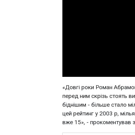
«Довгі роки Роман Абрамов
перед ним скрізь стоять ви
біднішим - більше стало м
цей рейтинг у 2003 р, мілья
вже 15», - прокоментував 