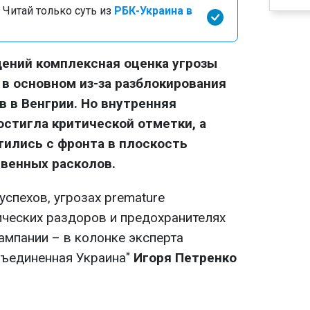
 Читай только суть из
РБК-Украина в
ений комплексная оценка угрозы
 в основном из-за разблокирования
 в Венгрии. Но внутренняя
стигла критической отметки, а
ились с фронта в плоскость
венных расколов.
спехов, угрозах premature
ческих раздоров и предохранителях
ампании – в колонке эксперта
бъединенная Украина"
Игоря Петренко