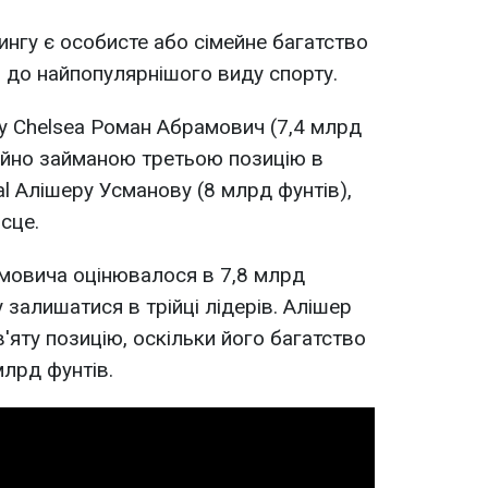
ингу є особисте або сімейне багатство
 до найпопулярнішого виду спорту.
у Chelsea Роман Абрамович (7,4 млрд
ійно займаною третьою позицію в
l Алішеру Усманову (8 млрд фунтів),
сце.
амовича оцінювалося в 7,8 млрд
залишатися в трійці лідерів. Алішер
'яту позицію, оскільки його багатство
млрд фунтів.