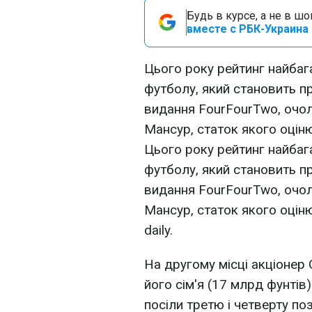
Будь в курсе, а не в ш
вместе с РБК-Украина 
Цього року рейтинг найбага
футболу, який становить п
видання FourFourTwo, очол
Мансур, статок якого оцін
Цього року рейтинг найбага
футболу, який становить п
видання FourFourTwo, очол
Мансур, статок якого оцін
daily.
На другому місці акціонер 
його сім'я (17 млрд фунтів
посіли третю і четверту поз