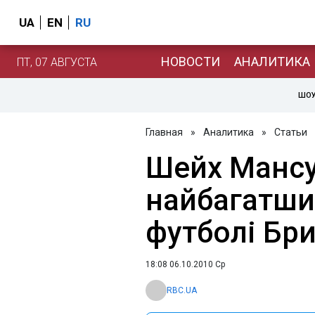
UA
EN
RU
НОВОСТИ
АНАЛИТИКА
ПТ, 07 АВГУСТА
ШОУ
Главная
»
Аналитика
»
Статьи
Шейх Мансу
найбагатши
футболі Бри
18:08 06.10.2010 Ср
RBC.UA