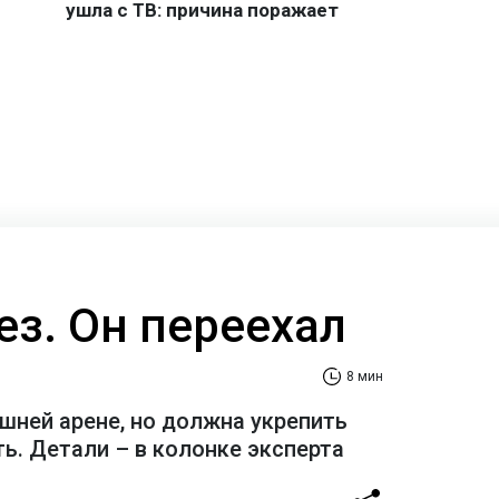
ез. Он переехал
8 мин
шней арене, но должна укрепить
ь. Детали – в колонке эксперта