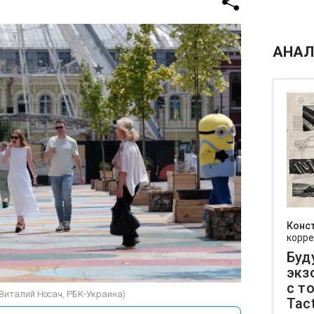
АНАЛ
Конс
корре
Буд
экз
с т
(Виталий Носач, РБК-Украина)
Tact