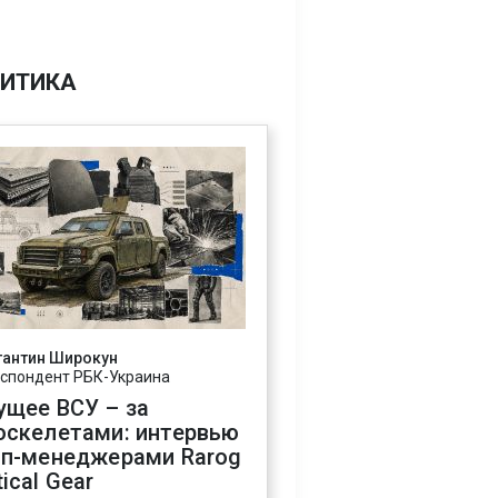
ИТИКА
тантин Широкун
спондент РБК-Украина
ущее ВСУ – за
оскелетами: интервью
оп-менеджерами Rarog
ical Gear