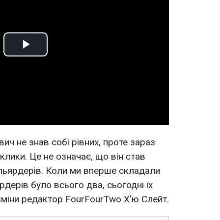
Play
Video
ич не знав собі рівних, проте зараз
клики. Це не означає, що він став
ільярдерів. Коли ми вперше складали
рдерів було всього два, сьогодні їх
зміни редактор FourFourTwo Х'ю Слейт.