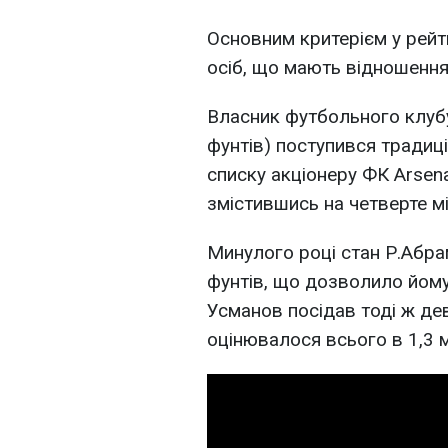
Основним критерієм у рейт
осіб, що мають відношення
Власник футбольного клуб
фунтів) поступився традиц
списку акціонеру ФК Arsena
змістившись на четверте мі
Минулого році стан Р.Абр
фунтів, що дозволило йому 
Усманов посідав тоді ж дев
оцінювалося всього в 1,3 