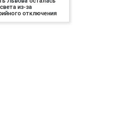
ть Львова осталась
 света из-за
рийного отключения