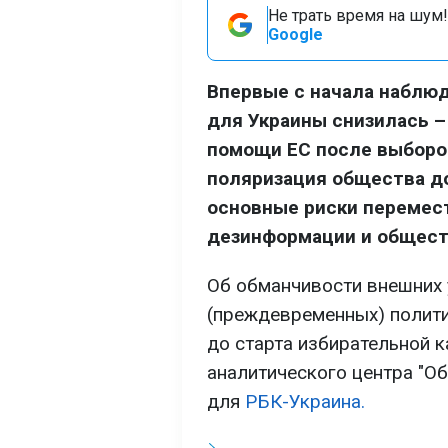
Не трать время на шум!
Google
Впервые с начала наблюд
для Украины снизилась –
помощи ЕС после выборов
поляризация общества до
основные риски перемест
дезинформации и общест
Об обманчивости внешних у
(преждевременных) полити
до старта избирательной к
аналитического центра "О
для
РБК-Украина.