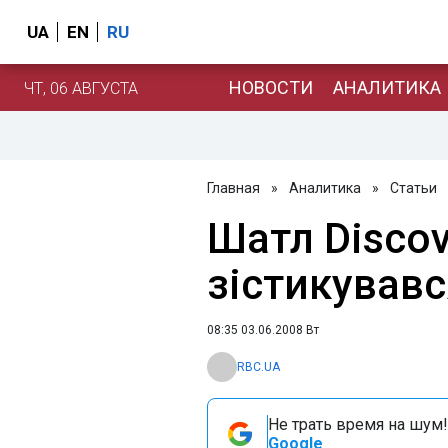
UA
EN
RU
НОВОСТИ
АНАЛИТИКА
ЧТ, 06 АВГУСТА
Главная
»
Аналитика
»
Статьи
Шатл Discov
зістикував
08:35 03.06.2008 Вт
RBC.UA
Не трать время на шум!
Google