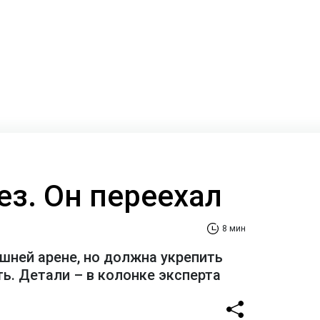
ез. Он переехал
8 мин
шней арене, но должна укрепить
ь. Детали – в колонке эксперта