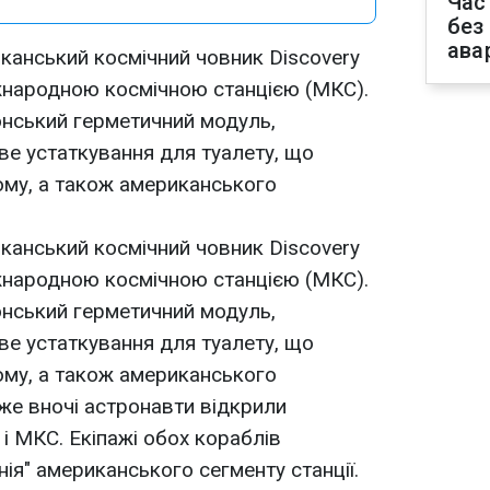
Час
без
ава
канський космічний човник Discovery
жнародною космічною станцією (МКС).
нський герметичний модуль,
ве устаткування для туалету, що
ому, а також американського
канський космічний човник Discovery
жнародною космічною станцією (МКС).
нський герметичний модуль,
ве устаткування для туалету, що
ому, а також американського
же вночі астронавти відкрили
і МКС. Екіпажі обох кораблів
нія" американського сегменту станції.