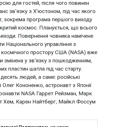
сію для гостей, після чого повинен
нс зв'язку з Х'юстоном, під час якого
т, зокрема програма першого виходу
ідкритий космос. Планується, що всього
виходи. Повернення човника намічене
ти Національного управління з
я космічного простору США (NASA) вже
и змінена у зв'язку з пошкодженням,
их пластин шатла під час старту.
десять людей, а саме: російські
 Олег Кононенко, астронавт з Японії
стронавти NASA Гаррет Рейзман, Марк
ет Хем, Карен Найтберг, Майкл Фоссум