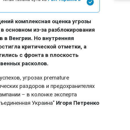
ений комплексная оценка угрозы
 в основном из-за разблокирования
 в Венгрии. Но внутренняя
стигла критической отметки, а
ились с фронта в плоскость
венных расколов.
спехов, угрозах premature
ческих раздоров и предохранителях
ампании – в колонке эксперта
бъединенная Украина"
Игоря Петренко