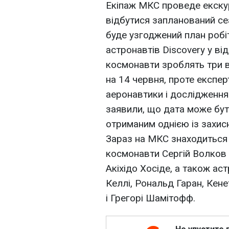
Екіпаж МКС проведе екскур
відбутися запланований сеа
буде узгоджений план робі
астронавтів Discovery у в
космонавти зроблять три 
на 14 червня, проте експер
аеронавтики і дослідженн
заявили, що дата може бут
отриманим однією із захисн
Зараз на МКС знаходиться 
космонавти Сергій Волков і
Акіхідо Хосіде, а також а
Келлі, Рональд Гаран, Кен
і Грегорі Шамітофф.