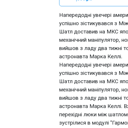
Напередодні увечері амери
успішно зістикувався з Мі
Шатл доставив на МКС япо
механічний маніпулятор, но
вийшов з ладу два тижні т
астронавта Марка Келлі.
Напередодні увечері амери
успішно зістикувався з Мі
Шатл доставив на МКС япо
механічний маніпулятор, но
вийшов з ладу два тижні т
астронавта Марка Келлі. В
перехідні люки між шатлом 
зустрілися в модулі "Гармо