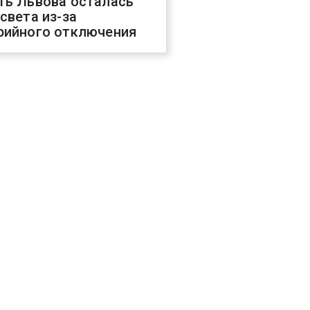
ть Львова осталась
 света из-за
рийного отключения