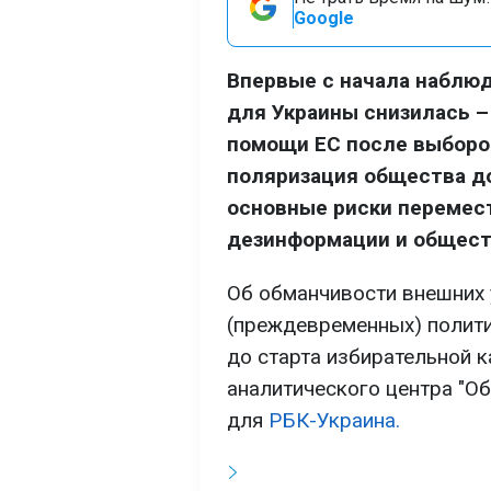
Google
Впервые с начала наблюд
для Украины снизилась –
помощи ЕС после выборов
поляризация общества до
основные риски перемест
дезинформации и общест
Об обманчивости внешних у
(преждевременных) полити
до старта избирательной к
аналитического центра "О
для
РБК-Украина.