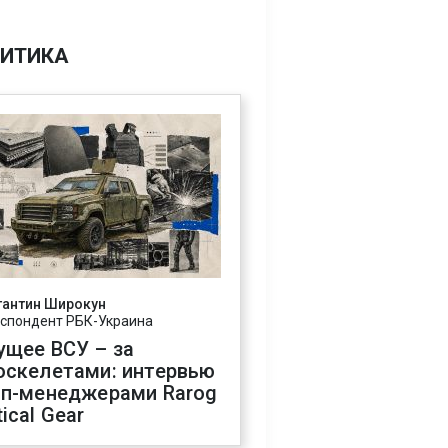
ИТИКА
тантин Широкун
спондент РБК-Украина
ущее ВСУ – за
оскелетами: интервью
оп-менеджерами Rarog
ical Gear