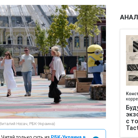
АНАЛ
Конс
корре
Буд
экз
с т
(Виталий Носач, РБК-Украина)
Tact
 Читай только суть из
РБК-Украина в