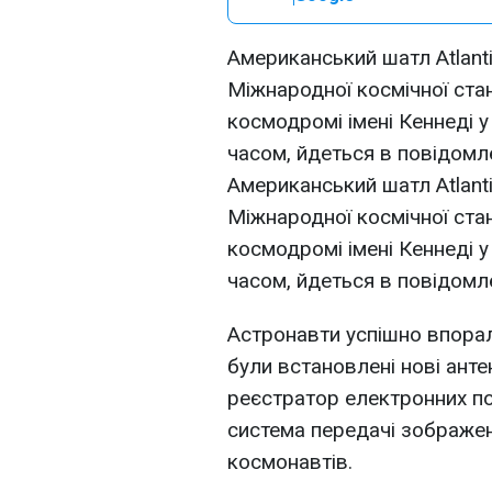
Американський шатл Atlanti
Міжнародної космічної стан
космодромі імені Кеннеді у
часом, йдеться в повідомл
Американський шатл Atlanti
Міжнародної космічної стан
космодромі імені Кеннеді у
часом, йдеться в повідомл
Астронавти успішно впорал
були встановлені нові анте
реєстратор електронних п
система передачі зображе
космонавтів.