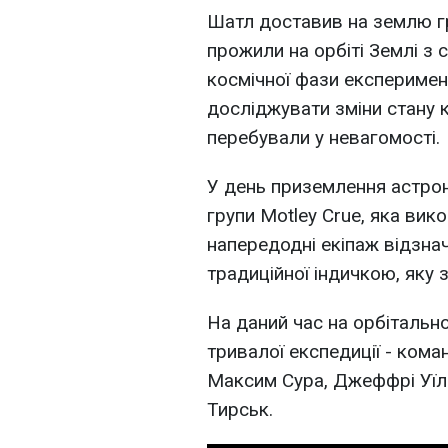
Шатл доставив на землю г
прожили на орбіті Землі з 
космічної фази експеримен
досліджувати зміни стану кі
перебували у невагомості.
У день приземлення астрон
групи Motley Crue, яка вик
напередодні екіпаж відзна
традиційної індичкою, яку 
На даний час на орбітально
тривалої експедиції - кома
Максим Сура, Джеффрі Уїл
Тирськ.