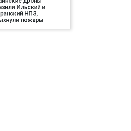
аинские дроны
азили Ильский и
ранский НПЗ,
ыхнули пожары