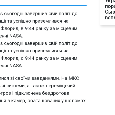
Укр
пор
Сыз
s сьогодні завершив свій політ до
всп
ції та успішно приземлився на
 Флориді в 9:44 ранку за місцевим
енні NASA.
s сьогодні завершив свій політ до
ції та успішно приземлився на
 Флориді о 9:44 ранку за місцевим
енні NASA.
ися зі своїми завданнями. На МКС
нні системи, а також переміщений
огроз і підключена бездротова
ння з камер, розташованих у шоломах