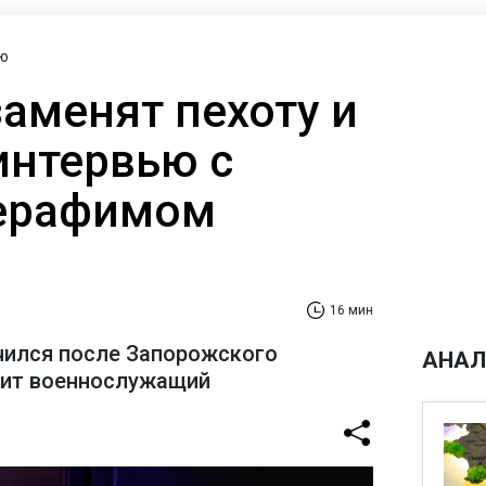
ю
заменят пехоту и
интервью с
ерафимом
16 мин
чился после Запорожского
АНАЛ
рит военнослужащий