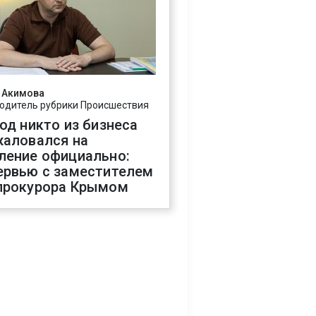
 Акимова
одитель рубрики Происшествия
год никто из бизнеса
жаловался на
ление официально:
ервью с заместителем
прокурора Крымом