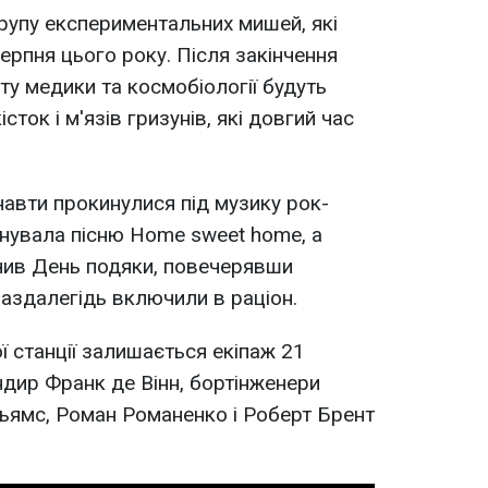
рупу експериментальних мишей, які
серпня цього року. Після закінчення
ту медики та космобіології будуть
сток і м'язів гризунів, які довгий час
авти прокинулися під музику рок-
онувала пісню Home sweet home, а
чив День подяки, повечерявши
заздалегідь включили в раціон.
ї станції залишається екіпаж 21
ндир Франк де Вінн, бортінженери
ьямс, Роман Романенко і Роберт Брент