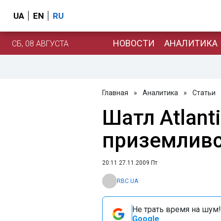
UA
EN
RU
НОВОСТИ
АНАЛИТИКА
СБ, 08 АВГУСТА
Главная
»
Аналитика
»
Статьи
Шатл Atlant
приземливс
20:11 27.11.2009 Пт
RBC.UA
Не трать время на шум!
Google