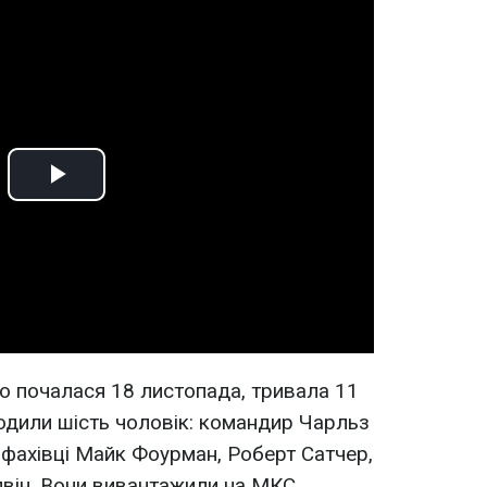
Play
Video
 що почалася 18 листопада, тривала 11
ходили шість чоловік: командир Чарльз
, фахівці Майк Фоурман, Роберт Сатчер,
лвін. Вони вивантажили на МКС