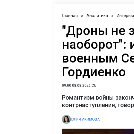
Главная
»
Аналитика
»
Интервь
"Дроны не 
наоборот": 
военным С
Гордиенко
09:00 08.08.2026 Сб
Романтизм войны закон
контрнаступления, гово
ЮЛИЯ АКИМОВА