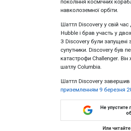
покоління космічних корабл
навколоземної орбіти.
Шаттл Discovery у свій час
Hubble і брав участь у дво
З Discovery були запущені 
супутники. Discovery був 
катастрофи Challenger. Він
шатлу Columbia.
Шаттл Discovery завершив 
приземленням 9 березня 20
Не упустите 
об
Или читайте