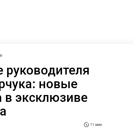
ю
 руководителя
рчука: новые
а в эксклюзиве
а
11 мин