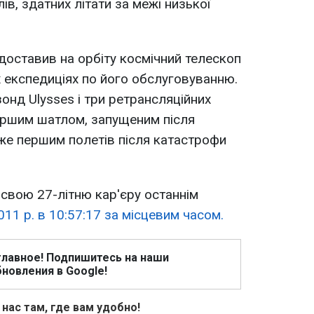
ів, здатних літати за межі низької
 доставив на орбіту космічний телескоп
х експедиціях по його обслуговуванню.
зонд Ulysses і три ретрансляційних
першим шатлом, запущеним після
 же першим полетів після катастрофи
свою 27-літню кар'єру останнім
11 р. в 10:57:17 за місцевим часом.
главное! Подпишитесь на наши
новления в Google!
 нас там, где вам удобно!