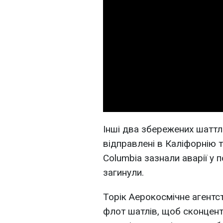
Інші два збережених шаттли 
відправлені в Каліфорнію т
Columbia зазнали аварії у п
загинули.
Торік Аерокосмічне агентс
флот шатлів, щоб сконцент