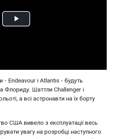
Play
Video
- Endeavour і Atlantis - будуть
а Флориду. Шаттли Challenger і
ольоті, а всі астронавти на їх борту
тво США вивело з експлуатації весь
рувати увагу на розробці наступного