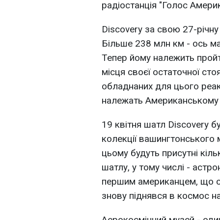
радіостанція "Голос Америк
Discovery за свою 27-річну
Більше 238 млн км - ось м
Тепер йому належить пройт
місця своєї остаточної сто
обладнаних для цього реак
належать Американському 
19 квітня шатл Discovery б
колекції вашингтонського 
цьому будуть присутні кіл
шатлу, у тому числі - астр
першим американцем, що обл
знову піднявся в космос на
Аерокосмічний музей - один