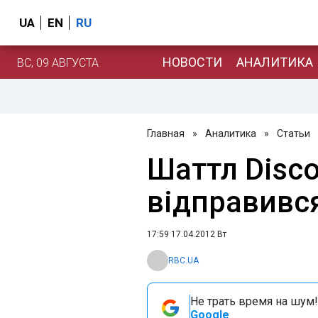
UA
EN
RU
НОВОСТИ
АНАЛИТИКА
ВС, 09 АВГУСТА
Главная
»
Аналитика
»
Статьи
Шаттл Disco
відправився
17:59 17.04.2012 Вт
RBC.UA
Не трать время на шум!
Google