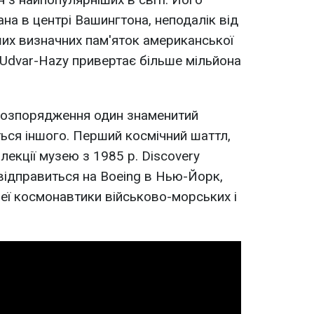
на в центрі Вашингтона, неподалік від
ших визначних пам'яток американської
р Udvar-Hazy привертає більше мільйона
розпорядження один знаменитий
ься іншого. Перший космічний шаттл,
лекції музею з 1985 р. Discovery
e відправиться на Boeing в Нью-Йорк,
еї космонавтики військово-морських і