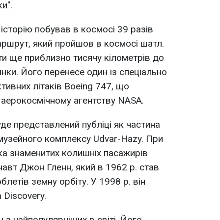
и".
 історію побував в космосі 39 разів
аршрут, який пройшов в космосі шатл.
и ще приблизно тисячу кілометрів до
янки. Його перенесе один із спеціально
тивних літаків Boeing 747, що
аерокосмічному агентству NASA.
уде представлений публіці як частина
музейного комплексу Udvar-Hazy. При
ька знаменитих колишніх пасажирів
онавт Джон Гленн, який в 1962 р. став
етів земну орбіту. У 1998 р. він
 Discovery.
 з найпопулярніших в світі. Його