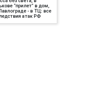
сса без света, в
ькове "прилет" в дом,
 Павлограде - в ТЦ: все
ледствия атак РФ