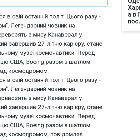
Оде
Хар
а в
я в свій останній політ. Цього разу -
пос
дом". Легендарний човник на
еревозять з мису Канаверал у
кий завершив 27-літню кар'єру, стане
альному музеї космонавтики. Перед
лицю США, Boeing разом з шатлом
над космодромом.
я в свій останній політ. Цього разу -
дом". Легендарний човник на
еревозять з мису Канаверал у
кий завершив 27-літню кар'єру, стане
альному музеї космонавтики. Перед
лицю США, Boeing разом з шатлом
над космодромом, повідомляє