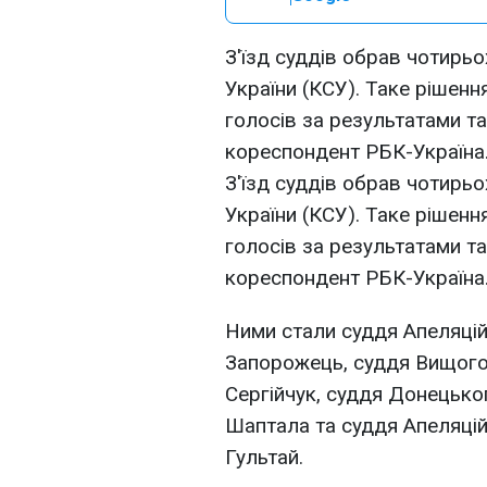
З'їзд суддів обрав чотирьо
України (КСУ). Таке рішен
голосів за результатами т
кореспондент РБК-Україна
З'їзд суддів обрав чотирьо
України (КСУ). Таке рішен
голосів за результатами т
кореспондент РБК-Україна
Ними стали суддя Апеляцій
Запорожець, суддя Вищого
Сергійчук, суддя Донецько
Шаптала та суддя Апеляцій
Гультай.