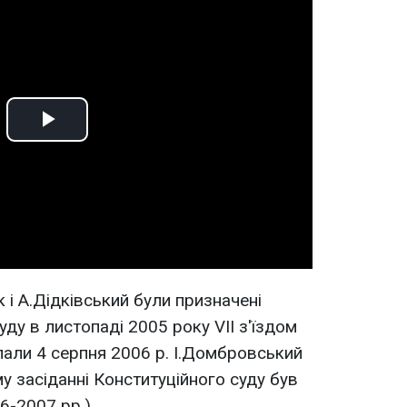
Play
Video
 і А.Дідківський були призначені
ду в листопаді 2005 року VII з'їздом
лали 4 серпня 2006 р. І.Домбровський
у засіданні Конституційного суду був
-2007 рр.).