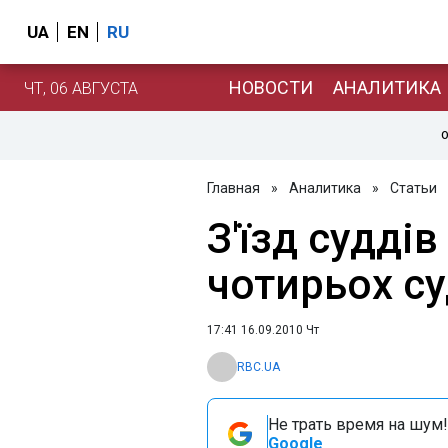
UA
EN
RU
НОВОСТИ
АНАЛИТИКА
ЧТ, 06 АВГУСТА
О
Главная
»
Аналитика
»
Статьи
З'їзд судді
чотирьох су
17:41 16.09.2010 Чт
RBC.UA
Не трать время на шум!
Google