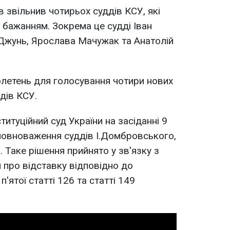
в звільнив чотирьох суддів КСУ, які
 бажанням. Зокрема це судді Іван
Джунь, Ярослава Мачужак та Анатолій
летень для голосування чотири нових
дів КСУ.
итуційний суд України на засіданні 9
повноваження суддів І.Домбровського,
. Таке рішення прийнято у зв'язку з
 про відставку відповідно до
'ятої статті 126 та статті 149