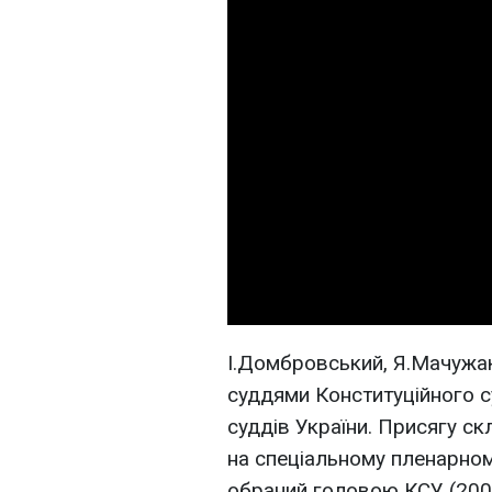
І.Домбровський, Я.Мачужак
суддями Конституційного су
суддів України. Присягу ск
на спеціальному пленарном
обраний головою КСУ (2006