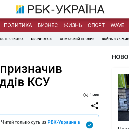
ПОЛИТИКА
БИЗНЕС
ЖИЗНЬ
СПОРТ
WAVE
БСТРЕЛ КИЕВА
DRONE DEALS
ОРМУЗСКИЙ ПРОЛИВ
ВОЙНА В УКРАИ
НОВО
в призначив
ддів КСУ
3 мин
 Читай только суть из
РБК-Украина в