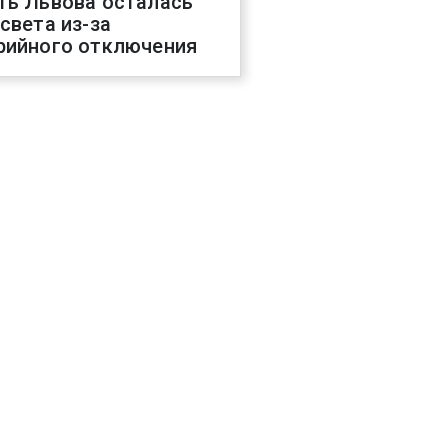
ть Львова осталась
 света из-за
рийного отключения