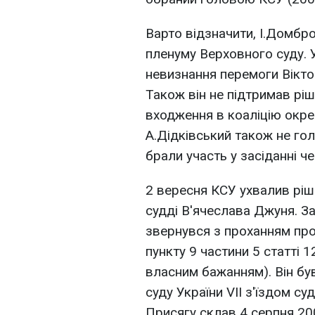
Варто відзначити, І.Домбр
пленуму Верховного суду. 
невизнання перемоги Вікто
Також він не підтримав рі
входження в коаліцію окрем
А.Дідківський також не гол
брали участь у засіданні че
2 вересня КСУ ухвалив рі
судді В'ячеслава Джуня. З
звернувся з проханням про
пункту 9 частини 5 статті 12
власним бажанням). Він бу
суду України VII з'їздом су
Присягу склав 4 серпня 20