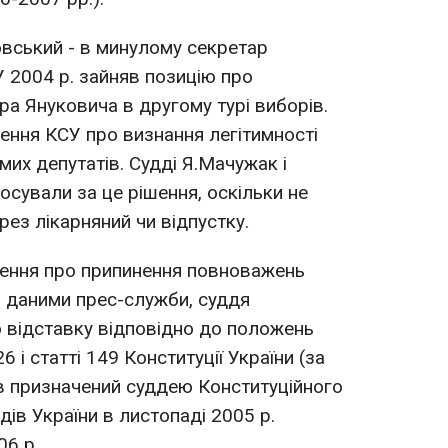
овський - в минулому секретар
У 2004 р. зайняв позицію про
ра Януковича в другому турі виборів.
шення КСУ про визнання легітимності
их депутатів. Судді Я.Мачужак і
осували за це рішення, оскільки не
рез лікарняний чи відпустку.
шення про припинення повноважень
а даними прес-служби, суддя
 відставку відповідно до положень
6 і статті 149 Конституції України (за
в призначений суддею Конституційного
ддів України в листопаді 2005 р.
06 р.