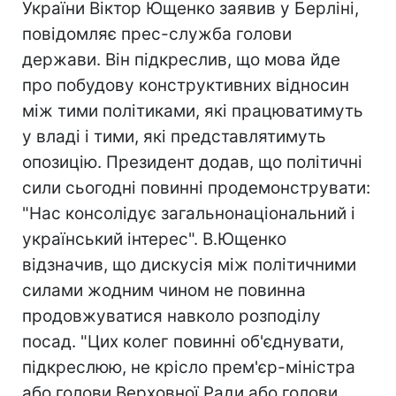
України Віктор Ющенко заявив у Берліні,
повідомляє прес-служба голови
держави. Він підкреслив, що мова йде
про побудову конструктивних відносин
між тими політиками, які працюватимуть
у владі і тими, які представлятимуть
опозицію. Президент додав, що політичні
сили сьогодні повинні продемонструвати:
"Нас консолідує загальнонаціональний і
український інтерес". В.Ющенко
відзначив, що дискусія між політичними
силами жодним чином не повинна
продовжуватися навколо розподілу
посад. "Цих колег повинні об'єднувати,
підкреслюю, не крісло прем'єр-міністра
або голови Верховної Ради або голови