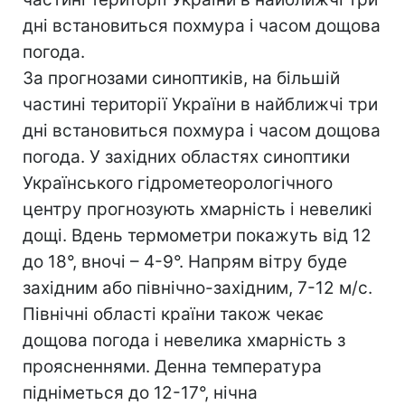
дні встановиться похмура і часом дощова
погода.
За прогнозами синоптиків, на більшій
частині території України в найближчі три
дні встановиться похмура і часом дощова
погода. У західних областях синоптики
Українського гідрометеорологічного
центру прогнозують хмарність і невеликі
дощі. Вдень термометри покажуть від 12
до 18°, вночі – 4-9°. Напрям вітру буде
західним або північно-західним, 7-12 м/с.
Північні області країни також чекає
дощова погода і невелика хмарність з
проясненнями. Денна температура
підніметься до 12-17°, нічна