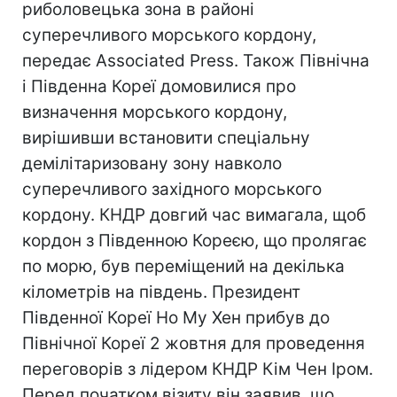
риболовецька зона в районі
суперечливого морського кордону,
передає Associated Press. Також Північна
і Південна Кореї домовилися про
визначення морського кордону,
вирішивши встановити спеціальну
демілітаризовану зону навколо
суперечливого західного морського
кордону. КНДР довгий час вимагала, щоб
кордон з Південною Кореєю, що пролягає
по морю, був переміщений на декілька
кілометрів на південь. Президент
Південної Кореї Но Му Хен прибув до
Північної Кореї 2 жовтня для проведення
переговорів з лідером КНДР Кім Чен Іром.
Перед початком візиту він заявив, що