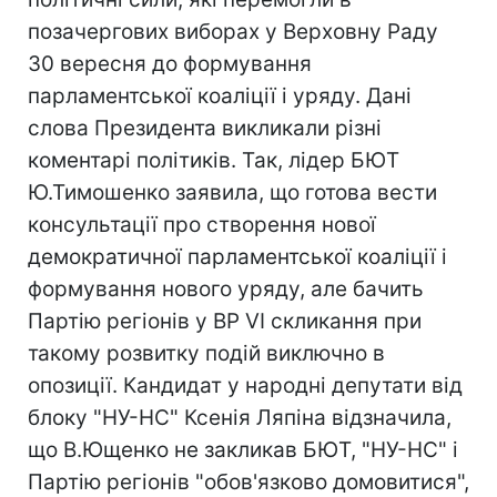
позачергових виборах у Верховну Раду
30 вересня до формування
парламентської коаліції і уряду. Дані
слова Президента викликали різні
коментарі політиків. Так, лідер БЮТ
Ю.Тимошенко заявила, що готова вести
консультації про створення нової
демократичної парламентської коаліції і
формування нового уряду, але бачить
Партію регіонів у ВР VI скликання при
такому розвитку подій виключно в
опозиції. Кандидат у народні депутати від
блоку "НУ-НС" Ксенія Ляпіна відзначила,
що В.Ющенко не закликав БЮТ, "НУ-НС" і
Партію регіонів "обов'язково домовитися",