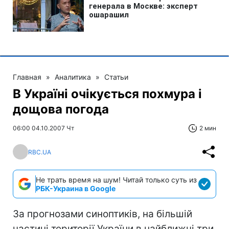
Главная
»
Аналитика
»
Статьи
В Україні очікується похмура і
дощова погода
06:00 04.10.2007 Чт
2 мин
RBC.UA
Не трать время на шум! Читай только суть из
РБК-Украина в Google
За прогнозами синоптиків, на більшій
частині території України в найближчі три