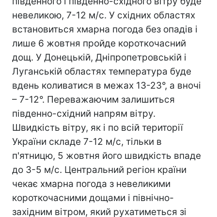
південного і південно-східного вітру буде
невеликою, 7-12 м/с. У східних областях
встановиться хмарна погода без опадів і
лише 6 жовтня пройде короткочасний
дощ. У Донецькій, Дніпропетровській і
Луганській областях температура буде
вдень коливатися в межах 13-23°, а вночі
– 7-12°. Переважаючим залишиться
південно-східний напрям вітру.
Швидкість вітру, як і по всій території
України складе 7-12 м/с, тільки в
п'ятницю, 5 жовтня його швидкість впаде
до 3-5 м/с. Центральний регіон країни
чекає хмарна погода з невеликими
короткочасними дощами і північно-
західним вітром, який рухатиметься зі