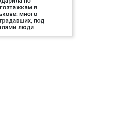
ударила по
гоэтажкам в
ькове: много
традавших, под
алами люди