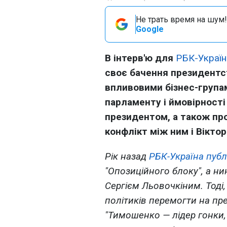
Не трать время на шум!
Google
В інтерв'ю для
РБК-Україн
своє бачення президентст
впливовими бізнес-група
парламенту і ймовірності
президентом, а також пр
конфлікт між ним і Вікт
Рік назад
РБК-Україна публ
"Опозиційного блоку", а ни
Сергієм Льовочкіним. Тоді
політиків перемогти на пр
"Тимошенко — лідер гонки,