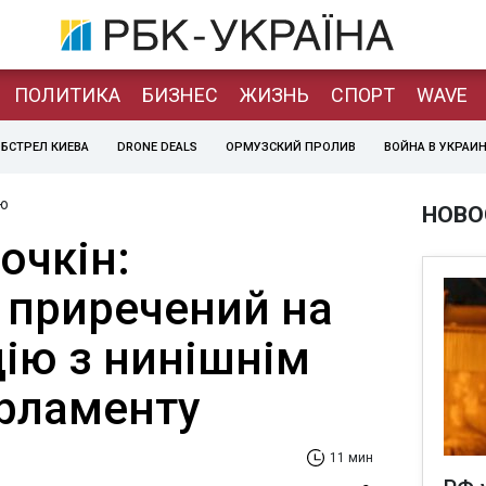
ПОЛИТИКА
БИЗНЕС
ЖИЗНЬ
СПОРТ
WAVE
БСТРЕЛ КИЕВА
DRONE DEALS
ОРМУЗСКИЙ ПРОЛИВ
ВОЙНА В УКРАИ
ю
НОВО
очкін:
 приречений на
ію з нинішнім
рламенту
11 мин