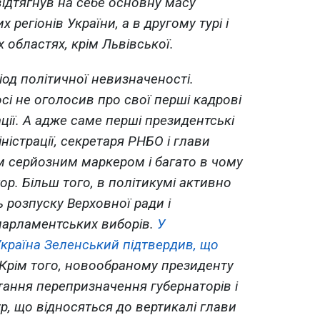
відтягнув на себе основну масу
х регіонів України, а в другому турі і
х областях, крім Львівської.
іод політичної невизначеності.
і не оголосив про свої перші кадрові
ції. А адже саме перші президентські
істрації, секретаря РНБО і глави
м серйозним маркером і багато в чому
р. Більш того, в політикумі активно
 розпуску Верховної ради і
арламентських виборів.
У
країна Зеленський підтвердив, що
 Крім того, новообраному президенту
ання перепризначення губернаторів і
р, що відносяться до вертикалі глави