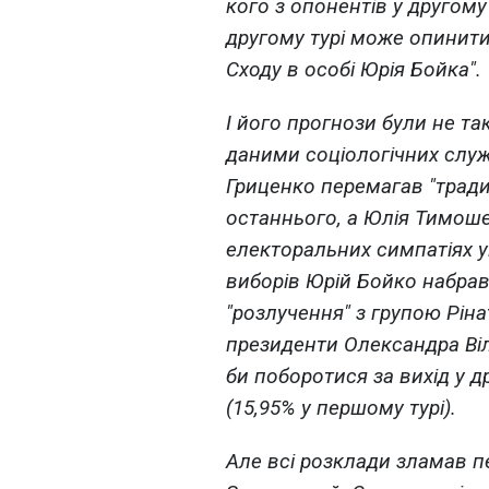
кого з опонентів у другому
другому турі може опинити
Сходу в особі Юрія Бойка".
І його прогнози були не т
даними соціологічних служб
Гриценко перемагав "тради
останнього, а Юлія Тимоше
електоральних симпатіях ук
виборів Юрій Бойко набрав
"розлучення" з групою Ріна
президенти Олександра Вілк
би поборотися за вихід у 
(15,95% у першому турі).
Але всі розклади зламав 