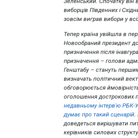
Зеленський. Спочатку він 
виборців Південних і Східни
зовсім виграв вибори у всі
Тепер країна увійшла в пер
Новообраний президент дос
призначення після інавгура
призначення – голови адмін
Генштабу – стануть перши
визначать політичний векто
обговорюється ймовірність
оголошення дострокових п
недавньому інтерв'ю РБК-У
думає про такий сценарій
.
доведеться вирішувати пит
керівників силових структу