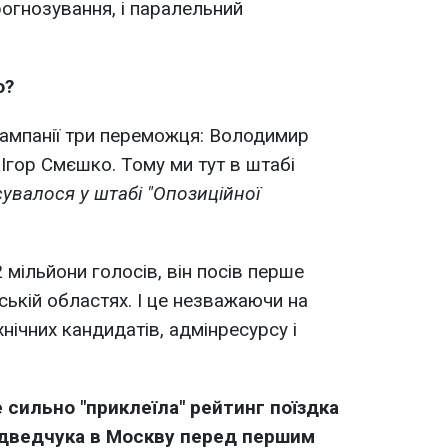
прогнозування, і паралельний
ю?
 кампанії три переможця: Володимир
Ігор Смєшко. Тому ми тут в штабі
сувалося у штабі "Опозиційної
мільйони голосів, він посів перше
ській областях. І це незважаючи на
нічних кандидатів, адмінресурсу і
 сильно "приклеїла" рейтинг поїздка
едведчука в Москву перед першим