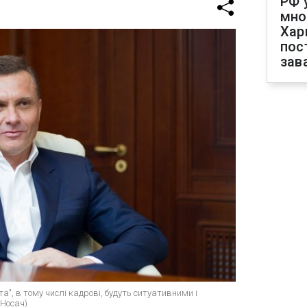
РФ 
мно
Хар
пос
зав
та", в тому числі кадрові, будуть ситуативними і
 Носач)