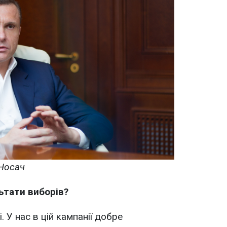
 Носач
льтати виборів?
 У нас в цій кампанії добре