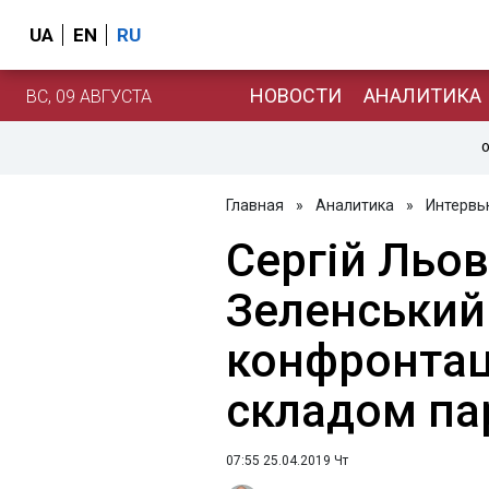
UA
EN
RU
НОВОСТИ
АНАЛИТИКА
ВС, 09 АВГУСТА
О
Главная
»
Аналитика
»
Интервь
Сергій Льов
Зеленський
конфронтац
складом па
07:55 25.04.2019 Чт