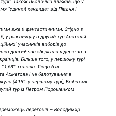
 турі". Також Льовочкін вважав, що у
мя "єдиний кандидат від Півдня і
акими вже й фантастичними. Згідно з
, у разі виходу в другий тур Анатолій
ційних" учасників виборів до
нко довгий час зберігала лідерство в
раїнців. Більше того, у першому турі
 11,68% голосів. Якщо б не
та Ахметова і не балотування в
ула (4,15% у першому турі), Бойко міг
другий тур із Петром Порошенком
переможець перегонів – Володимир