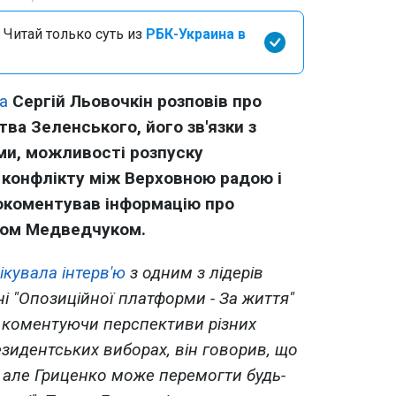
 Читай только суть из
РБК-Украина в
а
Сергій Льовочкін розповів про
ва Зеленського, його зв'язки з
ми, можливості розпуску
 конфлікту між Верховною радою і
окоментував інформацію про
ором Медведчуком.
ікувала інтерв'ю
з одним з лідерів
ні "Опозиційної платформи - За життя"
, коментуючи перспективи різних
езидентських виборах, він говорив, що
 але Гриценко може перемогти будь-