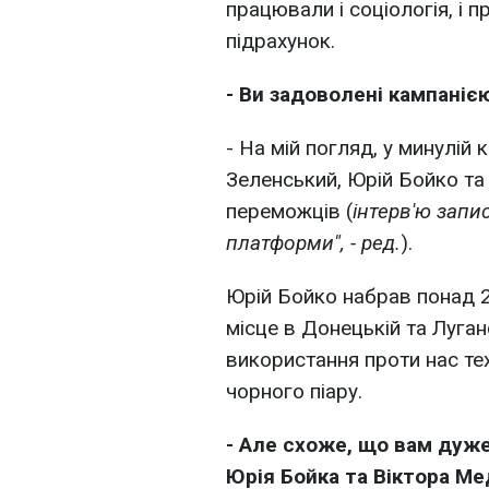
працювали і соціологія, і 
підрахунок.
- Ви задоволені кампаніє
- На мій погляд, у минулій
Зеленський, Юрій Бойко та 
переможців (
інтерв'ю запи
платформи", - ред.
).
Юрій Бойко набрав понад 2 
місце в Донецькій та Луган
використання проти нас тех
чорного піару.
- Але схоже, що вам дуже
Юрія Бойка та Віктора М