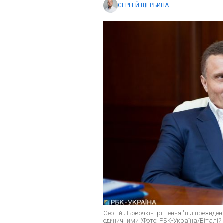
СЕРГЕЙ ЩЕРБИНА
Сергій Льовочкін: рішення "під президен
одиничними (Фото: РБК-Україна/Віталій