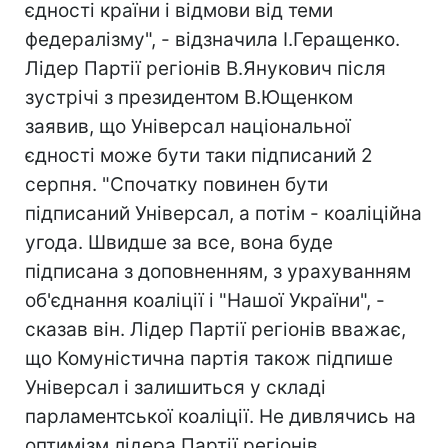
єдності країни і відмови від теми
федералізму", - відзначила І.Геращенко.
Лідер Партії регіонів В.Янукович після
зустрічі з президентом В.Ющенком
заявив, що Універсал національної
єдності може бути таки підписаний 2
серпня. "Спочатку повинен бути
підписаний Універсал, а потім - коаліційна
угода. Швидше за все, вона буде
підписана з доповненням, з урахуванням
об'єднання коаліції і "Нашої України", -
сказав він. Лідер Партії регіонів вважає,
що Комуністична партія також підпише
Універсал і залишиться у складі
парламентської коаліції. Не дивлячись на
оптимізм лідера Партії регіонів,