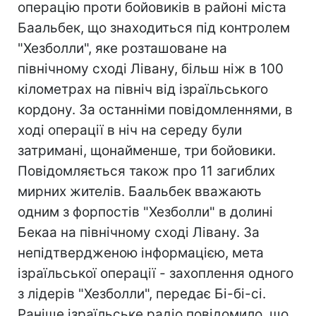
операцію проти бойовиків в районі міста
Баальбек, що знаходиться під контролем
"Хезболли", яке розташоване на
північному сході Лівану, більш ніж в 100
кілометрах на північ від ізраїльського
кордону. За останніми повідомленнями, в
ході операції в ніч на середу були
затримані, щонайменше, три бойовики.
Повідомляється також про 11 загиблих
мирних жителів. Баальбек вважають
одним з форпостів "Хезболли" в долині
Бекаа на північному сході Лівану. За
непідтвердженою інформацією, мета
ізраїльської операції - захоплення одного
з лідерів "Хезболли", передає Бі-бі-сі.
Раніше ізраїльське радіо повідомило, що