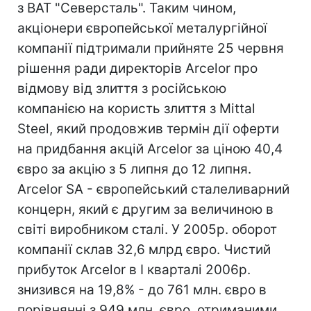
з ВАТ "Северсталь". Таким чином,
акціонери європейської металургійної
компанії підтримали прийняте 25 червня
рішення ради директорів Arcelor про
відмову від злиття з російською
компанією на користь злиття з Mittal
Steel, який продовжив термін дії оферти
на придбання акцій Arcelor за ціною 40,4
євро за акцію з 5 липня до 12 липня.
Arcelor SA - європейський сталеливарний
концерн, який є другим за величиною в
світі виробником сталі. У 2005р. оборот
компанії склав 32,6 млрд євро. Чистий
прибуток Arcelor в I кварталі 2006р.
знизився на 19,8% - до 761 млн. євро в
порівнянні з 949 млн. євро, отриманими