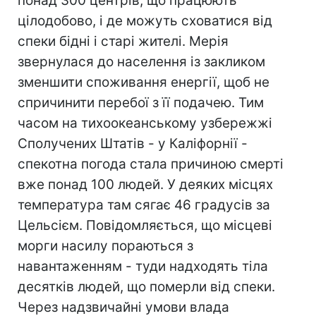
понад 300 центрів, що працюють
цілодобово, і де можуть сховатися від
спеки бідні і старі жителі. Мерія
звернулася до населення із закликом
зменшити споживання енергії, щоб не
спричинити перебої з її подачею. Тим
часом на тихоокеанському узбережжі
Сполучених Штатів - у Каліфорнії -
спекотна погода стала причиною смерті
вже понад 100 людей. У деяких місцях
температура там сягає 46 градусів за
Цельсієм. Повідомляється, що місцеві
морги насилу пораються з
навантаженням - туди надходять тіла
десятків людей, що померли від спеки.
Через надзвичайні умови влада