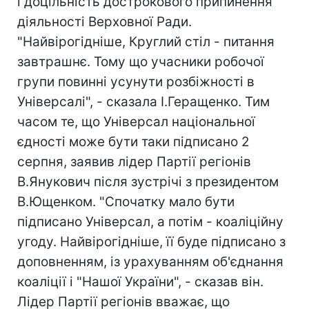
і доцільність дострокового припинення
діяльності Верховної Ради.
"Найвірогідніше, Круглий стіл - питання
завтрашнє. Тому що учасники робочої
групи повинні усунути розбіжності в
Універсалі", - сказала І.Геращенко. Тим
часом те, що Універсал національної
єдності може бути таки підписано 2
серпня, заявив лідер Партії регіонів
В.Янукович після зустрічі з президентом
В.Ющенком. "Спочатку мало бути
підписано Універсал, а потім - коаліційну
угоду. Найвірогідніше, її буде підписано з
доповненням, із урахуванням об'єднання
коаліції і "Нашої України", - сказав він.
Лідер Партії регіонів вважає, що