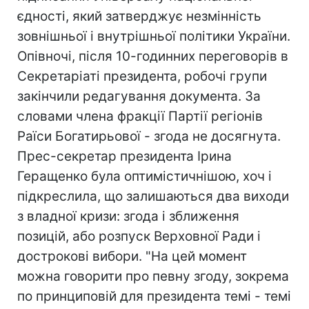
єдності, який затверджує незмінність
зовнішньої і внутрішньої політики України.
Опівночі, після 10-годинних переговорів в
Секретаріаті президента, робочі групи
закінчили редагування документа. За
словами члена фракції Партії регіонів
Раїси Богатирьової - згода не досягнута.
Прес-секретар президента Ірина
Геращенко була оптимістичнішою, хоч і
підкреслила, що залишаються два виходи
з владної кризи: згода і зближення
позицій, або розпуск Верховної Ради і
дострокові вибори. "На цей момент
можна говорити про певну згоду, зокрема
по принциповій для президента темі - темі