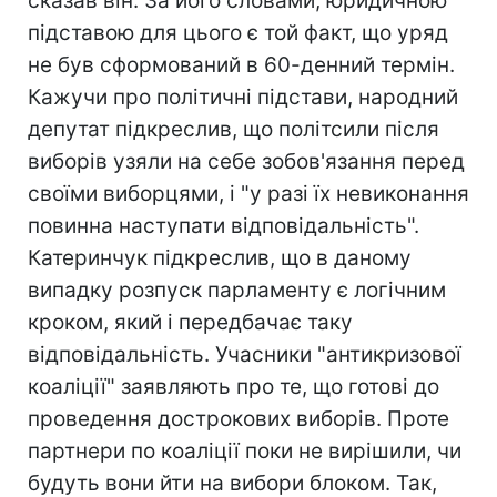
сказав він. За його словами, юридичною
підставою для цього є той факт, що уряд
не був сформований в 60-денний термін.
Кажучи про політичні підстави, народний
депутат підкреслив, що політсили після
виборів узяли на себе зобов'язання перед
своїми виборцями, і "у разі їх невиконання
повинна наступати відповідальність".
Катеринчук підкреслив, що в даному
випадку розпуск парламенту є логічним
кроком, який і передбачає таку
відповідальність. Учасники "антикризової
коаліції" заявляють про те, що готові до
проведення дострокових виборів. Проте
партнери по коаліції поки не вирішили, чи
будуть вони йти на вибори блоком. Так,