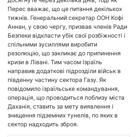
досягнуте через декілька днів, тоді як
Перес вважає, що це питання декількох
тижнів. Генеральний секретар ООН Кофі
Аннан, у свою чергу, призвав членів Ради
Безпеки відкласти убік свої розбіжності і
спільними зусиллями виробити
резолюцію, що закликає до припинення
кризи в Лівані. Тим часом Ізраїль
направив додаткові підрозділи військ в
південну частину сектора Газу. Як
повідомило ізраїльське командування,
операція, що проводиться поблизу міста
Даханія, ставить за мету виявлення і
знищення підземних тунелів, по яких в
сектор надходить зброя.