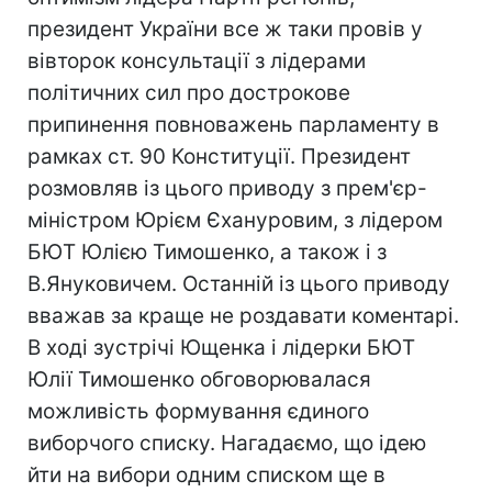
президент України все ж таки провів у
вівторок консультації з лідерами
політичних сил про дострокове
припинення повноважень парламенту в
рамках ст. 90 Конституції. Президент
розмовляв із цього приводу з прем'єр-
міністром Юрієм Єхануровим, з лідером
БЮТ Юлією Тимошенко, а також і з
В.Януковичем. Останній із цього приводу
вважав за краще не роздавати коментарі.
В ході зустрічі Ющенка і лідерки БЮТ
Юлії Тимошенко обговорювалася
можливість формування єдиного
виборчого списку. Нагадаємо, що ідею
йти на вибори одним списком ще в