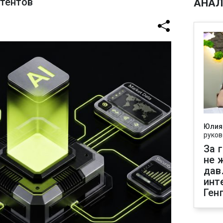
стентов
АНАЛ
Юлия
руков
За 
не 
дав
инт
Ген