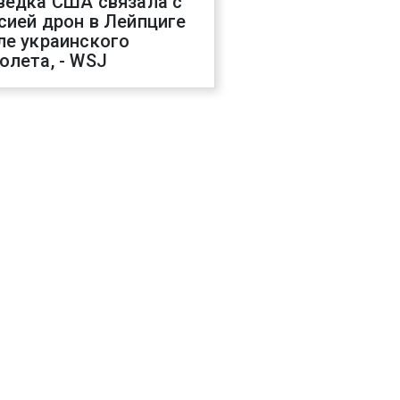
ведка США связала с
сией дрон в Лейпциге
ле украинского
олета, - WSJ