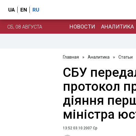
UA
EN
RU
НОВОСТИ
АНАЛИТИКА
СБ, 08 АВГУСТА
Главная
»
Аналитика
»
Статьи
СБУ переда
протокол п
діяння пер
міністра юс
13:52 03.10.2007 Ср