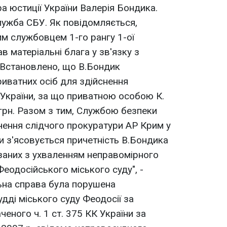
а юстиції України Валерія Бондика.
лужба СБУ. Як повідомляється,
м службовцем 1-го рангу 1-ої
в матеріальні блага у зв'язку з
"Встановлено, що В.Бондик
иватних осіб для здійснення
 України, за що приватною особою К.
 грн. Разом з тим, Службою безпеки
чення слідчого прокуратури АР Крим у
и з'ясовується причетність В.Бондика
язаних з ухваленням неправомірного
еодосійського міського суду", -
ьна справа була порушена
ді міського суду Феодосії за
еного ч. 1 ст. 375 КК України за