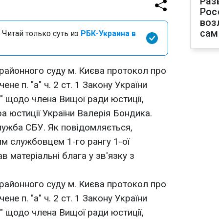
Раз
Рос
воз
сам
 Читай только суть из
РБК-Украина в
районного суду м. Києва протокол про
не п. "а" ч. 2 ст. 1 Закону України
" щодо члена Вищої ради юстиції,
а юстиції України Валерія Бондика.
лужба СБУ. Як повідомляється,
м службовцем 1-го рангу 1-ої
в матеріальні блага у зв'язку з
районного суду м. Києва протокол про
не п. "а" ч. 2 ст. 1 Закону України
" щодо члена Вищої ради юстиції,