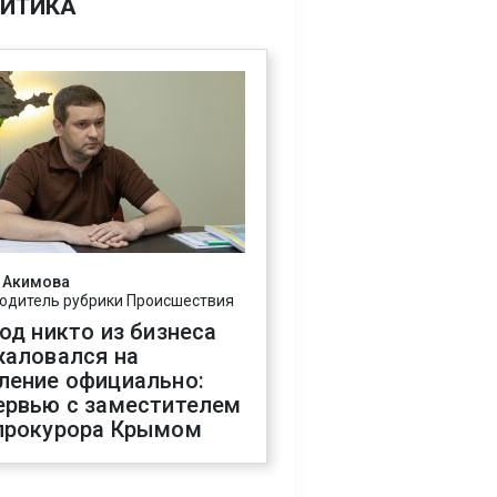
ИТИКА
 Акимова
одитель рубрики Происшествия
год никто из бизнеса
жаловался на
ление официально:
ервью с заместителем
прокурора Крымом