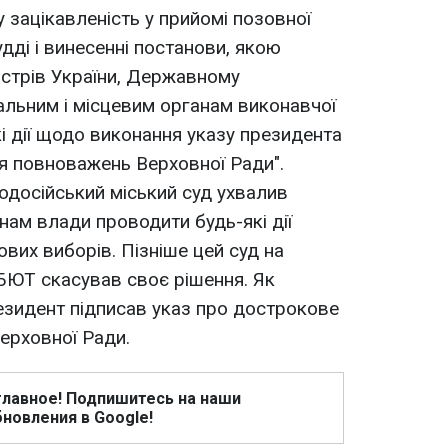
 зацікавленість у прийомі позовної
удді і винесенні постанови, якою
істрів України, Державному
альним і місцевим органам виконавчої
і дії щодо виконання указу президента
я повноважень Верховної Ради".
одосійський міський суд ухвалив
нам влади проводити будь-які дії
их виборів. Пізніше цей суд на
БЮТ скасував своє рішення. Як
резидент підписав указ про дострокове
ерховної Ради.
главное! Подпишитесь на наши
новления в Google!