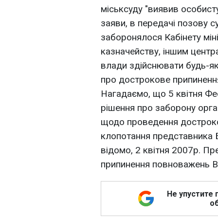
міськсуду "виявив особисту
заяви, в передачі позову с
заборонялося Кабінету мін
казначейству, іншим центр
влади здійснювати будь-як
про дострокове припиненн
Нагадаємо, що 5 квітня Фе
рішення про заборону орга
щодо проведення достроков
клопотання представника 
відомо, 2 квітня 2007р. П
припинення повноважень В
Не упустите 
об