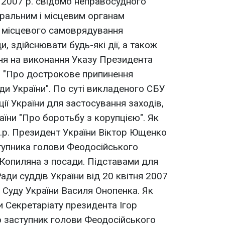
 2007 р. свідомо неправосудного
ральним і місцевим органам
м місцевого самоврядування
и, здійснювати будь-які дії, а також
ня на виконання Указу Президента
р. "Про дострокове припинення
и України". По суті викладеного СБУ
ії України для застосування заходів,
їни "Про боротьбу з корупцією". Як
ц.р. Президент України Віктор Ющенко
тупника голови Феодосійського
Копиляна з посади. Підставами для
ади суддів України від 20 квітня 2007
 Суду України Василя Онопенка. Як
и Секретаріату президента Ігор
о заступник голови Феодосійського