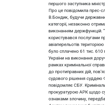
першого заступника міністр
Про це повідомила прес-с
В.Бондик, будучи державни
категорії, незаконно отрима
виконанням держфункцій. 
користувався послугами пр
авіаперельотів територією
було сплачено 61 тис. 610
України на виконання дору
рамках кримінальної справ
до протиправних дій, пов'
судового рішення суддею Ф
повідомляє СБУ. Кримінал
прокуратурою АРК щодо суд
ознаками злочину, передбач