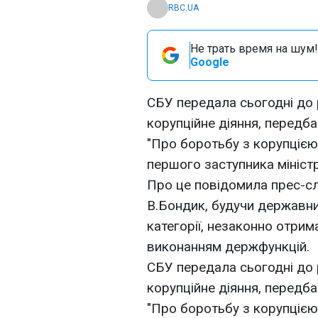
RBC.UA
Не трать время на шум!
Google
СБУ передала сьогодні до 
корупційне діяння, передбаче
"Про боротьбу з корупцією
першого заступника міністр
Про це повідомила прес-с
В.Бондик, будучи державни
категорії, незаконно отрима
виконанням держфункцій.
СБУ передала сьогодні до 
корупційне діяння, передбаче
"Про боротьбу з корупцією