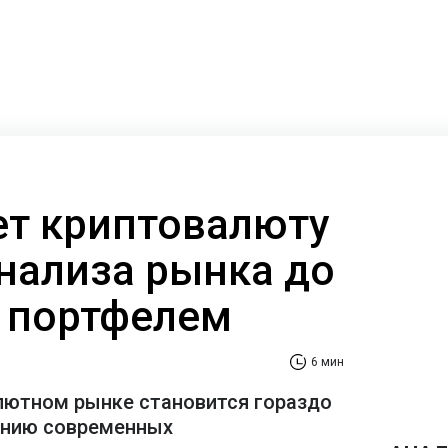
ает криптовалюту
анализа рынка до
 портфелем
6 мин
лютном рынке становится гораздо
ению современных