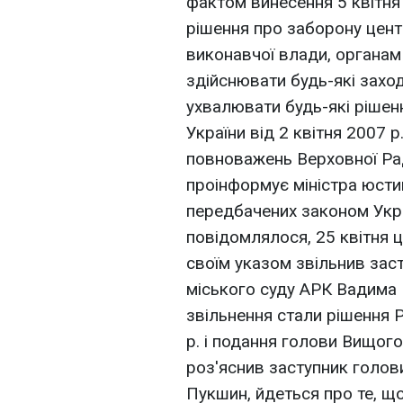
фактом винесення 5 квітня
рішення про заборону цент
виконавчої влади, органа
здійснювати будь-які заход
ухвалювати будь-які рішен
України від 2 квітня 2007 
повноважень Верховної Рад
проінформує міністра юстиц
передбачених законом Укра
повідомлялося, 25 квітня 
своїм указом звільнив зас
міського суду АРК Вадима 
звільнення стали рішення Р
р. і подання голови Вищого
роз'яснив заступник голов
Пукшин, йдеться про те, щ