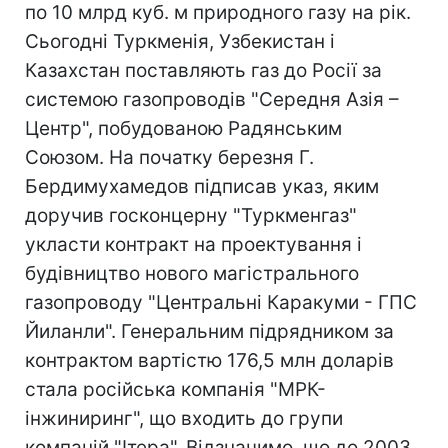
по 10 млрд куб. м природного газу на рік.
Сьогодні Туркменія, Узбекистан і
Казахстан поставляють газ до Росії за
системою газопроводів "Середня Азія –
Центр", побудованою Радянським
Союзом. На початку березня Г.
Бердимухамедов підписав указ, яким
доручив госконцерну "Туркменгаз"
укласти контракт на проектування і
будівництво нового магістрального
газопроводу "Центральні Каракуми - ГПС
Йиланли". Генеральним підрядником за
контрактом вартістю 176,5 млн доларів
стала російська компанія "МРК-
інжиниринг", що входить до групи
компаній "Ітера". Відзначимо, що до 2003