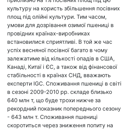
приблизно на 1% посівних площ під цю
культуру на користь збільшення посівних
площ під олійні культури. Тим часом,
умови для дозрівання озимої пшениці в
провідних країнах-виробниках
встановилися сприятливі. В той же час
успіх весняної посівної багато в чому
залежатиме від кількості опадів в США,
Канаді, Китаї і ЄС, а також від фінансової
стабільності в країнах СНД, вважають
експерти IGC. Споживання пшениці в світі
в сезоні 2009-2010 рр. складе близько
640 млн т, що буде трохи нижче за
рекордний показник попереднього сезону
- 643 млн т. Споживання пшениці
скоротиться через зниження попиту на