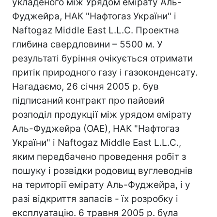
укладеного між Урядом емірату Аль-
Фуджейра, НАК "Нафтогаз України" і
Naftogaz Middle East L.L.C. Проектна
глибина свердловини – 5500 м. У
результаті буріння очікується отримати
притік природного газу і газоконденсату.
Нагадаємо, 26 січня 2005 р. був
підписаний контракт про пайовий
розподіл продукції між урядом емірату
Аль-Фуджейра (ОАЕ), НАК "Нафтогаз
України" і Naftogaz Middle East L.L.C.,
яким передбачено проведення робіт з
пошуку і розвідки родовищ вуглеводнів
на території емірату Аль-Фуджейра, і у
разі відкриття запасів - їх розробку і
експлуатацію. 6 травня 2005 р. була