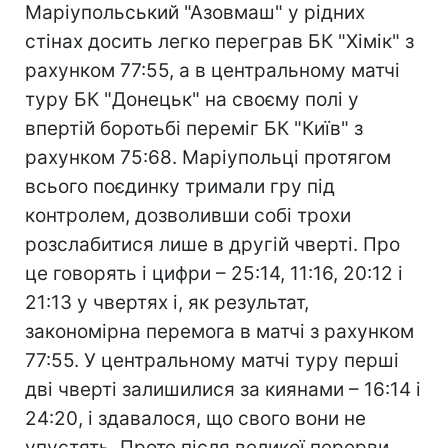
Маріупольський "Азовмаш" у рідних
стінах досить легко переграв БК "Хімік" з
рахунком 77:55, а в центральному матчі
туру БК "Донецьк" на своєму полі у
впертій боротьбі переміг БК "Київ" з
рахунком 75:68. Маріупольці протягом
всього поєдинку тримали гру під
контролем, дозволивши собі трохи
розслабитися лише в другій чверті. Про
це говорять і цифри – 25:14, 11:16, 20:12 і
21:13 у чвертях і, як результат,
закономірна перемога в матчі з рахунком
77:55. У центральному матчі туру перші
дві чверті залишилися за киянами – 16:14 і
24:20, і здавалося, що свого вони не
упустять. Проте після великої перерви