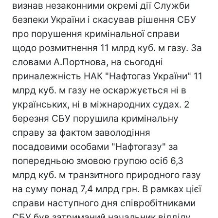
визнав незаконними окремі дії Служби
безпеки України і скасував рішення СБУ
про порушення кримінальної справи
щодо розмитнення 11 млрд куб. м газу. За
словами А.Портнова, на сьогодні
приналежність НАК "Нафтогаз України" 11
млрд куб. м газу не оскаржується ні в
українських, ні в міжнародних судах. 2
березня СБУ порушила кримінальну
справу за фактом заволодіння
посадовими особами "Нафтогазу" за
попередньою змовою групою осіб 6,3
млрд куб. м транзитного природного газу
на суму понад 7,4 млрд грн. В рамках цієї
справи наступного дня співробітниками
СБУ був затриманий начальник відділу