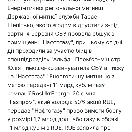
Енергетичної регіональної митниці
Державної митної служби Тарас
Шепітько, якого згодом відпустили з-під
варти. 4 березня СБУ провела обшук в
приміщенні "Нафтогазу", при цьому слідчі
дії проходили за участю бійців
спецпідрозділу "Альфа". Прем'єр-міністр
Юлія Тимошенко звинуватила СБУ в тиску
на "Нафтогаз" і Енергетичну митницю з
метою передачі 11 млрд куб. м газу
компанії RosUkrEnergo. 20 січня
"Газпром", який володіє 50% акцій RUE,
передав "Нафтогазу" право вимоги боргу
у розмірі 1,7 млрд дол., або газу в обсязі
11 млрд куб м з RUE. RUE заявила про