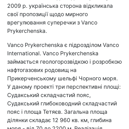
2009 р. українська сторона відкликала
свої пропозиції щодо мирного
врегулювання суперечки з Vanco
Prykerchenska.
Vanco Prykerchenska є підрозділом Vanco
International. Vanco Prykerchenska
займається геологорозвідкою і розробкою
нафтогазових родовищ на
Прикерченському шельфі Чорного моря.
У даному проекті три перспективні площі:
Судакський складчастий пояс,
Судакський глибоководний складчастий
пояс і площа Тетяєв. Загальна площа
ділянки складає 12 960 кв. км, глибина
моря - від 70 до 2200 м. Реалізація