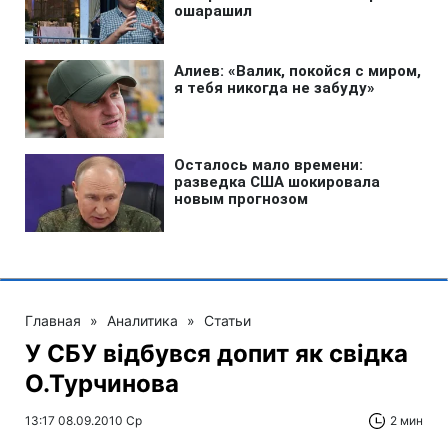
Главная
»
Аналитика
»
Статьи
У СБУ відбувся допит як свідка
О.Турчинова
13:17 08.09.2010 Ср
2 мин