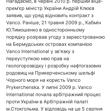
Нагадаємо, в червні 2010 р. перший віце-
прем'єр міністр України Андрій Клюєв
заявив, що уряд відновить контракт з
Vanco. Раніше, 21 травня 2009 р., Кабмін
Ю.Тимошенко в односторонньому
порядку розірвав угоду з зареєстрованою
на Бермудських островах компанією
Vanco International у зв'язку з
переуступкою нею прав на
геологорозвідку і розробку нафтогазових
родовищ на Прикерченському шельфі
Чорного моря на користь Vanco
Prykerchenska. У липні 2009 р. Vanco
International почала арбітражний процес
проти України в Арбітражній палаті
м.Стокгольма. У відповідь на це 5 серпня