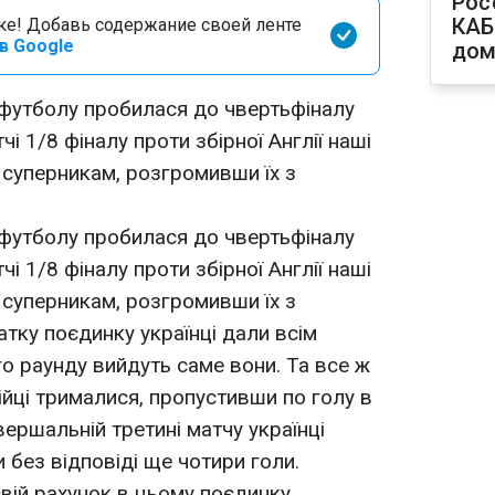
Рос
КАБ
оке! Добавь содержание своей ленте
в Google
дом
 футболу пробилася до чвертьфіналу
тчі 1/8 фіналу проти збірної Англії наші
 суперникам, розгромивши їх з
 футболу пробилася до чвертьфіналу
тчі 1/8 фіналу проти збірної Англії наші
 суперникам, розгромивши їх з
атку поєдинку українці дали всім
го раунду вийдуть саме вони. Та все ж
ійці трималися, пропустивши по голу в
вершальній третині матчу українці
 без відповіді ще чотири голи.
свій рахунок в цьому поєдинку