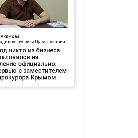
 Акимова
одитель рубрики Происшествия
год никто из бизнеса
жаловался на
ление официально:
ервью с заместителем
прокурора Крымом