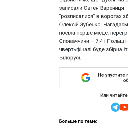
записали Євген Варениця і
"розписалися" в воротах зб
Олексій Зубенко. Нагадаємо
посіла перше місце, перегр
Словаччини – 7:4 і Польщі
чвертьфіналі буде збірна Іт
Білорусі.
Не упустите 
об
Или читайте
Больше по теме: