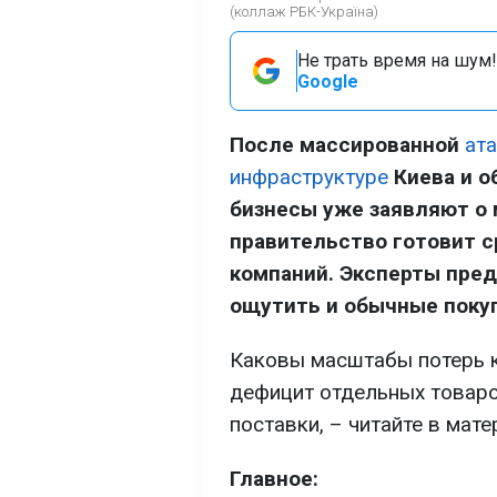
(коллаж РБК-Україна)
Не трать время на шум!
Google
После массированной
ат
инфраструктуре
Киева и о
бизнесы уже заявляют о 
правительство готовит 
компаний. Эксперты пре
ощутить и обычные поку
Каковы масштабы потерь к
дефицит отдельных товаро
поставки, – читайте в мат
Главное: