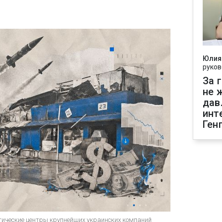
Юлия
руков
За 
не 
дав
инт
Ген
тические центры крупнейших украинских компаний