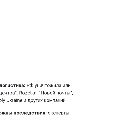
логистика:
РФ уничтожила или
нтра'', Rozetka, ''Новой почты'',
Moly Ukraine и других компаний.
ожны последствия:
эксперты