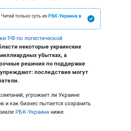
 Читай только суть из
РБК-Украина в
аки РФ по логистической
бласти некоторые украинские
миллиардных убытках, а
срочные решения по поддержке
дупреждают: последствия могут
патели.
омпаний, угрожает ли Украине
в и как бизнес пытается сохранить
ериале
РБК-Украина
ниже.