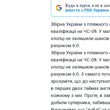
Будь в курсе, а не в ш
вместе с РБК-Украина 
Збірна України з пляжного
кваліфікації на ЧС-08. У ма
хлопці не залишили шансів
рахунком 6:0.
Збірна України з пляжного
кваліфікації на ЧС-08. У ма
хлопці не залишили шансів
рахунком 6:0. З самого поч
зрозуміти, що до наступно
в перших двох таймах англ
кожному з них. Проте, в за
добили суперника, забивши
Відзначимо, що "дублі" на 