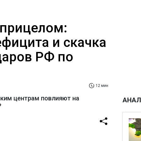
 прицелом:
ефицита и скачка
даров РФ по
12 мин
ским центрам повлияют на
АНАЛ
?