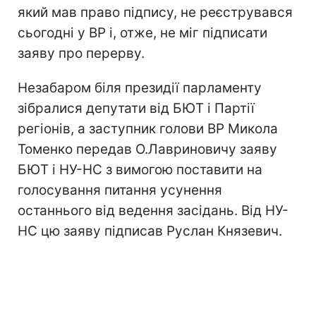
який мав право підпису, не реєструвався
сьогодні у ВР і, отже, не міг підписати
заяву про перерву.
Незабаром біля президії парламенту
зібралися депутати від БЮТ і Партії
регіонів, а заступник голови ВР Микола
Томенко передав О.Лавриновичу заяву
БЮТ і НУ-НС з вимогою поставити на
голосування питання усунення
останнього від ведення засідань. Від НУ-
НС цю заяву підписав Руслан Князевич.