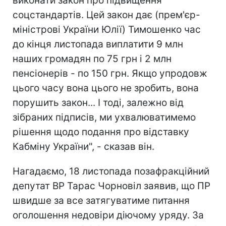
виконати закон про підвищення
соцстандартів. Цей закон дає (прем'єр-
міністрові України Юлії) Тимошенко час
до кінця листопада виплатити 9 млн
наших громадян по 75 грн і 2 млн
пенсіонерів - по 150 грн. Якщо упродовж
цього часу вона цього не зробить, вона
порушить закон... І тоді, залежно від
зібраних підписів, ми ухвалюватимемо
рішення щодо подання про відставку
Кабміну України", - сказав він.
Нагадаємо, 18 листопада позафракційний
депутат ВР Тарас Чорновіл заявив, що ПР
швидше за все затягуватиме питання
оголошення недовіри діючому уряду. За