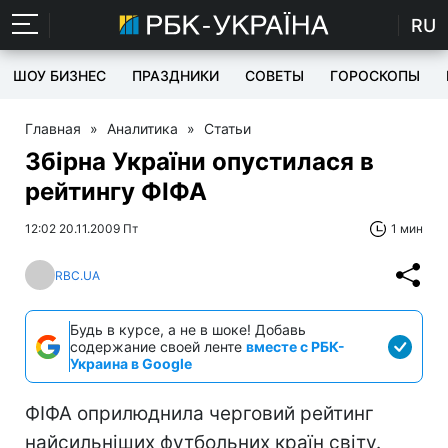
RU
ШОУ БИЗНЕС
ПРАЗДНИКИ
СОВЕТЫ
ГОРОСКОПЫ
Главная
»
Аналитика
»
Статьи
Збірна України опустилася в
рейтингу ФІФА
12:02 20.11.2009 Пт
1 мин
RBC.UA
Будь в курсе, а не в шоке! Добавь
содержание своей ленте
вместе с РБК-
Украина в Google
ФІФА оприлюднила черговий рейтинг
найсильніших футбольних країн світу.