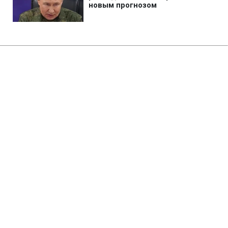
Главная
»
Аналитика
»
Статьи
І.Кириленко: БЮТ підтримає
приведення до присяги суддів
КСУ
07:00 03.06.2008 Вт
2 мин
RBC.UA
Не трать время на шум! Читай только суть из
РБК-Украина в Google
Блок Юлії Тимошенко сьогодні має намір