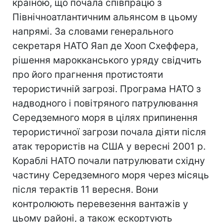
країною, що почала співпрацю з
Північноатлантичним альянсом в цьому
напрямі. За словами генерального
секретаря НАТО Яап де Хооп Схеффера,
рішення марокканського уряду свідчить
про його прагнення протистояти
терористичній загрозі. Програма НАТО з
надводного і повітряного патрулювання
Середземного моря в цілях припинення
терористичної загрози почала діяти після
атак терористів на США у вересні 2001 р.
Кораблі НАТО почали патрулювати східну
частину Середземного моря через місяць
після терактів 11 вересня. Вони
контролюють перевезення вантажів у
цьому районі, а також ескортують