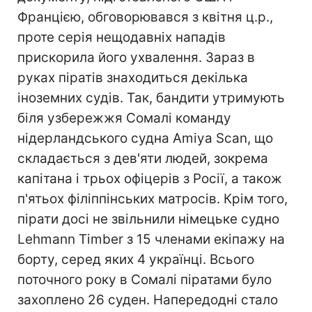
Францією, обговорювався з квітня ц.р.,
проте серія нещодавніх нападів
прискорила його ухвалення. Зараз в
руках піратів знаходиться декілька
іноземних судів. Так, бандити утримують
біля узбережжя Сомалі команду
нідерландського судна Amiya Scan, що
складається з дев'яти людей, зокрема
капітана і трьох офіцерів з Росії, а також
п'ятьох філіппінських матросів. Крім того,
пірати досі не звільнили німецьке судно
Lehmann Timber з 15 членами екіпажу на
борту, серед яких 4 українці. Всього
поточного року в Сомалі піратами було
захоплено 26 суден. Напередодні стало