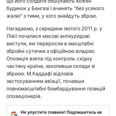
що його солдати обшукають кожен
будинок у Бенгазі і вчинять "без усякого
жалю" з тими, у кого знайдуть зброю.
Нагадаємо, з середини лютого 2011 р. у
Лівії почалися масові антиурядові
виступи, які переросли в масштабні
збройні сутички з офіційною владою.
Опозиція взяла під контроль східну
частину країни, захопивши склади зі
зброєю. М.Каддафі відповів
застосуванням авіації, почавши
повномасштабні бомбардування позицій
опозиціонерів.
Не упустите главное! Подпишитесь на