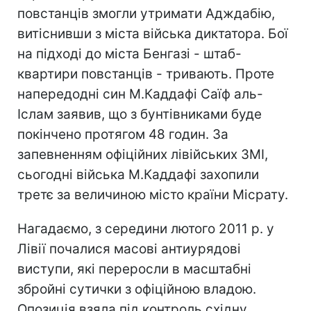
повстанців змогли утримати Адждабію,
витіснивши з міста війська диктатора. Бої
на підході до міста Бенгазі - штаб-
квартири повстанців - тривають. Проте
напередодні син М.Каддафі Саїф аль-
Іслам заявив, що з бунтівниками буде
покінчено протягом 48 годин. За
запевненням офіційних лівійських ЗМІ,
сьогодні війська М.Каддафі захопили
третє за величиною місто країни Місрату.
Нагадаємо, з середини лютого 2011 р. у
Лівії почалися масові антиурядові
виступи, які переросли в масштабні
збройні сутички з офіційною владою.
Опозиція взяла під контроль східну