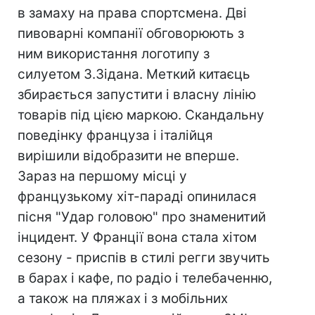
в замаху на права спортсмена. Дві
пивоварні компанії обговорюють з
ним використання логотипу з
силуетом З.Зідана. Меткий китаєць
збирається запустити і власну лінію
товарів під цією маркою. Скандальну
поведінку француза і італійця
вирішили відобразити не вперше.
Зараз на першому місці у
французькому хіт-параді опинилася
пісня "Удар головою" про знаменитий
інцидент. У Франції вона стала хітом
сезону - приспів в стилі регги звучить
в барах і кафе, по радіо і телебаченню,
а також на пляжах і з мобільних