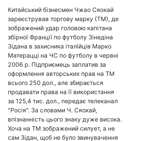
Китайський бізнесмен Чжао Сяокай
зареєстрував торгову марку (ТМ), де
зображений удар головою капітана
збірної Франції по футболу Зінедіна
Зідана в захисника італійців Марко
Матерацці на ЧС по футболу в червні
2006 р. Підприємець заплатив за
оформлення авторських прав на ТМ
всього 250 дол., але збирається
продавати права на її використання
за 125,4 тис. дол., передає телеканал
"Росія". За словами Ч. Сяокай,
впізнанність цього знаку дуже висока.
Хоча на ТМ зображений силует, а не
сам Зідан, щоб не було звинувачення