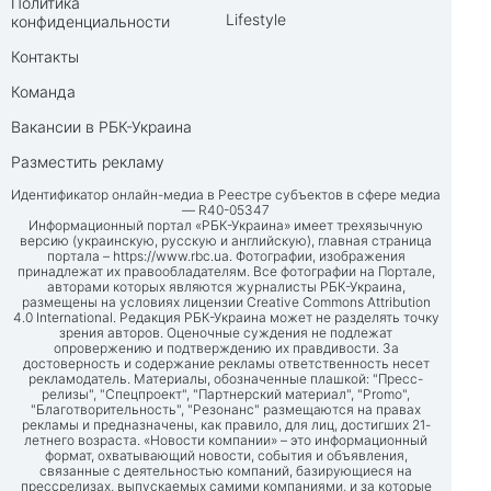
Политика
Lifestyle
конфиденциальности
Контакты
Команда
Вакансии в РБК-Украина
Разместить рекламу
Идентификатор онлайн-медиа в Реестре субъектов в сфере медиа
— R40-05347
Информационный портал «РБК-Украина» имеет трехязычную
версию (украинскую, русскую и английскую), главная страница
портала –
https://www.rbc.ua
. Фотографии, изображения
принадлежат их правообладателям. Все фотографии на Портале,
авторами которых являются журналисты РБК-Украина,
размещены на условиях лицензии Creative Commons Attribution
4.0 International. Редакция РБК-Украина может не разделять точку
зрения авторов. Оценочные суждения не подлежат
опровержению и подтверждению их правдивости. За
достоверность и содержание рекламы ответственность несет
рекламодатель. Материалы, обозначенные плашкой: "Пресс-
релизы", "Спецпроект", "Партнерский материал", "Promo",
"Благотворительность", "Резонанс" размещаются на правах
рекламы и предназначены, как правило, для лиц, достигших 21-
летнего возраста. «Новости компании» – это информационный
формат, охватывающий новости, события и объявления,
связанные с деятельностью компаний, базирующиеся на
прессрелизах, выпускаемых самими компаниями, и за которые