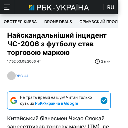
RU
ОБСТРЕЛ КИЕВА
DRONE DEALS
ОРМУЗСКИЙ ПРОЛИВ
Найскандальніший інцидент
ЧС-2006 з футболу став
торговою маркою
17:52 03.08.2006 Чт
2 мин
RBC.UA
Не трать время на шум! Читай только
суть из
РБК-Украина в Google
Китайський бізнесмен Чжао Сяокай
зареєстрував торгову марку (ТМ), де