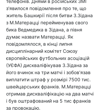
телефонів. Днями в російських ЗМІ
з'явилося повідомлення про те, що
житель Башкирії після битви З.Зідана
з М.Матерацці перейменував свого
бика Ведмедика в Зідана, а півня
думає назвати Матерацці. Як
повідомлялося, в кінці липня
дисциплінарний комітет Союзу
європейських футбольних асоціацій
(УЄФА) дискваліфікував З.Зідана за
його вчинок на три матчі і зобов'язав
виплатити штраф у розмірі 7500 тис.
швейцарських франків. М.Матерацці
отримав дискваліфікацію на два матчі
і був оштрафований на 5 тис франків
за провокацію.