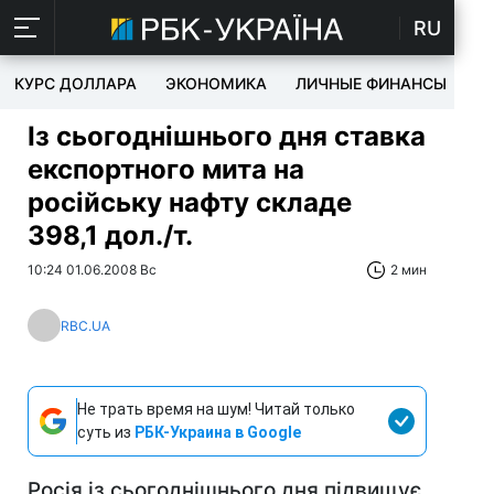
RU
КУРС ДОЛЛАРА
ЭКОНОМИКА
ЛИЧНЫЕ ФИНАНСЫ
T
Із сьогоднішнього дня ставка
експортного мита на
російську нафту складе
398,1 дол./т.
10:24 01.06.2008 Вс
2 мин
RBC.UA
Не трать время на шум! Читай только
суть из
РБК-Украина в Google
Росія із сьогоднішнього дня підвищує