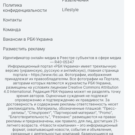
Политика
Lifestyle
конфиденциальности
Контакты
Команда
Вакансии в РБК-Украина
Разместить рекламу
Идентификатор онлайн-медиа в Реестре субъектов в сфере медиа
— R40-05347
Информационный портал «РБК-Украина» имеет трехязычную
версию (украинскую, русскую и английскую), главная страница
портала –
https://www.rbc.ua
. Фотографии, изображения
принадлежат их правообладателям. Все фотографии на Портале,
авторами которых являются журналисты РБК-Украина,
размещены на условиях лицензии Creative Commons Attribution
4.0 International. Редакция РБК-Украина может не разделять точку
зрения авторов. Оценочные суждения не подлежат
опровержению и подтверждению их правдивости. За
достоверность и содержание рекламы ответственность несет
рекламодатель. Материалы, обозначенные плашкой: "Пресс-
релизы", "Спецпроект", "Партнерский материал", "Promo",
"Благотворительность", "Резонанс" размещаются на правах
рекламы и предназначены, как правило, для лиц, достигших 21-
летнего возраста. «Новости компании» – это информационный
формат, охватывающий новости, события и объявления,
связанные с деятельностью компаний, базирующиеся на