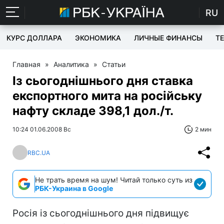
RU
КУРС ДОЛЛАРА
ЭКОНОМИКА
ЛИЧНЫЕ ФИНАНСЫ
T
Главная
»
Аналитика
»
Статьи
Із сьогоднішнього дня ставка
експортного мита на російську
нафту складе 398,1 дол./т.
10:24 01.06.2008 Вс
2 мин
RBC.UA
Не трать время на шум! Читай только суть из
РБК-Украина в Google
Росія із сьогоднішнього дня підвищує