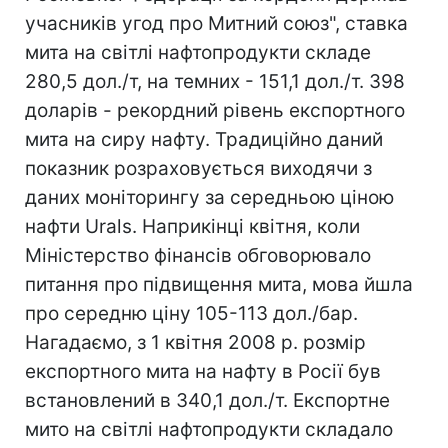
учасників угод про Митний союз", ставка
мита на світлі нафтопродукти складе
280,5 дол./т, на темних - 151,1 дол./т. 398
доларів - рекордний рівень експортного
мита на сиру нафту. Традиційно даний
показник розраховується виходячи з
даних моніторингу за середньою ціною
нафти Urals. Наприкінці квітня, коли
Міністерство фінансів обговорювало
питання про підвищення мита, мова йшла
про середню ціну 105-113 дол./бар.
Нагадаємо, з 1 квітня 2008 р. розмір
експортного мита на нафту в Росії був
встановлений в 340,1 дол./т. Експортне
мито на світлі нафтопродукти складало