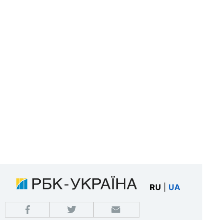
RU
|
UA