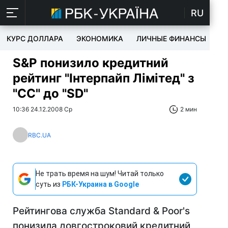
RU
КУРС ДОЛЛАРА
ЭКОНОМИКА
ЛИЧНЫЕ ФИНАНСЫ
T
S&P понизило кредитний
рейтинг "Інтерпайп Лімітед" з
"СС" до "SD"
10:36 24.12.2008 Ср
2 мин
RBC.UA
Не трать время на шум! Читай только
суть из
РБК-Украина в Google
Рейтингова служба Standard & Poor's
понизила довгостроковий кредитний