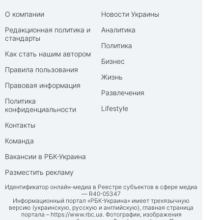
О компании
Новости Украины
Редакционная политика и
Аналитика
стандарты
Политика
Как стать нашим автором
Бизнес
Правила пользования
Жизнь
Правовая информация
Развлечения
Политика
Lifestyle
конфиденциальности
Контакты
Команда
Вакансии в РБК-Украина
Разместить рекламу
Идентификатор онлайн-медиа в Реестре субъектов в сфере медиа
— R40-05347
Информационный портал «РБК-Украина» имеет трехязычную
версию (украинскую, русскую и английскую), главная страница
портала –
https://www.rbc.ua
. Фотографии, изображения