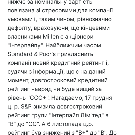
нижче за номінальну вартість
пов'язана зі стресовими для компанії
умовами і, таким чином, рівнозначно
дефолту, враховуючи, що кінцевими
власниками Millen є акціонери
"Інтерпайпу". Найближчим часом
Standard & Poor's привласнить
компанії новий кредитний рейтинг і,
судячи з інформації, що є на даний
момент, довгостроковий кредитний
рейтинг навряд чи буде вищий за
рівень "ССС+". Нагадаємо, 17 грудня
ц. р. S&Р знизила довгостроковий
рейтинг групи "Інтерпайп Лімітед" з
"В" до "СС". А 6 листопада ц.р.
рейтинг був знижений з "В+" до "В". До