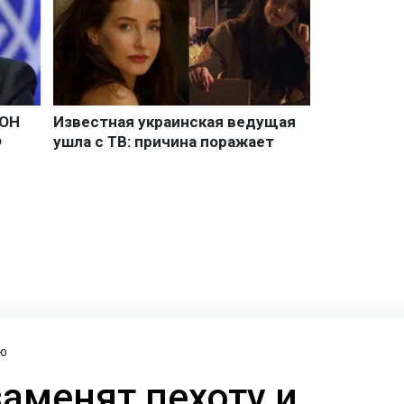
ю
заменят пехоту и