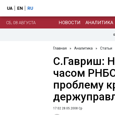
UA
EN
RU
НОВОСТИ
АНАЛИТИКА
СБ, 08 АВГУСТА
О
Главная
»
Аналитика
»
Статьи
С.Гавриш: 
часом РНБО
проблему к
держуправл
17:02 28.05.2008 Ср