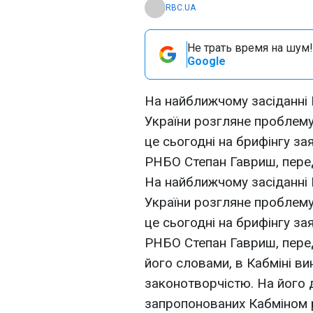
RBC.UA
Не трать время на шум!
Google
На найближчому засіданні 
України розгляне проблему
це сьогодні на брифінгу з
РНБО Степан Гавриш, пере
На найближчому засіданні 
України розгляне проблему
це сьогодні на брифінгу з
РНБО Степан Гавриш, пере
його словами, в Кабміні ви
законотворчістю. На його д
запропонованих Кабміном