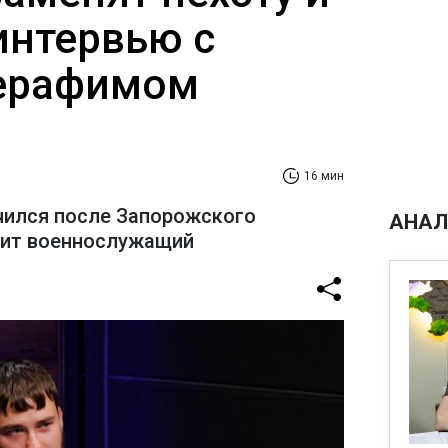
интервью с
ерафимом
16 мин
чился после Запорожского
АНАЛ
рит военнослужащий