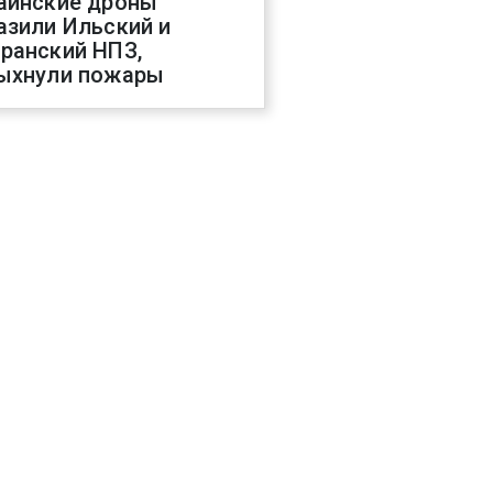
аинские дроны
азили Ильский и
ранский НПЗ,
ыхнули пожары