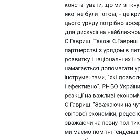
констатувати, що ми зіткн
якої не були готові, - це 
цього уряду потрібно зосе
для дискусії на найближчом
С.Гавриш. Також С.Гавриш
партнерстві з урядом в пи
розвитку і національних ін
намагається допомагати ур
інструментами, "які дозво
і ефективно". РНБО Україн
реакції на важливі економі
С.Гавриш. "Зважаючи на чутл
світової економіки, рецесі
зважаючи на певну політик
ми маємо помітні тенденції д