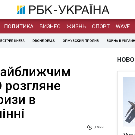
ПОЛИТИКА
БИЗНЕС
ЖИЗНЬ
СПОРТ
WAVE
БСТРЕЛ КИЕВА
DRONE DEALS
ОРМУЗСКИЙ ПРОЛИВ
ВОЙНА В УКРАИ
НОВО
Найближчим
 розгляне
ризи в
інні
3 мин