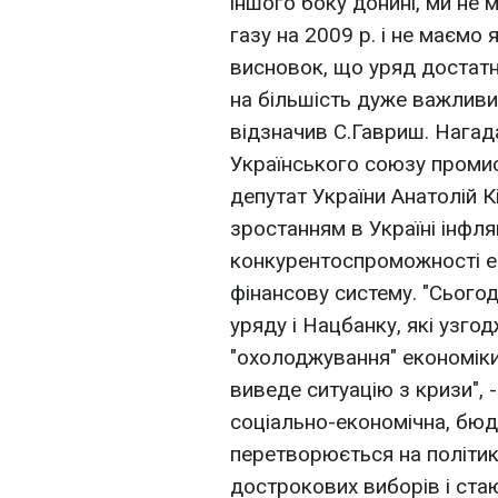
іншого боку донині, ми не 
газу на 2009 р. і не маємо 
висновок, що уряд достатн
на більшість дуже важливих
відзначив С.Гавриш. Нагад
Українського союзу промис
депутат України Анатолій К
зростанням в Україні інфля
конкурентоспроможності е
фінансову систему. "Сьогодн
уряду і Нацбанку, які узгод
"охолоджування" економіки
виведе ситуацію з кризи", 
соціально-економічна, бюд
перетворюється на політик
дострокових виборів і ста