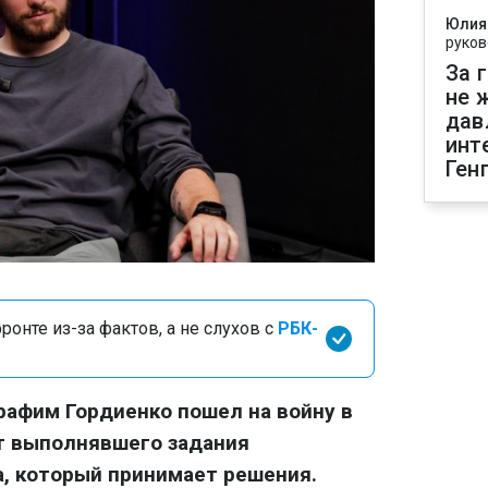
Юлия
руков
За 
не 
дав
инт
Ген
онте из-за фактов, а не слухов с
РБК-
афим Гордиенко пошел на войну в
от выполнявшего задания
, который принимает решения.