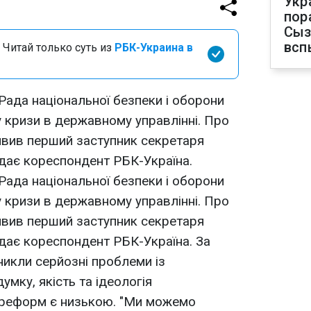
Укр
пор
Сыз
всп
 Читай только суть из
РБК-Украина в
Рада національної безпеки і оборони
 кризи в державному управлінні. Про
аявив перший заступник секретаря
дає кореспондент РБК-Україна.
Рада національної безпеки і оборони
 кризи в державному управлінні. Про
аявив перший заступник секретаря
дає кореспондент РБК-Україна. За
никли серйозні проблеми із
умку, якість та ідеологія
 реформ є низькою. "Ми можемо