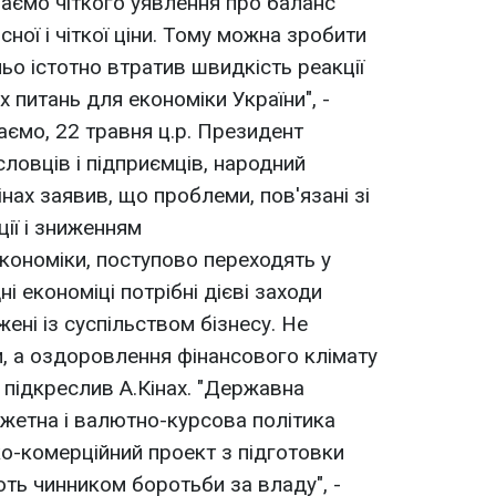
маємо чіткого уявлення про баланс
ясної і чіткої ціни. Тому можна зробити
ьо істотно втратив швидкість реакції
 питань для економіки України", -
аємо, 22 травня ц.р. Президент
ловців і підприємців, народний
інах заявив, що проблеми, пов'язані зі
ції і зниженням
кономіки, поступово переходять у
і економіці потрібні дієві заходи
жені із суспільством бізнесу. Не
, а оздоровлення фінансового клімату
- підкреслив А.Кінах. "Державна
жетна і валютно-курсова політика
о-комерційний проект з підготовки
ють чинником боротьби за владу", -