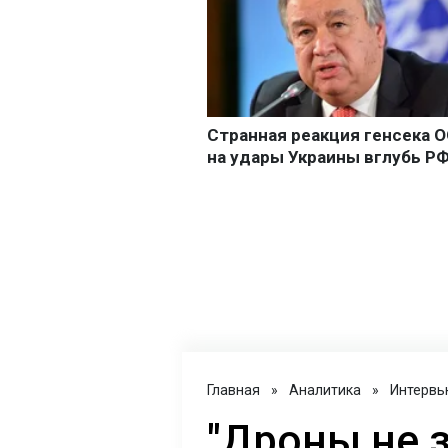
Главная
»
Аналитика
»
Интервь
"Дроны не 