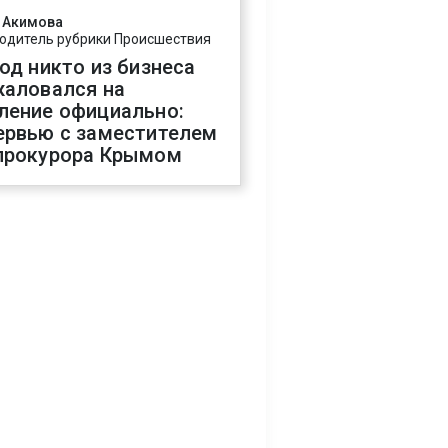
 Акимова
одитель рубрики Происшествия
год никто из бизнеса
жаловался на
ление официально:
ервью с заместителем
прокурора Крымом