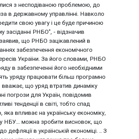
улися з несподіваною проблемою, до
криза в державному управлінні. Навколо
редити свою увагу і це буде причиною
у засіданні РНБО", - відзначив
 заявив, що РНБО зацікавлений в
таннях забезпечення економічного
тересів України. За його словами, РНБО
яду в забезпеченні його необхідними
лять уряду працювати більш програмно
и вважає, що уряд втратив динаміку
чні погрози для Україн, повідомив
иві тенденції в світі, тобто спад
ю, яка впливає на українську економіку,
у НБУ... можна зробити висновок, що
о дефляції в українській економіці. .. З