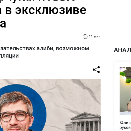
а в эксклюзиве
а
11 мин
азательствах алиби, возможном
АНАЛ
лляции
Юлия
руков