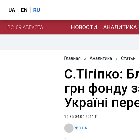
UA
EN
RU
НОВОСТИ
АНАЛИТИКА
ВС, 09 АВГУСТА
Главная
»
Аналитика
»
Статьи
С.Тігіпко: 
грн фонду з
Україні пер
16:35 04.04.2011 Пн
RBC.UA