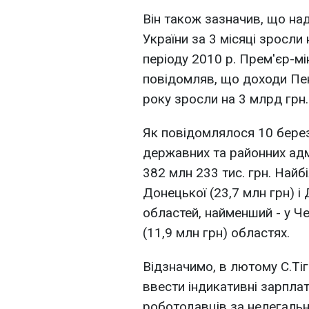
Він також зазначив, що н
України за 3 місяці зросли
періоду 2010 р. Прем'єр-м
повідомляв, що доходи Пен
року зросли на 3 млрд грн.
Як повідомлялося 10 берез
державних та районних адмі
382 млн 233 тис. грн. Най
Донецької (23,7 млн ​​грн) 
областей, найменший - у Чер
(11,9 млн грн) областях.
Відзначимо, в лютому С.Тіг
ввести індикативні зарплат
роботодавців за нелегальні