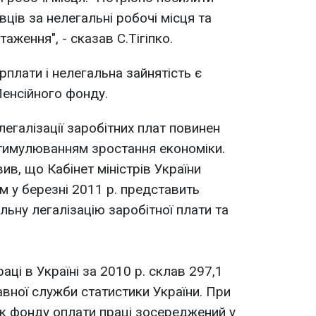
ців за нелегальні робочі місця та
ження", - сказав С.Тігіпко.
арплати і нелегальна зайнятість є
Пенсійного фонду.
легалізації заробітних плат повинен
стимулюванням зростання економіки.
ив, що Кабінет міністрів України
м у березні 2011 р. представить
ьну легалізацію заробітної плати та
ці в Україні за 2010 р. склав 297,1
вної служби статистики України. При
к фонду оплати праці зосереджений у