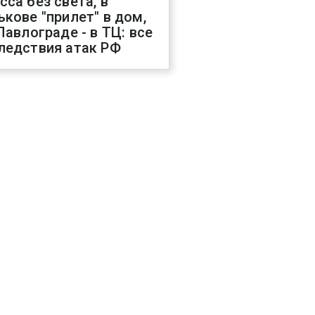
сса без света, в
ькове "прилет" в дом,
 Павлограде - в ТЦ: все
ледствия атак РФ