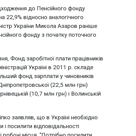
адходження до Пенсійного фонду
 на 22,9% відносно аналогічного
іністр України Микола Азаров раніше
сійного фонду з початку поточного
ня, Фонд заробітної плати працівників
ністрацій Україні в 2011 р. складе
більший фонд зарплати у чиновників
і Дніпропетровської (22,5 млн грн)
нівецькій (10,7 млн ​​грн) і Волинській
іпко заявляв, що в Україні необхідно
и і посилити відповідальності
 робочі місця. "Потрібно посилити