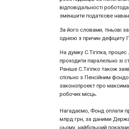
відповідальності роботодав
зменшити податкове наванта
За його словами, тіньові з
однією з причин дефіциту 
На думку С.Тігіпка, процес 
проходити паралельно зі 
Раніше С.Тігіпко також заяв
спільно з Пенсійним фондо
законопроект про максимал
робочих місць.
Нагадаємо, Фонд оплати пра
млрд грн, за даними Держа
цьому, найбільший показни