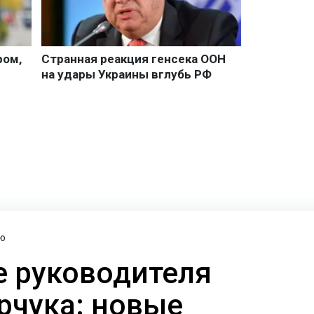
ю
 руководителя
рчука: новые