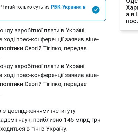
Оде
Хар
 Читай только суть из
РБК-Украина в
а в
пос
нду заробітної плати в Україні
в ході прес-конференції заявив віце-
 політики Сергій Тігіпко, передає
.
нду заробітної плати в Україні
в ході прес-конференції заявив віце-
 політики Сергій Тігіпко, передає
.
но з дослідженнями інституту
кадемії наук, приблизно 145 млрд грн
одиться в тіні в Україну.