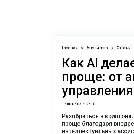
Главная
»
Аналитика
»
Статьи
Как AI дел
проще: от 
управления
12:00 07.08.2026 Пт
Разобраться в криптова
проще благодаря внедр
интеллектуальных асси