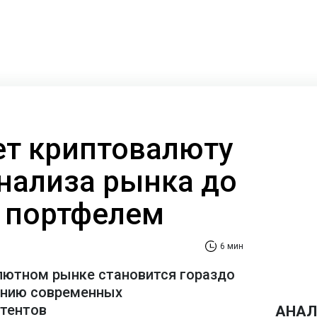
ает криптовалюту
анализа рынка до
 портфелем
6 мин
лютном рынке становится гораздо
ению современных
стентов
АНАЛ