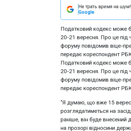
Не трать время на шум!
Google
Податковий кодекс може б
20-21 вересня. Про це під 
форуму повідомив віце-прем
передає кореспондент РБК
Податковий кодекс може б
20-21 вересня. Про це під 
форуму повідомив віце-прем
передає кореспондент РБК
"Я думаю, що вже 15 верес
розглядатиметься на засіда
раніше, він буде внесений 
на прозорі відносини держа