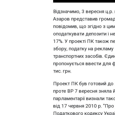
Відзначимо, 3 вересня ц.р.
Азаров представив громадс
повідомив, що згідно з ци
оподаткувати депозити і н
17%. У проекті ПК також п
збору, податку на рекламу 
транспортних засобів. Єдин
пропонується ввести для фі
тис. грн.
Проект ПК був готовий до 
проте ВР 7 вересня зняла 
парламентарії визнали так
від 17 червня 2010 р. "Про
Податкового кодексу Україн