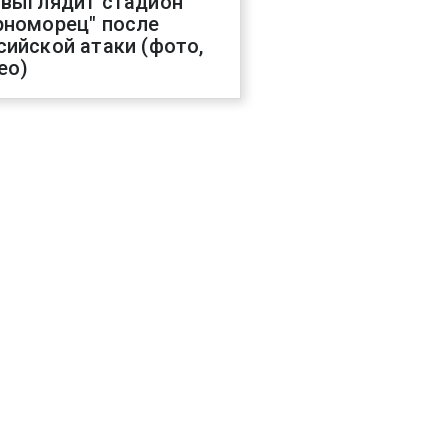
 выглядит стадион
рноморец" после
сийской атаки (фото,
ео)