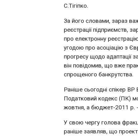
С.Тігіпко.
За його словами, зараз в
реєстрації підприємств, з
про електронну реєстраці
угодою про асоціацію з Є
прогресу щодо адаптації за
він повідомив, що вже пр
спрощеного банкрутства.
Раніше сьогодні спікер ВР
Податковий кодекс (ПК) мо
жовтня, а бюджет-2011 р. - 
У свою чергу голова фракц
раніше заявляв, що проек