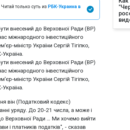
Как
"Че
 Читай только суть из
РБК-Украина в
рос
вид
ути внесений до Верховної Ради (ВР)
час міжнародного інвестиційного
'єр-міністр України Сергій Тігіпко,
-Україна.
ути внесений до Верховної Ради (ВР)
час міжнародного інвестиційного
'єр-міністр України Сергій Тігіпко,
-Україна.
ня він (Податковий кодекс)
нні уряду. До 20-21 числа, а може і
до Верховної Ради ... Ми хочемо вийти
ви і платників податків", - сказав