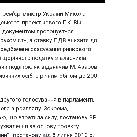
 прем'єр-міністр України Микола
ькості проект нового ПК. Він
м документом пропонується
ерухомість, а ставку ПДВ знизити до
ередбачене скасування ринкового
і щорічного податку з власників
ий податок, як відзначив М. Азаров,
зичних осіб із річним обігом до 200
другого голосування в парламенті,
його з розгляду. Зокрема,
ою, що втратила силу, постанову ВР
 ухвалення за основу проекту
и" і постанову від 8 липня 2010 р.