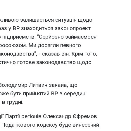
ажливою залишається ситуація щодо
араз у ВР знаходиться законопроект
ю підприємств. "Серйозно займаємося
вросоюзом. Ми досягли певного
конодавства", - сказав він. Крім того,
актично готове законодавство щодо
 Володимир Литвин заявив, що
же бути прийнятий ВР в середині
в грудні.
ії Партії регіонів Олександр Єфремов
т Податкового кодексу буде винесений