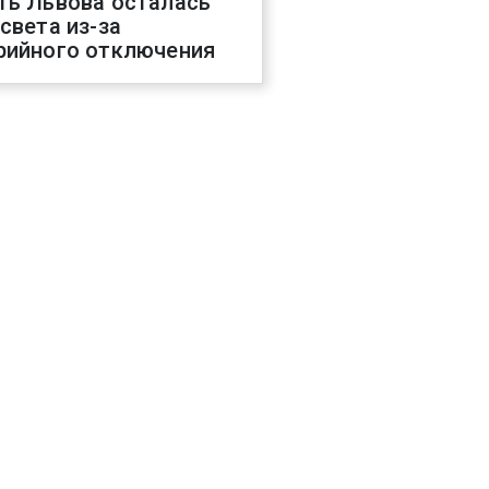
ть Львова осталась
 света из-за
рийного отключения