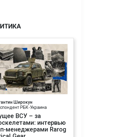
ИТИКА
тантин Широкун
спондент РБК-Украина
ущее ВСУ – за
оскелетами: интервью
оп-менеджерами Rarog
ical Gear