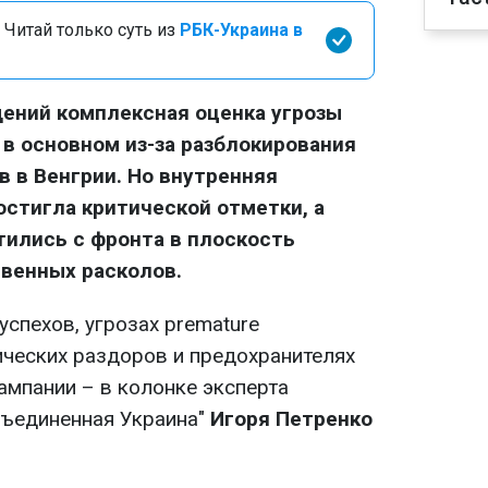
 Читай только суть из
РБК-Украина в
ений комплексная оценка угрозы
 в основном из-за разблокирования
 в Венгрии. Но внутренняя
стигла критической отметки, а
ились с фронта в плоскость
венных расколов.
спехов, угрозах premature
ческих раздоров и предохранителях
ампании – в колонке эксперта
бъединенная Украина"
Игоря Петренко