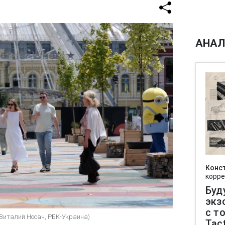
АНАЛ
Конс
корре
Буд
экз
с т
(Виталий Носач, РБК-Украина)
Tact