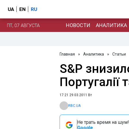
UA
EN
RU
НОВОСТИ
АНАЛИТИКА
ПТ, 07 АВГУСТА
Главная
»
Аналитика
»
Статьи
S&P знизил
Португалії т
17:21 29.03.2011 Вт
RBC.UA
Не трать время на шум!
Google