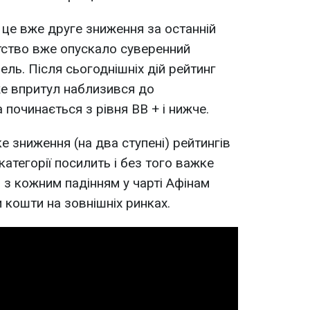
 це вже друге зниження за останній
тство вже опускало суверенний
ель. Після сьогоднішніх дій рейтинг
вже впритул наблизився до
а починається з рівня BB + і нижче.
ке зниження (на два ступені) рейтингів
категорії посилить і без того важке
 з кожним падінням у чарті Афінам
 кошти на зовнішніх ринках.