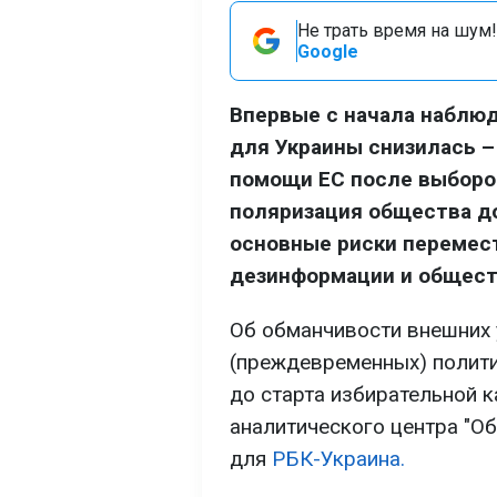
Не трать время на шум!
Google
Впервые с начала наблюд
для Украины снизилась –
помощи ЕС после выборов
поляризация общества до
основные риски перемест
дезинформации и общест
Об обманчивости внешних у
(преждевременных) полити
до старта избирательной к
аналитического центра "О
для
РБК-Украина.