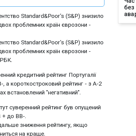
Час
без
ава
нтство Standard&Poor's (S&P) знизило
 двох проблемних країн єврозони -
нтство Standard&Poor's (S&P) знизило
 двох проблемних країн єврозони -
 РБК.
енний кредитний рейтинг Португалії
-, а короткостроковий рейтинг - з A-2
ах встановлений "негативний".
 тут суверенний рейтинг був опущений
 + до BB-.
дальше зниження рейтингу, якщо
іниться на краще.