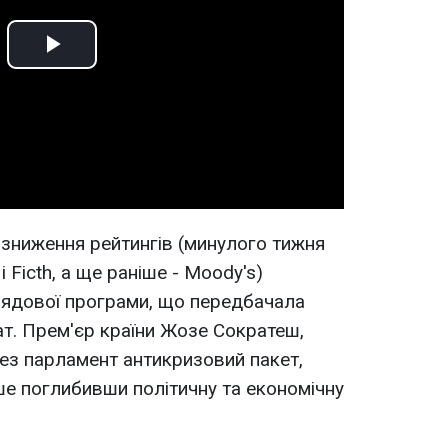
Play
Video
зниження рейтингів (минулого тижня
і Ficth, а ще раніше - Moody's)
рядової програми, що передбачала
т. Прем'єр країни Жозе Сократеш,
рез парламент антикризовий пакет,
ьше поглибивши політичну та економічну