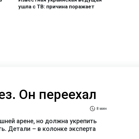
ез. Он переехал
8 мин
шней арене, но должна укрепить
ь. Детали – в колонке эксперта