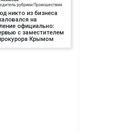
одитель рубрики Происшествия
год никто из бизнеса
жаловался на
ление официально:
ервью с заместителем
прокурора Крымом