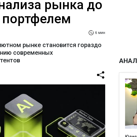
анализа рынка до
 портфелем
6 мин
лютном рынке становится гораздо
ению современных
стентов
АНАЛ
Юлия