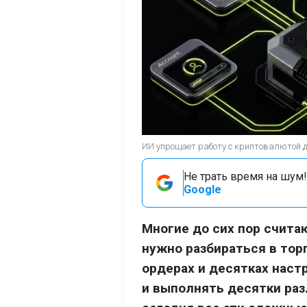
ИИ упрощает работу с криптовалютой 
Не трать время на шум!
Google
Многие до сих пор счит
нужно разбираться в тор
ордерах и десятках наст
и выполнять десятки раз