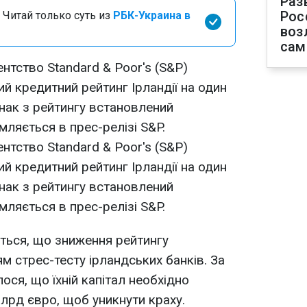
Раз
Рос
 Читай только суть из
РБК-Украина в
воз
сам
нтство Standard & Poor's (S&P)
й кредитний рейтинг Ірландії на один
днак з рейтингу встановлений
мляється в прес-релізі S&P.
нтство Standard & Poor's (S&P)
й кредитний рейтинг Ірландії на один
днак з рейтингу встановлений
мляється в прес-релізі S&P.
еться, що зниження рейтингу
м стрес-тесту ірландських банків. За
ося, що їхній капітал необхідно
млрд євро, щоб уникнути краху.