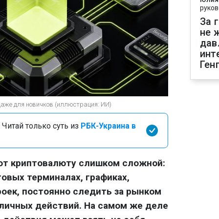
руков
За 
не 
дав
инт
Ген
даже для новичков (иллюстрация: ИИ)
 Читай только суть из
РБК-Украина в
ают криптовалюту слишком сложной:
говых терминалах, графиках,
роек, постоянно следить за рынком
личных действий. На самом же деле