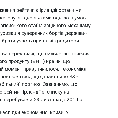
ження рейтингів Ірландії останніми
оюзу, згідно з якими однією з умов
опейського стабілізаційного механізму
уризація суверенних боргів держави-
 брати участь приватні кредитори.
ства переконані, що сильне скорочення
ого продукту (ВНП) країни, що
ий момент призупинилося, і економіка
ідновлюватися, що дозволило S&P
табільний" прогноз. Зазначимо, що
рейтинг Ірландії зі списку на
ін перебував з 23 листопада 2010 р.
наслідки економічної кризи. У