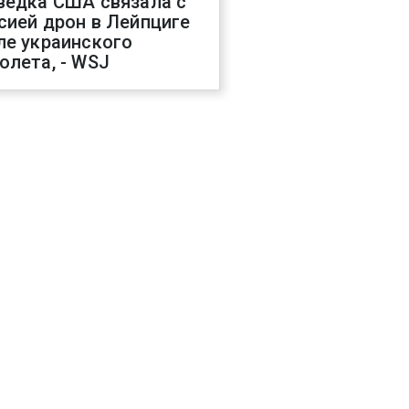
ведка США связала с
сией дрон в Лейпциге
ле украинского
олета, - WSJ