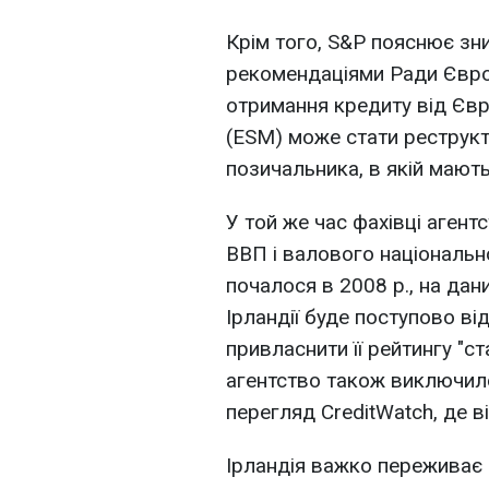
Крім того, S&P пояснює зни
рекомендаціями Ради Єврос
отримання кредиту від Євр
(ESM) може стати реструкт
позичальника, в якій мають
У той же час фахівці агент
ВВП і валового національн
почалося в 2008 р., на дан
Ірландії буде поступово в
привласнити її рейтингу "с
агентство також виключило 
перегляд CreditWatch, де в
Ірландія важко переживає 