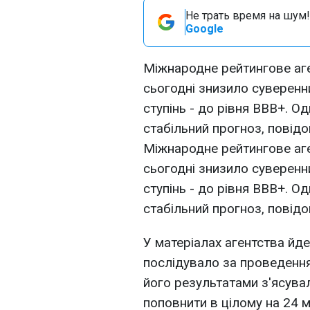
Не трать время на шум!
Google
Міжнародне рейтингове аге
сьогодні знизило суверенни
ступінь - до рівня BBB+. О
стабільний прогноз, повідо
Міжнародне рейтингове аге
сьогодні знизило суверенни
ступінь - до рівня BBB+. О
стабільний прогноз, повідо
У матеріалах агентства йд
послідувало за проведення
його результатами з'ясувал
поповнити в цілому на 24 