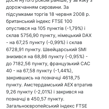
досягнутого роком раніше, у зв'язку з
дорожчанням сировини. За
підсумками торгів 18 червня 2008 р.
британський індекс FTSE 100
опустився на 105 пунктів (-1,79%) і
склав 5756,90 пункту, німецький DAX
- на 67,25 пункту (-0,99%) і склав
6728,91 пункту. Швейцарський SMI
знизився на 68,86 пункту (-0,95%) -
до 7182,56 пункту, французький CAC
40 - на 67,58 пункту (-1,44%),
закрившись на позначці 4618,75
пункту. Амстердамський AEX втратив
9,26 пункту (-2,01%) і закрився на
позначці в 450,57 пункту.
Загальноєвропейський індекс FTSE