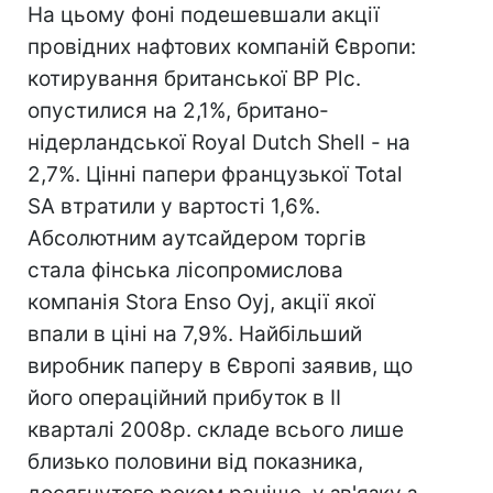
На цьому фоні подешевшали акції
провідних нафтових компаній Європи:
котирування британської BP Plc.
опустилися на 2,1%, британо-
нідерландської Royal Dutch Shell - на
2,7%. Цінні папери французької Total
SA втратили у вартості 1,6%.
Абсолютним аутсайдером торгів
стала фінська лісопромислова
компанія Stora Enso Oyj, акції якої
впали в ціні на 7,9%. Найбільший
виробник паперу в Європі заявив, що
його операційний прибуток в II
кварталі 2008р. складе всього лише
близько половини від показника,