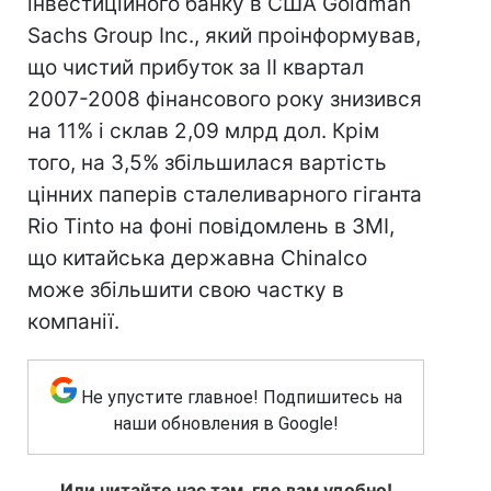
інвестиційного банку в США Goldman
Sachs Group Inc., який проінформував,
що чистий прибуток за II квартал
2007-2008 фінансового року знизився
на 11% і склав 2,09 млрд дол. Крім
того, на 3,5% збільшилася вартість
цінних паперів сталеливарного гіганта
Rio Tinto на фоні повідомлень в ЗМІ,
що китайська державна Chinalco
може збільшити свою частку в
компанії.
Не упустите главное! Подпишитесь на
наши обновления в Google!
Или читайте нас там, где вам удобно!