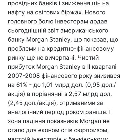
провідних банків і зниження цін на
нафту на світових біржах. Нового
головного болю інвесторам додав
сьогоднішній звіт американського
банку Morgan Stanley, що показав, що
проблеми на кредитно-фінансовому
ринку ще не вичерпані. Чистий
прибуток Morgan Stanley в II кварталі
2007-2008 фінансового року знизився
на 61% - до 1,01 млрд дол. (0,95 дол./
акція) в порівнянні з 2,57 млрд дол.
(2,45 дол./акція), отриманими за
аналогічний період роком раніше. І
хоча падіння показників Morgan не
стало для економістів сюрпризом,
настрій інвесторів у банківському