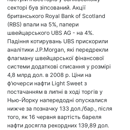
секторі був зіпсований. Акції
британського Royal Bank of Scotland
(RBS) впали на 5%, папери
швейцарського UBS AG - на 4%.
Падіння котирувань UBS прискорили
аналітики J.P.Morgan, які передрекли
флагману швейцарської фінансової
системи додаткові списання у розмірі
4,8 млрд дол. в 2008 р. Ціни на
ф'ючерси нафти Light Sweet з
постачанням в липні в ході торгів у
Нью-Йорку напередодні опускалися
нижче за позначку 133 дол./бар., після
того, як 16 червня вартість бареля
нафти досягла рекордних 139,89 дол.