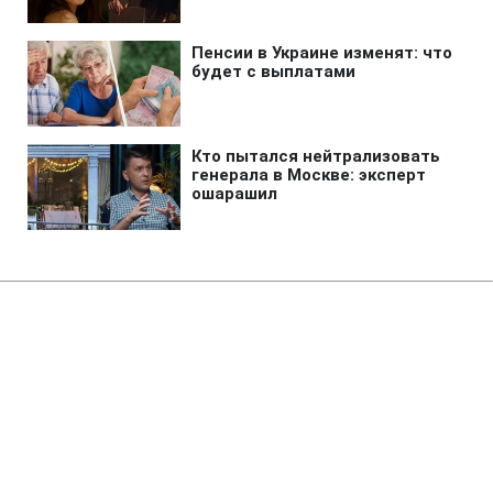
Главная
»
Аналитика
»
Статьи
Погода в Україні різко зміниться
14:51 13.07.2006 Чт
2 мин
RBC.UA