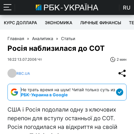
RU
КУРС ДОЛЛАРА
ЭКОНОМИКА
ЛИЧНЫЕ ФИНАНСЫ
T
Главная
»
Аналитика
»
Статьи
Росія наблизилася до СОТ
16:22 13.07.2006 Чт
2 мин
RBC.UA
Не трать время на шум! Читай только суть из
РБК-Украина в Google
США і Росія подолали одну з ключових
перепон для вступу останньої до СОТ.
Росія погодилася на відкриття на своїй