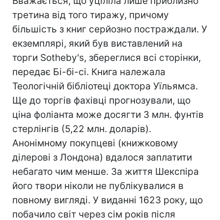
Вважається, що уціліла лише приблизно
третина від того тиражу, причому
більшість з книг серйозно постраждали. У
екземплярі, який був виставлений на
торги Sotheby's, збереглися всі сторінки,
передає Бі-бі-сі. Книга належала
Теологічній бібліотеці доктора Уїльямса.
Ще до торгів фахівці прогнозували, що
ціна фоліанта може досягти 3 млн. фунтів
стерлінгів (5,22 млн. доларів).
Анонімному покупцеві (книжковому
ділерові з Лондона) вдалося заплатити
небагато чим менше. За життя Шекспіра
його твори ніколи не публікувалися в
повному вигляді. У виданні 1623 року, що
побачило світ через сім років після