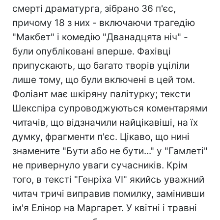
смерті драматурга, зібрано 36 п'єс,
причому 18 з них - включаючи трагедію
"Макбет" і комедію "Дванадцята ніч" -
були опубліковані вперше. Фахівці
припускають, що багато творів уціліли
лише тому, що були включені в цей том.
Фоліант має шкіряну палітурку; тексти
Шекспіра супроводжуються коментарями
читачів, що відзначили найцікавіші, на їх
думку, фрагменти п'єс. Цікаво, що нині
знамените "Бути або не бути..." у "Гамлеті"
не привернуло уваги сучасників. Крім
того, в тексті "Генріха VI" якийсь уважний
читач тричі виправив помилку, замінивши
ім'я Елінор на Маргарет. У квітні і травні