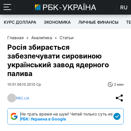
RU
КУРС ДОЛЛАРА
ЭКОНОМИКА
ЛИЧНЫЕ ФИНАНСЫ
T
Главная
»
Аналитика
»
Статьи
Росія збирається
забезпечувати сировиною
український завод ядерного
палива
10:51 06.10.2010 Ср
2 мин
RBC.UA
Не трать время на шум! Читай только суть из
РБК-Украина в Google