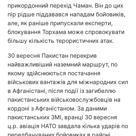
прикордонний перехід Чаман. Він до цих
пір рідше піддавався нападам бойовиків,
але, як раніше припускали експерти,
блокування Торхама може спровокувати
більшу кількість терористичних атак.
30 вересня Пакистан перекрив
найважливіший наземний маршрут, по
якому здійснюються постачання
військових вантажів для міжнародних сил
в Афганістані, після події із загибеллю
пакистанських військовослужбовців на
кордоні з Афганістаном. За даними
пакистанських ЗМІ, вранці 30 вересня
ц.р. авіація НАТО завдала кілька ударів по
передбачуваних бойовиках в районі