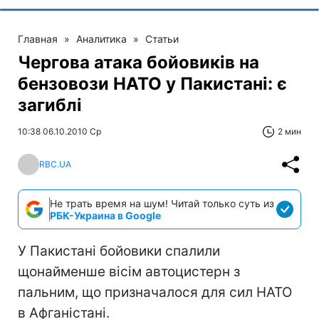
Главная
»
Аналитика
»
Статьи
Чергова атака бойовиків на
бензовози НАТО у Пакистані: є
загиблі
10:38 06.10.2010 Ср
2 мин
RBC.UA
Не трать время на шум! Читай только суть из
РБК-Украина в Google
У Пакистані бойовики спалили
щонайменше вісім автоцистерн з
пальним, що призначалося для сил НАТО
в Афганістані.