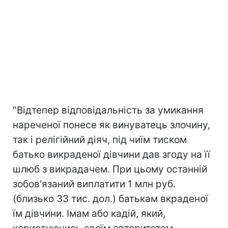
"Відтепер відповідальність за умикання
нареченої понесе як винуватець злочину,
так і релігійний діяч, під чиїм тиском
батько викраденої дівчини дав згоду на її
шлюб з викрадачем. При цьому останній
зобов'язаний виплатити 1 млн руб.
(близько 33 тис. дол.) батькам вкраденої
їм дівчини. Імам або кадій, який,