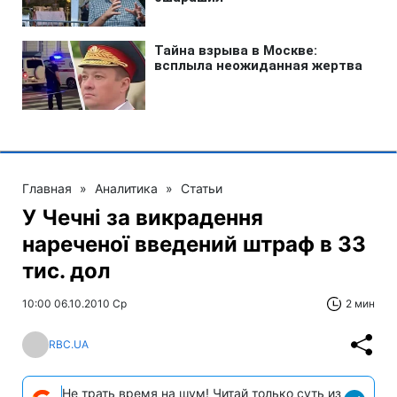
Главная
»
Аналитика
»
Статьи
У Чечні за викрадення
нареченої введений штраф в 33
тис. дол
10:00 06.10.2010 Ср
2 мин
RBC.UA
Не трать время на шум! Читай только суть из