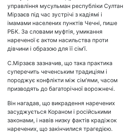
управління мусульман республіки Султан
Мірзаєв під час зустрічі з кадіямі і
імамами населених пунктів Чечні, пише
РБК. За словами муфтія, умикання
нареченої є актом насильства проти
дівчини і образою для її сім'ї.
С.Мірзаєв зазначив, що така практика
суперечить чеченським традиціям і
породжує конфлікти між сім'ями, часом
призводять до багаторічної ворожнечі.
Він нагадав, що викрадення наречених
засуджується Кораном і російськими
законами, і навів низку фактів крадіжок
наречених, що закінчилися трагедією.