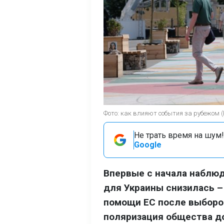
Фото: как влияют события за рубежом 
Не трать время на шум!
Google
Впервые с начала наблюд
для Украины снизилась –
помощи ЕС после выборов
поляризация общества до