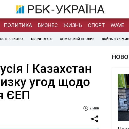
ПОЛИТИКА
БИЗНЕС
ЖИЗНЬ
СПОРТ
WAVE
БСТРЕЛ КИЕВА
DRONE DEALS
ОРМУЗСКИЙ ПРОЛИВ
ВОЙНА В УКРАИ
НОВО
усія і Казахстан
низку угод щодо
я ЄЕП
2 мин