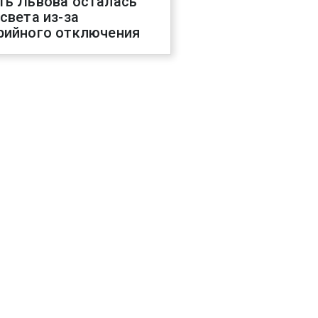
ть Львова осталась
 света из-за
рийного отключения