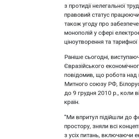
з протидії нелегальної труд
правовий статус працюючих м
також угоду про забезпече
монополій у сфері електр
ціноутворення та тарифної 
Раніше сьогодні, виступаю
Євразійського економічног
повідомив, що робота над
Митного союзу РФ, Білорус
до 9 грудня 2010 р., коли 
країн.
"Ми впритул підійшли до 
простору, зняли всі концеп
з усіх питань, включаючи е