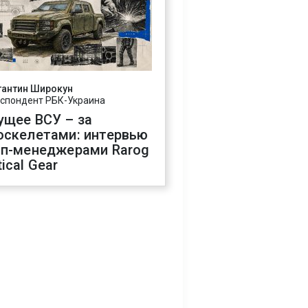
тантин Широкун
спондент РБК-Украина
ущее ВСУ – за
оскелетами: интервью
оп-менеджерами Rarog
ical Gear