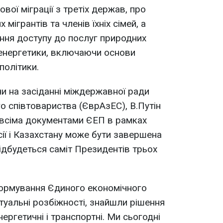
ової міграції з третіх держав, про
ігрантів та членів їхніх сімей, а
ння доступу до послуг природних
оенергетики, включаючи основи
політики.
чи на засіданні міждержавної ради
о співтовариства (ЄврАзЕС), В.Путін
 всіма документами ЄЕП в рамках
ії і Казахстану може бути завершена
відбудеться саміт Президентів трьох
формування Єдиного економічного
туальні розбіжності, знайшли рішення
нергетичні і транспортні. Ми сьогодні