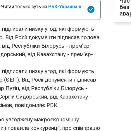
Час
без
 Читай только суть из
РБК-Украина в
ава
ан підписали низку угод, які формують
. Від Росії документи підписав голова
від Республіки Білорусь - прем'єр-
Сидорський, від Казахстану - прем'єр-
ан підписали низку угод, які формують
 (ЄЕП). Від Росії документи підписав
 Путін, від Республіки Білорусь -
 Сергій Сидорський, від Казахстану -
сімов, повідомляє РБК.
про узгоджену макроекономічну
пи і правила конкуренції, про співпрацю