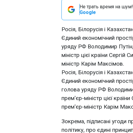
Не трать время на шум!
Google
Росія, Білорусія і Казахст
Єдиний економічний простір
уряду РФ Володимир Путін, 
міністр цієї країни Сергій 
міністр Карім Максімов.
Росія, Білорусія і Казахст
Єдиний економічний простір
голова уряду РФ Володимир
прем'єр-міністр цієї країни
прем'єр-міністр Карім Мак
Зокрема, підписані угоди 
політику, про єдині принци