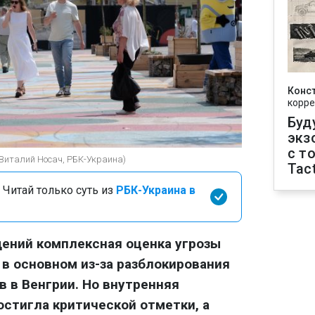
Конс
корре
Буд
экз
с т
(Виталий Носач, РБК-Украина)
Tact
 Читай только суть из
РБК-Украина в
ений комплексная оценка угрозы
 в основном из-за разблокирования
 в Венгрии. Но внутренняя
стигла критической отметки, а