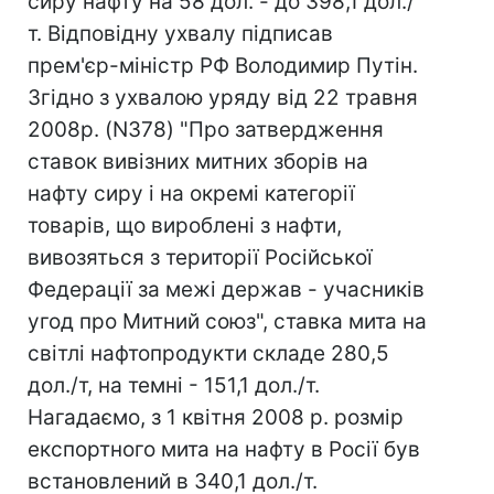
сиру нафту на 58 дол. - до 398,1 дол./
т. Відповідну ухвалу підписав
прем'єр-міністр РФ Володимир Путін.
Згідно з ухвалою уряду від 22 травня
2008р. (N378) "Про затвердження
ставок вивізних митних зборів на
нафту сиру і на окремі категорії
товарів, що вироблені з нафти,
вивозяться з території Російської
Федерації за межі держав - учасників
угод про Митний союз", ставка мита на
світлі нафтопродукти складе 280,5
дол./т, на темні - 151,1 дол./т.
Нагадаємо, з 1 квітня 2008 р. розмір
експортного мита на нафту в Росії був
встановлений в 340,1 дол./т.