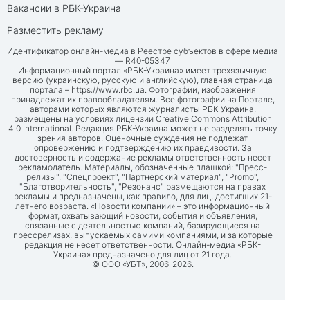
Вакансии в РБК-Украина
Разместить рекламу
Идентификатор онлайн-медиа в Реестре субъектов в сфере медиа
— R40-05347
Информационный портал «РБК-Украина» имеет трехязычную
версию (украинскую, русскую и английскую), главная страница
портала –
https://www.rbc.ua
. Фотографии, изображения
принадлежат их правообладателям. Все фотографии на Портале,
авторами которых являются журналисты РБК-Украина,
размещены на условиях лицензии Creative Commons Attribution
4.0 International. Редакция РБК-Украина может не разделять точку
зрения авторов. Оценочные суждения не подлежат
опровержению и подтверждению их правдивости. За
достоверность и содержание рекламы ответственность несет
рекламодатель. Материалы, обозначенные плашкой: "Пресс-
релизы", "Спецпроект", "Партнерский материал", "Promo",
"Благотворительность", "Резонанс" размещаются на правах
рекламы и предназначены, как правило, для лиц, достигших 21-
летнего возраста. «Новости компании» – это информационный
формат, охватывающий новости, события и объявления,
связанные с деятельностью компаний, базирующиеся на
прессрелизах, выпускаемых самими компаниями, и за которые
редакция не несет ответственности. Онлайн-медиа «РБК-
Украина» предназначено для лиц от 21 года.
© ООО «УБТ», 2006-2026.