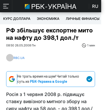
RU
КУРС ДОЛЛАРА
ЭКОНОМИКА
ЛИЧНЫЕ ФИНАНСЫ
T
РФ збільшує експортне мито
на нафту до 398,1 дол./т
08:50 26.05.2008 Пн
1 мин
RBC.UA
Не трать время на шум! Читай только
суть из
РБК-Украина в Google
Росія з 1 червня 2008 р. підвищує
ставку вивізного митного збору на
сиру нафту на 58 дол. - до 398,1 дол./