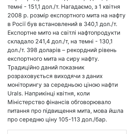
темні - 151,1 дол./т. Нагадаємо, з 1 квітня
2008 р. розмір експортного мита на нафту
в Росії був встановлений в 340,1 дол./т.
Експортне мито на світлі нафтопродукти
складало 241,4 дол./т, на темні - 130,1
дол./т. 398 доларів – рекордний рівень
експортного мита на сиру нафту.
Традиційно даний показник
розраховується виходячи з даних
моніторингу за середньою ціною нафти
Urals. Наприкінці квітня, коли
Міністерство фінансів обговорювало
питання про підвищення мита, мова йшла
про середню ціну 105-113 дол./бар.