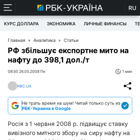
RU
КУРС ДОЛЛАРА
ЭКОНОМИКА
ЛИЧНЫЕ ФИНАНСЫ
T
Главная
»
Аналитика
»
Статьи
РФ збільшує експортне мито на
нафту до 398,1 дол./т
08:50 26.05.2008 Пн
1 мин
RBC.UA
Не трать время на шум! Читай только суть из
РБК-Украина в Google
Росія з 1 червня 2008 р. підвищує ставку
вивізного митного збору на сиру нафту на