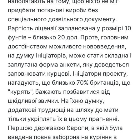
наполягають на тому, щоб ніхто не міг
придбати тютюнові вироби без
спеціального дозвільного документу.
Вартість ліцензії запланована у розмірі 10
фунтів – близько 20 дол. Проте, головним
достоїнством можливого нововведення,
на думку ініціаторів, може стати складна і
заплутана форма анкети, яку доведеться
заповнювати курцеві. Ініціатори проекту,
нагадують, що близько 70% британців, що
"курять", бажають позбавитися від
шкідливої звички. На їхню думку,
додаткові труднощі на шляху до мети
тільки укріплять їх в цьому прагненні.
Першою державою Європи, в якій була
введена повна заборона на куріння в