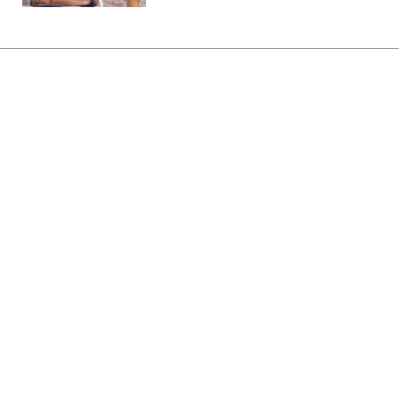
Главная
»
Аналитика
»
Статьи
G8 скоротять обсяг викидів
парникових газів до 2050 р.
08:03 26.05.2008 Пн
2 мин
RBC.UA
Не трать время на шум! Читай только суть из
РБК-Украина в Google
Міністри екології країн "великої вісімки"
(G8) зробили спільну заяву, в рамках якої
найбільш розвинені індустріально