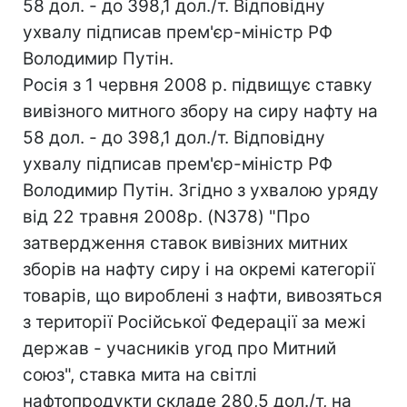
58 дол. - до 398,1 дол./т. Відповідну
ухвалу підписав прем'єр-міністр РФ
Володимир Путін.
Росія з 1 червня 2008 р. підвищує ставку
вивізного митного збору на сиру нафту на
58 дол. - до 398,1 дол./т. Відповідну
ухвалу підписав прем'єр-міністр РФ
Володимир Путін. Згідно з ухвалою уряду
від 22 травня 2008р. (N378) "Про
затвердження ставок вивізних митних
зборів на нафту сиру і на окремі категорії
товарів, що вироблені з нафти, вивозяться
з території Російської Федерації за межі
держав - учасників угод про Митний
союз", ставка мита на світлі
нафтопродукти складе 280,5 дол./т, на