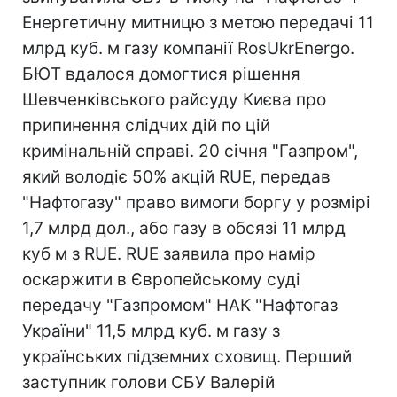
Енергетичну митницю з метою передачі 11
млрд куб. м газу компанії RosUkrEnergo.
БЮТ вдалося домогтися рішення
Шевченківського райсуду Києва про
припинення слідчих дій по цій
кримінальній справі. 20 січня "Газпром",
який володіє 50% акцій RUE, передав
"Нафтогазу" право вимоги боргу у розмірі
1,7 млрд дол., або газу в обсязі 11 млрд
куб м з RUE. RUE заявила про намір
оскаржити в Європейському суді
передачу "Газпромом" НАК "Нафтогаз
України" 11,5 млрд куб. м газу з
українських підземних сховищ. Перший
заступник голови СБУ Валерій