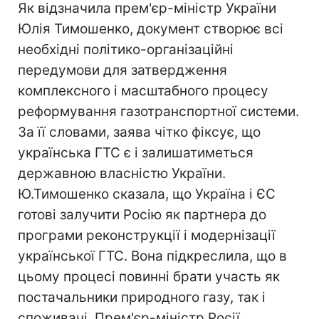
Як відзначила прем'єр-міністр України
Юлія Тимошенко, документ створює всі
необхідні політико-організаційні
передумови для затвердження
комплексного і масштабного процесу
реформування газотранспортної системи.
За її словами, заява чітко фіксує, що
українська ГТС є і залишатиметься
державною власністю України.
Ю.Тимошенко сказала, що Україна і ЄС
готові залучити Росію як партнера до
програми реконструкції і модернізації
української ГТС. Вона підкреслила, що в
цьому процесі повинні брати участь як
постачальники природного газу, так і
споживачі. Прем'єр-міністр Росії