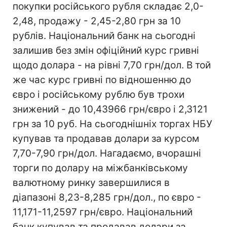
покупки російського рубля складає 2,0-
2,48, продажу - 2,45-2,80 грн за 10
рублів. Національний банк на сьогодні
залишив без змін офіційний курс гривні
щодо долара - на рівні 7,70 грн/дол. В той
же час курс гривні по відношенню до
євро і російському рублю був трохи
знижений - до 10,43966 грн/євро і 2,3121
грн за 10 руб. На сьогоднішніх торгах НБУ
купував та продавав долари за курсом
7,70-7,90 грн/дол. Нагадаємо, вчорашні
торги по долару на міжбанківському
валютному ринку завершилися в
діапазоні 8,23-8,285 грн/дол., по євро -
11,171-11,2597 грн/євро. Національний
банк купував та продавав долари за