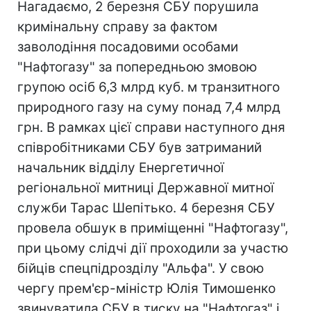
Нагадаємо, 2 березня СБУ порушила
кримінальну справу за фактом
заволодіння посадовими особами
"Нафтогазу" за попередньою змовою
групою осіб 6,3 млрд куб. м транзитного
природного газу на суму понад 7,4 млрд
грн. В рамках цієї справи наступного дня
співробітниками СБУ був затриманий
начальник відділу Енергетичної
регіональної митниці Державної митної
служби Тарас Шепітько. 4 березня СБУ
провела обшук в приміщенні "Нафтогазу",
при цьому слідчі дії проходили за участю
бійців спецпідрозділу "Альфа". У свою
чергу прем'єр-міністр Юлія Тимошенко
звинуватила СБУ в тиску на "Нафтогаз" і