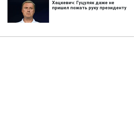
Главная
»
Аналитика
»
Статьи
Ю.Тимошенко: ЄС визначив ГТС
України як головну транзитну
магістраль в майбутньому
13:03 24.03.2009 Вт
3 мин
RBC.UA
Не трать время на шум! Читай только суть из
РБК-Украина в Google