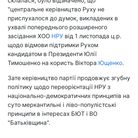
склалася, було відзначено, що
"центральне керівництво Руху не
прислухалося до думок, викладених в
ухвалі попереднього розширеного
засідання ХОО
НРУ
від 1 листопада ц.р.
щодо відмови підтримки Рухом
кандидатом в Президенти Юлії
Тимошенко на користь Віктора
Ющенко
.
Зате керівництво партії продовжує згубну
політику щодо переорієнтації НРУ з
національно-демократичних принципів на
суто меркантильні і ліво-популістські
принципи в інтересах БЮТ і ВО
"Батьківщина".