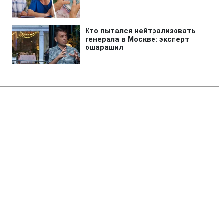
Главная
»
Аналитика
»
Статьи
Ціна світового ринку на нафту
опустилася нижче 76 дол.
15:01 14.11.2009 Сб
1 мин
RBC.UA
Не трать время на шум! Читай только суть из
РБК-Украина в Google