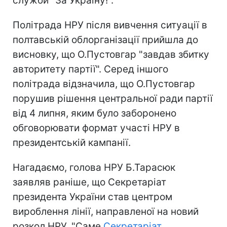
служби "За Україну!".
Політрада НРУ після вивчення ситуації в
полтавській облорганізації прийшла до
висновку, що О.Пустовгар "завдав збитку
авторитету партії". Серед іншого
політрада відзначила, що О.Пустовгар
порушив рішення центральної ради партії
від 4 липня, яким було заборонено
обговорювати формат участі НРУ в
президентській кампанії.
Нагадаємо, голова НРУ Б.Тарасюк
заявляв раніше, що Секретаріат
президента України став центром
вироблення лінії, направленої на новий
розкол НРУ. "Саме
Секретаріат