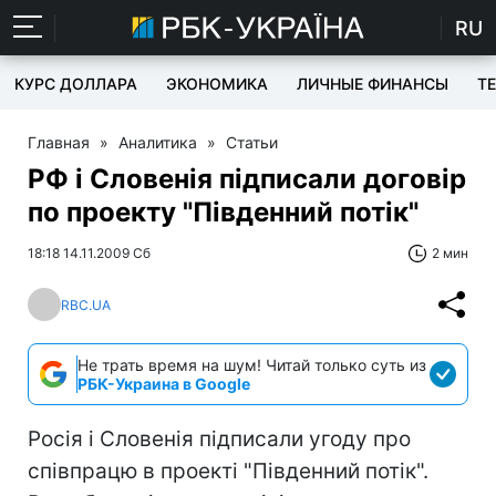
RU
КУРС ДОЛЛАРА
ЭКОНОМИКА
ЛИЧНЫЕ ФИНАНСЫ
T
Главная
»
Аналитика
»
Статьи
РФ і Словенія підписали договір
по проекту "Південний потік"
18:18 14.11.2009 Сб
2 мин
RBC.UA
Не трать время на шум! Читай только суть из
РБК-Украина в Google
Росія і Словенія підписали угоду про
співпрацю в проекті "Південний потік".