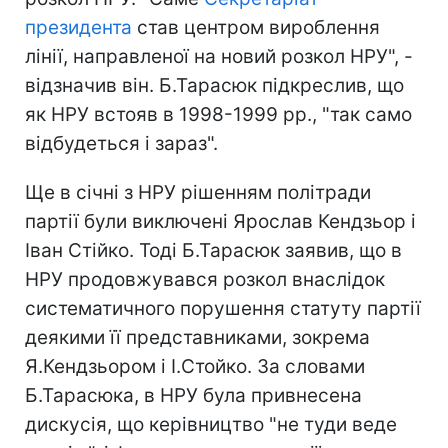
президента
став центром вироблення
лінії, направленої на новий розкол НРУ", -
відзначив він. Б.Тарасюк підкреслив, що
як НРУ встояв в 1998-1999 рр., "так само
відбудеться і зараз".
Ще в січні з НРУ рішенням політради
партії були виключені Ярослав Кендзьор і
Іван Стійко. Тоді Б.Тарасюк заявив, що в
НРУ продовжувався розкол внаслідок
систематичного порушення статуту партії
деякими її представниками, зокрема
Я.Кендзьором і І.Стойко. За словами
Б.Тарасюка, в НРУ була привнесена
дискусія, що керівництво "не туди веде