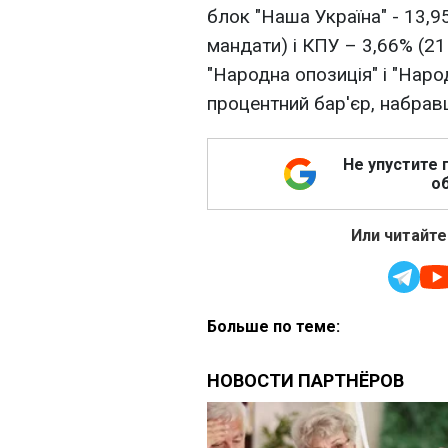
блок "Наша Україна" - 13,9
мандати) і КПУ – 3,66% (21
"Народна опозиція" і "Нар
процентний бар'єр, набравш
Не упустите 
об
Или читайте
Больше по теме: