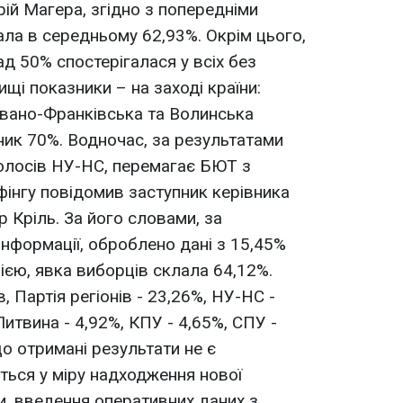
ій Магера, згідно з попередніми
ала в середньому 62,93%. Окрім цього,
ад 50% спостерігалася у всіх без
щі показники – на заході країни:
 Івано-Франківська та Волинська
ик 70%. Водночас, за результатами
олосів НУ-НС, перемагає БЮТ з
фінгу повідомив заступник керівника
 Кріль. За його словами, за
інформації, оброблено дані з 15,45%
ією, явка виборців склала 64,12%.
 Партія регіонів - 23,26%, НУ-НС -
итвина - 4,92%, КПУ - 4,65%, СПУ -
що отримані результати не є
ться у міру надходження нової
и, введення оперативних даних з