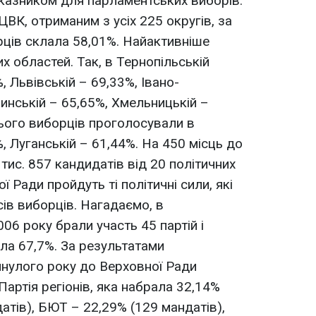
казником для парламентських виборів.
ВК, отриманим з усіх 225 округів, за
рців склала 58,01%. Найактивніше
х областей. Так, в Тернопільській
, Львівській – 69,33%, Івано-
инській – 65,65%, Хмельницькій –
сього виборців проголосували в
, Луганській – 61,44%. На 450 місць до
тис. 857 кандидатів від 20 політичних
ої Ради пройдуть ті політичні сили, які
ів виборців. Нагадаємо, в
06 року брали участь 45 партій і
ала 67,7%. За результатами
нулого року до Верховної Ради
Партія регіонів, яка набрала 32,14%
атів), БЮТ – 22,29% (129 мандатів),