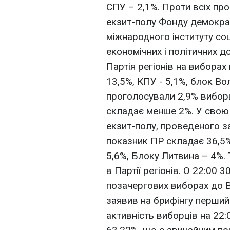
СПУ – 2,1%. Проти всіх пр
екзит-полу Фонду демократ
міжнародного інституту соц
економічних і політичних 
Партія регіонів на виборах
13,5%, КПУ - 5,1%, блок Во
проголосували 2,9% виборц
складає менше 2%. У свою 
екзит-полу, проведеного за
показник ПР складає 36,5
5,6%, Блоку Литвина – 4%.
в Партії регіонів. О 22:00 
позачергових виборах до В
заявив на брифінгу перший
активність виборців на 22: