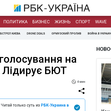
ПОЛИТИКА
БИЗНЕС
ЖИЗНЬ
СПОРТ
WAVE
БСТРЕЛ КИЕВА
DRONE DEALS
ОРМУЗСКИЙ ПРОЛИВ
ВОЙНА В УКРАИ
НОВО
 голосування на
: Лідирує БЮТ
4 мин
 Читай только суть из
РБК-Украина в