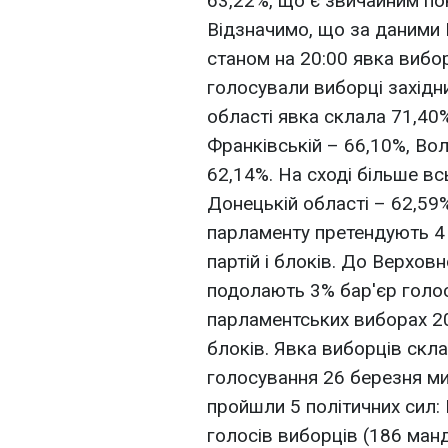
63,22%, що є звичайним по
Відзначимо, що за даними Ц
станом на 20:00 явка вибо
голосували виборці західни
області явка склала 71,40%
Франківській – 66,10%, Вол
62,14%. На сході більше в
Донецькій області – 62,59%
парламенту претендують 4 
партій і блоків. До Верховн
подолають 3% бар'єр голос
парламентських виборах 20
блоків. Явка виборців скл
голосування 26 березня ми
пройшли 5 політичних сил: 
голосів виборців (186 манд