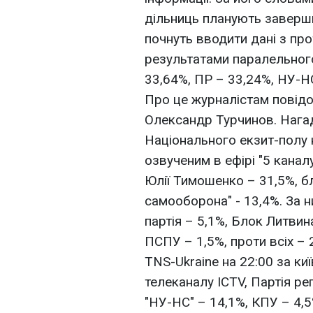
дільниць планують заверши
почнуть вводити дані з пр
результатами паралельног
33,64%, ПР – 33,24%, НУ-Н
Про це журналістам повід
Олександр Турчинов. Нагад
Національного екзит-полу 
озвученим в ефірі "5 каналу
Юлії Тимошенко – 31,5%, б
самооборона" - 13,4%. За 
партія – 5,1%, Блок Литвина
ПСПУ – 1,5%, проти всіх – 
TNS-Ukraine на 22:00 за ки
телеканалу ICTV, Партія ре
"НУ-НС" – 14,1%, КПУ – 4,