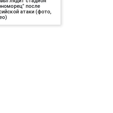
 выглядит стадион
рноморец" после
сийской атаки (фото,
ео)