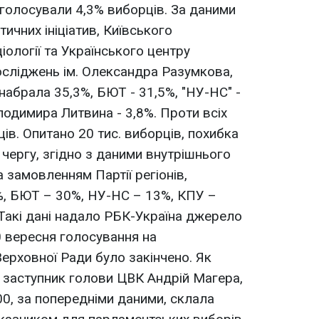
оголосували 4,3% виборців. За даними
ичних ініціатив, Київського
іології та Українського центру
досліджень ім. Олександра Разумкова,
 набрала 35,3%, БЮТ - 31,5%, "НУ-НС" -
лодимира Литвина - 3,8%. Проти всіх
ів. Опитано 20 тис. виборців, похибка
чергу, згідно з даними внутрішнього
 замовленням Партії регіонів,
%, БЮТ – 30%, НУ-НС – 13%, КПУ –
 Такі дані надало РБК-Україна джерело
30 вересня голосування на
ерховної Ради було закінчено. Як
 заступник голови ЦВК Андрій Магера,
00, за попередніми даними, склала