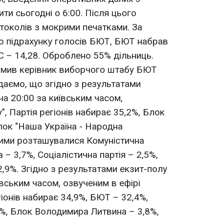
ти сьогодні о 6:00. Після цього
отоколів з мокрими печатками. За
о підрахунку голосів БЮТ, БЮТ набрав
С – 14,28. Оброблено 55% дільниць.
омив керівник виборчого штабу БЮТ
аємо, що згідно з результатами
на 20:00 за київським часом,
", Партія регіонів набирає 35,2%, Блок
лок "Наша Україна - Народна
ними розташувалися Комуністична
 – 3,7%, Соціалістична партія – 2,5%,
2,9%. Згідно з результатами екзит-полу
ївським часом, озвученим в ефірі
гіонів набирає 34,9%, БЮТ – 32,4%,
5%, Блок Володимира Литвина – 3,8%,