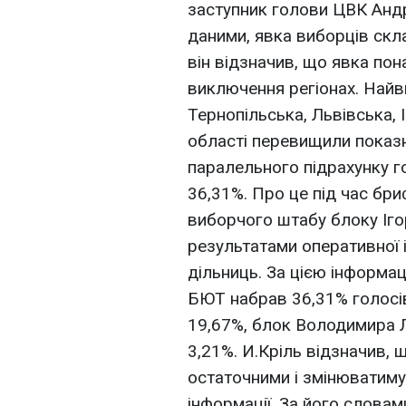
заступник голови ЦВК Андр
даними, явка виборців скл
він відзначив, що явка пон
виключення регіонах. Найви
Тернопільська, Львівська,
області перевищили показн
паралельного підрахунку г
36,31%. Про це під час бри
виборчого штабу блоку Ігор
результатами оперативної 
дільниць. За цією інформац
БЮТ набрав 36,31% голосів,
19,67%, блок Володимира Л
3,21%. И.Кріль відзначив, 
остаточними і змінюватиму
інформації. За його словам