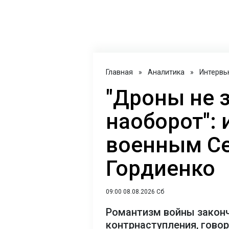
Главная
»
Аналитика
»
Интервь
"Дроны не 
наоборот": 
военным С
Гордиенко
09:00 08.08.2026 Сб
Романтизм войны закон
контрнаступления, гово