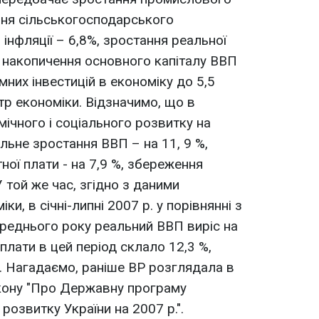
ння сільськогосподарського
 інфляції – 6,8%, зростання реальної
 накопичення основного капіталу ВВП
мних інвестицій в економіку до 5,5
тр економіки. Відзначимо, що в
мічного і соціального розвитку на
льне зростання ВВП – на 11, 9 %,
ної плати - на 7,9 %, збереження
 У той же час, згідно з даними
ки, в січні-липні 2007 р. у порівнянні з
реднього року реальний ВВП виріс на
 плати в цей період склало 12,3 %,
 %. Нагадаємо, раніше ВР розглядала в
акону "Про Державну програму
розвитку України на 2007 р.".