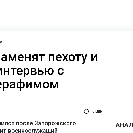
ю
заменят пехоту и
интервью с
ерафимом
16 мин
чился после Запорожского
АНАЛ
рит военнослужащий