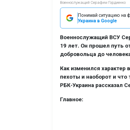
Военнослужащий Серафим Гордиенко
Понимай ситуацию на фр
Украина в Google
Военнослужащий ВСУ Сер
19 лет. Он прошел путь 
добровольца до человека
Как изменился характер 
пехоты и наоборот и что
РБК-Украина рассказал С
Главное: