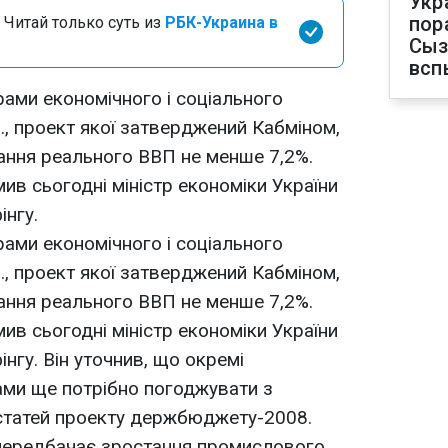
Укр
пор
 Читай только суть из
РБК-Украина в
Сыз
всп
рами економічного і соціального
., проект якої затверджений Кабміном,
ання реального ВВП не менше 7,2%.
ив сьогодні міністр економіки України
інгу.
рами економічного і соціального
., проект якої затверджений Кабміном,
ання реального ВВП не менше 7,2%.
ив сьогодні міністр економіки України
інгу. Він уточнив, що окремі
ами ще потрібно погоджувати з
статей проекту держбюджету-2008.
передбачає зростання промислового