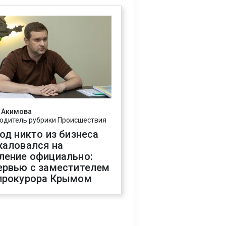
 Акимова
одитель рубрики Происшествия
год никто из бизнеса
жаловался на
ление официально:
ервью с заместителем
прокурора Крымом