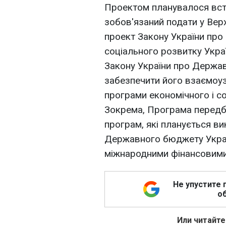
Проектом планувалося вста
зобов'язаний подати у Верх
проект Закону України про
соціального розвитку Украї
Закону України про Держав
забезпечити його взаємоу
програми економічного і со
Зокрема, Програма передб
програм, які планується в
Державного бюджету Україн
міжнародними фінансовими о
Не упустите 
об
Или читайте