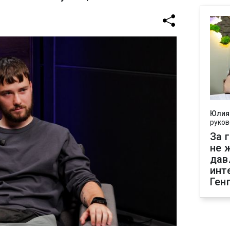
Юлия
руков
За 
не 
дав
инт
Ген