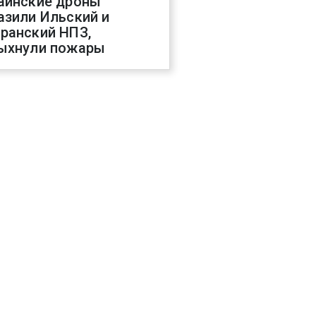
аинские дроны
азили Ильский и
ранский НПЗ,
ыхнули пожары