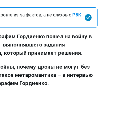
онте из-за фактов, а не слухов с
РБК-
афим Гордиенко пошел на войну в
от выполнявшего задания
, который принимает решения.
войны, почему дроны не могут без
 такое метаромантика – в интервью
ерафим Гордиенко.