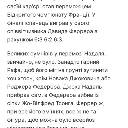
своїй кар'єрі став переможцем
Відкритого чемпіонату Франції. У
фіналі іспанець виграв у свого
співвітчизника Давида Феррера з
рахунком 6:3 6:2 6:3.
Великих сумнівів у перемозі Надаля,
звичайно, не було. Занадто гарний
Рафа, щоб його міг на грунті зупинити
хоч хтось, крім Новака Джоковича або
Роджера Федерера. Джока Надаль
прибрав сам, а Федерера вибив із
сітки Жо-Вілфред Тсонга. Феррер ж,
при все його вміннях, все ж не та
фігура, щоб можна було всерйоз