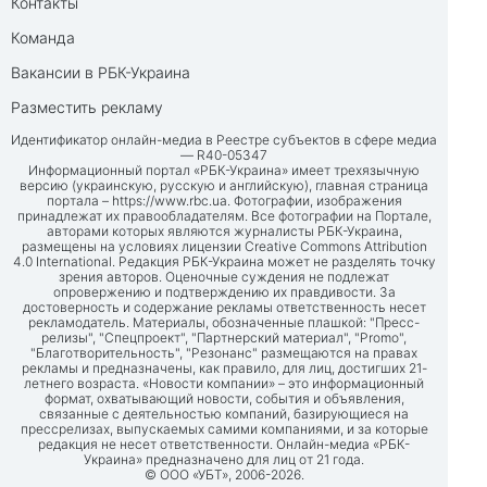
Контакты
Команда
Вакансии в РБК-Украина
Разместить рекламу
Идентификатор онлайн-медиа в Реестре субъектов в сфере медиа
— R40-05347
Информационный портал «РБК-Украина» имеет трехязычную
версию (украинскую, русскую и английскую), главная страница
портала –
https://www.rbc.ua
. Фотографии, изображения
принадлежат их правообладателям. Все фотографии на Портале,
авторами которых являются журналисты РБК-Украина,
размещены на условиях лицензии Creative Commons Attribution
4.0 International. Редакция РБК-Украина может не разделять точку
зрения авторов. Оценочные суждения не подлежат
опровержению и подтверждению их правдивости. За
достоверность и содержание рекламы ответственность несет
рекламодатель. Материалы, обозначенные плашкой: "Пресс-
релизы", "Спецпроект", "Партнерский материал", "Promo",
"Благотворительность", "Резонанс" размещаются на правах
рекламы и предназначены, как правило, для лиц, достигших 21-
летнего возраста. «Новости компании» – это информационный
формат, охватывающий новости, события и объявления,
связанные с деятельностью компаний, базирующиеся на
прессрелизах, выпускаемых самими компаниями, и за которые
редакция не несет ответственности. Онлайн-медиа «РБК-
Украина» предназначено для лиц от 21 года.
© ООО «УБТ», 2006-2026.