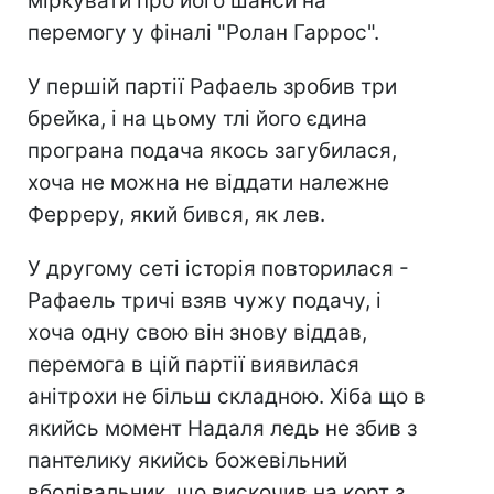
міркувати про його шанси на
перемогу у фіналі "Ролан Гаррос".
У першій партії Рафаель зробив три
брейка, і на цьому тлі його єдина
програна подача якось загубилася,
хоча не можна не віддати належне
Ферреру, який бився, як лев.
У другому сеті історія повторилася -
Рафаель тричі взяв чужу подачу, і
хоча одну свою він знову віддав,
перемога в цій партії виявилася
анітрохи не більш складною. Хіба що в
якийсь момент Надаля ледь не збив з
пантелику якийсь божевільний
вболівальник, що вискочив на корт з