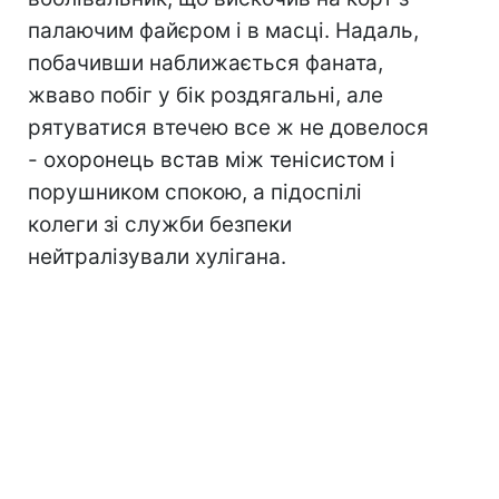
палаючим файєром і в масці. Надаль,
побачивши наближається фаната,
жваво побіг у бік роздягальні, але
рятуватися втечею все ж не довелося
- охоронець встав між тенісистом і
порушником спокою, а підоспілі
колеги зі служби безпеки
нейтралізували хулігана.