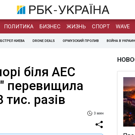
ПОЛИТИКА
БИЗНЕС
ЖИЗНЬ
СПОРТ
WAVE
БСТРЕЛ КИЕВА
DRONE DEALS
ОРМУЗСКИЙ ПРОЛИВ
ВОЙНА В УКРАИ
НОВО
морі біля АЕС
1" перевищила
 тис. разів
3 мин