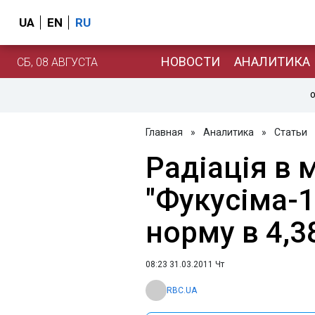
UA
EN
RU
НОВОСТИ
АНАЛИТИКА
СБ, 08 АВГУСТА
О
Главная
»
Аналитика
»
Статьи
Радіація в 
"Фукусіма-
норму в 4,38
08:23 31.03.2011 Чт
RBC.UA