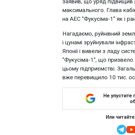
заявив, що уряд підвищив р
максимального. Глава кабін
на АЕС "Фукусіма-1" як і 
Нагадаємо, руйнівний земл
і цунамі зруйнували інфрас
Японії і вивели з ладу сис
"Фукусіма-1", що призвело д
цьому підприємстві. Загаль
вже перевищило 10 тис. осі
Не упустите 
об
Или читайте