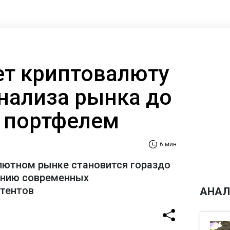
ает криптовалюту
анализа рынка до
 портфелем
6 мин
лютном рынке становится гораздо
ению современных
стентов
АНАЛ