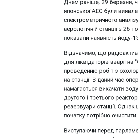
Днем раніше, 29 березня, 
японської АЕС були виявлен
спектрометричного аналізу
аерологічній станції з 26 по
показали наявність йоду-1
Відзначимо, що радіоакти
для ліквідаторів аварії на 
проведенню робіт з охолодж
на станції. В даний час оп
намагається викачати воду 
другого і третього реакторі
резервуари станції. Однак 
початку потрібно очистити.
Виступаючи перед парламен