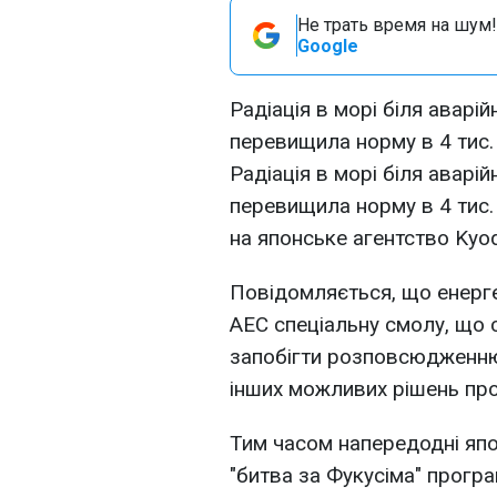
Не трать время на шум!
Google
Радіація в морі біля аварій
перевищила норму в 4 тис. 
Радіація в морі біля аварій
перевищила норму в 4 тис.
на японське агентство Kyo
Повідомляється, що енерг
АЕС спеціальну смолу, що
запобігти розповсюдженню 
інших можливих рішень пр
Тим часом напередодні яп
"битва за Фукусіма" програ