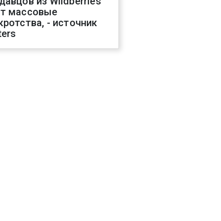
давцов из Wildberries
т массовые
кротства, - источник
ters