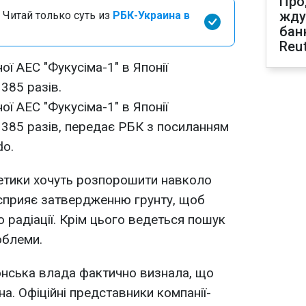
Про
жду
 Читай только суть из
РБК-Украина в
бан
Reu
ної АЕС "Фукусіма-1" в Японії
385 разів.
ної АЕС "Фукусіма-1" в Японії
 385 разів, передає РБК з посиланням
do.
етики хочуть розпорошити навколо
 сприяє затвердженню грунту, щоб
радіації. Крім цього ведеться пошук
облеми.
онська влада фактично визнала, що
на. Офіційні представники компанії-