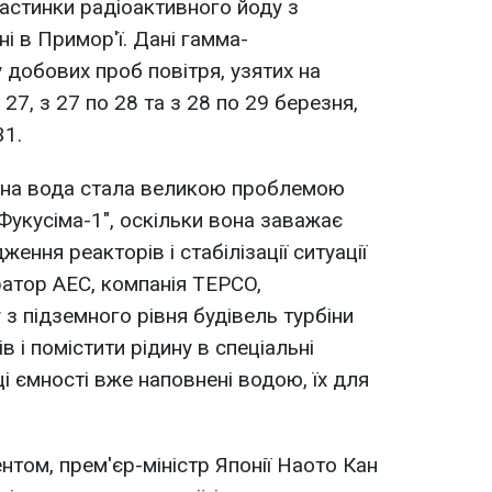
частинки радіоактивного йоду з
і в Примор'ї. Дані гамма-
 добових проб повітря, узятих на
 27, з 27 по 28 та з 28 по 29 березня,
31.
вна вода стала великою проблемою
"Фукусіма-1", оскільки вона заважає
ення реакторів і стабілізації ситуації
ератор АЕС, компанія TEPCO,
з підземного рівня будівель турбіни
в і помістити рідину в спеціальні
ці ємності вже наповнені водою, їх для
том, прем'єр-міністр Японії Наото Кан