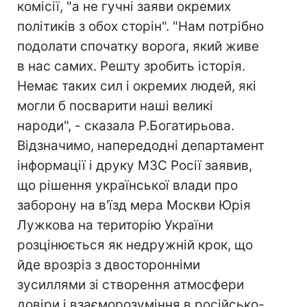
комісії, "а не гучні заяви окремих
політиків з обох сторін". "Нам потрібно
подолати спочатку ворога, який живе
в нас самих. Решту зробить історія.
Немає таких сил і окремих людей, які
могли б посварити наші великі
народи", - сказала Р.Богатирьова.
Відзначимо, напередодні департамент
інформації і друку МЗС Росії заявив,
що рішення української влади про
заборону на в'їзд мера Москви Юрія
Лужкова на територію України
розцінюється як недружній крок, що
йде врозріз з двосторонніми
зусиллями зі створення атмосфери
довіри і взаєморозуміння в російсько-