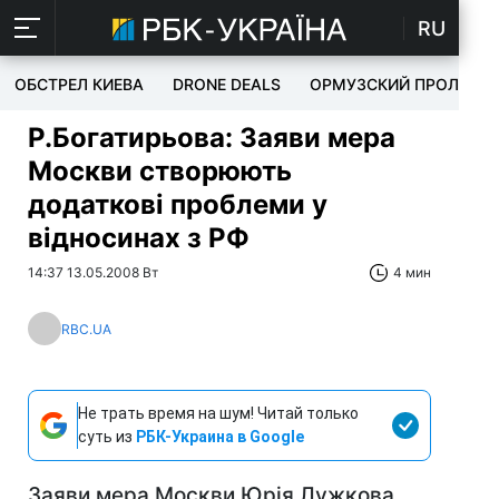
RU
ОБСТРЕЛ КИЕВА
DRONE DEALS
ОРМУЗСКИЙ ПРОЛИВ
Р.Богатирьова: Заяви мера
Москви створюють
додаткові проблеми у
відносинах з РФ
14:37 13.05.2008 Вт
4 мин
RBC.UA
Не трать время на шум! Читай только
суть из
РБК-Украина в Google
Заяви мера Москви Юрія Лужкова