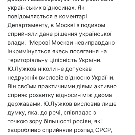
українських відносинах. Як
повідомляється в коментарі
Департаменту, в Москві з подивом
сприйняли дане рішення української
влади. "Мерові Москви невиправдано
інкримінується якесь посягання на
територіальну цілісність України.
Ю.Лужков ніколи не допускав
недружніх висловів відносно України.
Він своїми практичними діями активно
сприяє розвитку відносин між двома
державами. Ю.Лужков висловив лише
думку, яка, до речі, співпадає з
точкою зору більшості росіян, які
хворобливо сприйняли розпад СРСР,