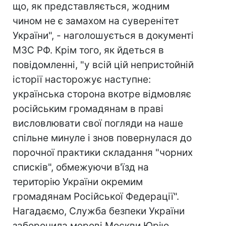
що, як представляється, жодним
чином не є замахом на суверенітет
України", - наголошується в документі
МЗС РФ. Крім того, як йдеться в
повідомленні, "у всій цій непристойній
історії насторожує наступне:
українська сторона вкотре відмовляє
російським громадянам в праві
висловлювати свої погляди на наше
спільне минуле і знов повернулася до
порочної практики складання "чорних
списків", обмежуючи в'їзд на
територію України окремим
громадянам Російської Федерації".
Нагадаємо, Служба безпеки України
заборонила мерові Москви Юрію