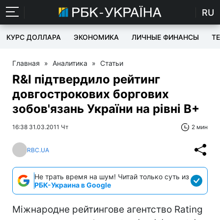
RU
КУРС ДОЛЛАРА
ЭКОНОМИКА
ЛИЧНЫЕ ФИНАНСЫ
T
Главная
»
Аналитика
»
Статьи
R&I підтвердило рейтинг
довгострокових боргових
зобов'язань України на рівні В+
16:38 31.03.2011 Чт
2 мин
RBC.UA
Не трать время на шум! Читай только суть из
РБК-Украина в Google
Міжнародне рейтингове агентство Rating