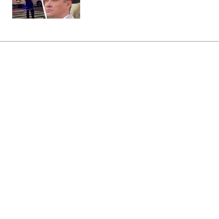
Главная
»
Аналитика
»
Статьи
В.Івченко подав у відставку з
поста голови наглядової ради
НДУ
15:07 31.03.2011 Чт
3 мин
RBC.UA
Не трать время на шум! Читай только суть из
РБК-Украина в Google
Заступник голови Державного агентства з